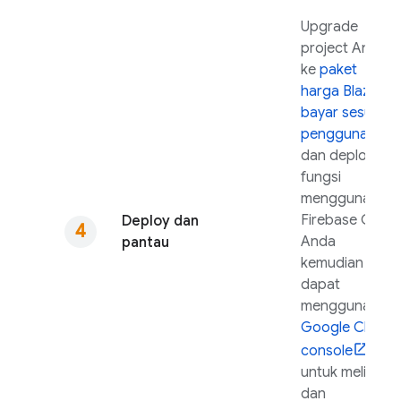
Upgrade
project Anda
ke
paket
harga Blaze
bayar sesuai
penggunaan
dan deploy
fungsi
menggunakan
Firebase
CLI.
Deploy dan
Anda
pantau
kemudian
dapat
menggunakan
Google Cloud
console
untuk melihat
dan