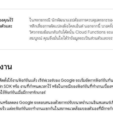
งคุณไว้
ในหลายกรณี นักพัฒนาแอปต้องการควบคุมตรรกะของแอ
นตัวและ
หลีกเลี่ยงการดัดแปลงฝั่งไคลเอ็นต์ นอกจากนี้ บางครั้
วิศวกรรมย้อนกลับกับโค้ดนั้น
Cloud Functions
จะแ
สมบูรณ์ คุณจึงมั่นใจได้ว่าข้อมูลจะเป็นส่วนตัวและ
ำงาน
ดตั้งใช้งานฟังก์ชันแล้ว เซิร์ฟเวอร์ของ Google จะเริ่มจัดการฟังก์ชันทัน
in SDK
หรือ งานที่กำหนดเวลาไว้ หรือในกรณีของฟังก์ชันที่ทำงานเบื้อง
ช้ฟังก์ชันเมื่อมีการทริกเกอร์
มขึ้นหรือลดลง Google จะตอบสนองด้วยการปรับขนาดจำนวนอินสแตนซ์เซิร์
รวดเร็ว แต่ละฟังก์ชันจะทำงานแยกกันในสภาพแวดล้อมของตัวเองที่มีการก