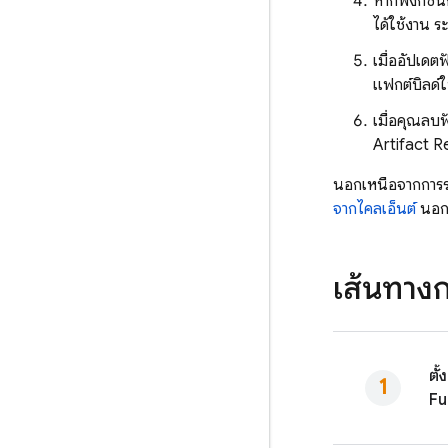
หากฟังก์ชัน
ได้ใช้งาน 
เมื่ออัปเดต
แฟกต์บิลด์
เมื่อคุณลบฟ
Artifact R
นอกเหนือจากการรอฟ
จากไคลเอ็นต์
นอกจ
เส้นทางก
ตั้
Fu