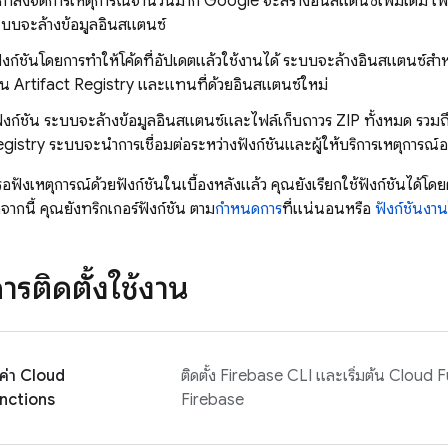
กำลังจัดการเหตุการณ์จำนวนมาก Google จะสร้างอินสแตนซ์เพิ่มเติม เพื่อจ
ระบบจะล้างข้อมูลอินสแตนซ์
ฟังก์ชันโดยการทำให้โค้ดที่อัปเดตแล้วใช้งานได้ ระบบจะล้างอินสแตนซ์สำหรั
ใน
Artifact Registry
และแทนที่ด้วยอินสแตนซ์ใหม่
ังก์ชัน ระบบจะล้างข้อมูลอินสแตนซ์และไฟล์เก็บถาวร ZIP ทั้งหมด รวมถึงอ
egistry
ระบบจะนำการเชื่อมต่อระหว่างฟังก์ชันและผู้ให้บริการเหตุการณ์
ังเหตุการณ์ด้วยฟังก์ชันในเบื้องหลังแล้ว คุณยังเรียกใช้ฟังก์ชันได้โ
ากนี้ คุณยังทริกเกอร์ฟังก์ชัน ตาม
กำหนดการ
ที่แน่นอนหรือ
ฟังก์ชันงา
ารติดตั้งใช้งาน
งค่า
Cloud
ติดตั้ง
Firebase
CLI และเริ่มต้น
Cloud F
nctions
Firebase