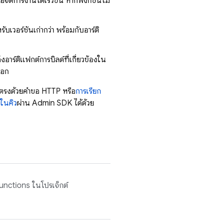
ัดการงานได้เร็วขึ้น หากฟังก์ชันไม่
บเวอร์ชันเก่ากว่า พร้อมกับอาร์ติ
าร์ติแฟกต์การบิลด์ที่เกี่ยวข้องใน
ออก
ดยตรงด้วยคำขอ HTTP หรือ
การเรียก
นในคิว
ผ่าน
Admin SDK
ได้ด้วย
unctions
ในโปรเจ็กต์