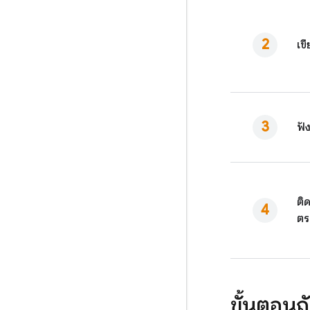
เข
ฟั
ติ
ตร
ขั้นตอนถ