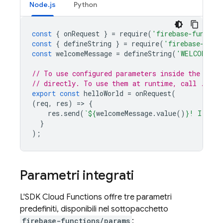
Node.js
Python
const
{
onRequest
}
=
require
(
'firebase-functio
const
{
defineString
}
=
require
(
'firebase-func
const
welcomeMessage
=
defineString
(
'WELCOME_ME
// To use configured parameters inside the conf
// directly. To use them at runtime, call .valu
export
const
helloWorld
=
onRequest
(
(
req
,
res
)
=
>
{
res
.
send
(
`
${
welcomeMessage
.
value
()
}
! I am a
}
);
Parametri integrati
L'SDK Cloud Functions offre tre parametri
predefiniti, disponibili nel sottopacchetto
firebase-functions/params
: