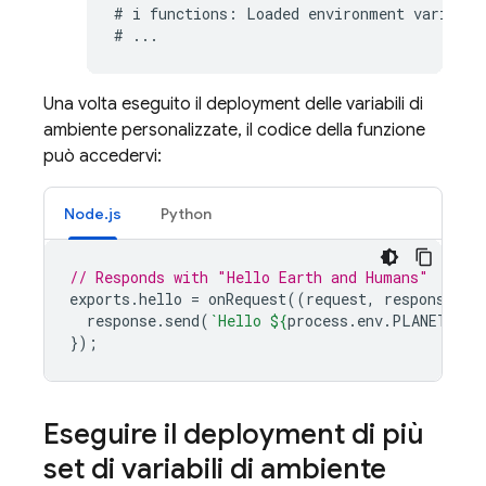
# i functions: Loaded environment variables
Una volta eseguito il deployment delle variabili di
ambiente personalizzate, il codice della funzione
può accedervi:
Node.js
Python
// Responds with "Hello Earth and Humans"
exports
.
hello
=
onRequest
((
request
,
response
)
=
response
.
send
(
`Hello 
${
process
.
env
.
PLANET
}
 an
});
Eseguire il deployment di più
set di variabili di ambiente