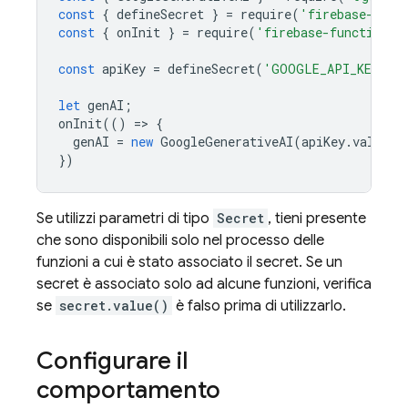
const
{
defineSecret
}
=
require
(
'firebase-func
const
{
onInit
}
=
require
(
'firebase-functions/
const
apiKey
=
defineSecret
(
'GOOGLE_API_KEY'
);
let
genAI
;
onInit
(()
=
>
{
genAI
=
new
GoogleGenerativeAI
(
apiKey
.
value
()
})
Se utilizzi parametri di tipo
Secret
, tieni presente
che sono disponibili solo nel processo delle
funzioni a cui è stato associato il secret. Se un
secret è associato solo ad alcune funzioni, verifica
se
secret.value()
è falso prima di utilizzarlo.
Configurare il
comportamento