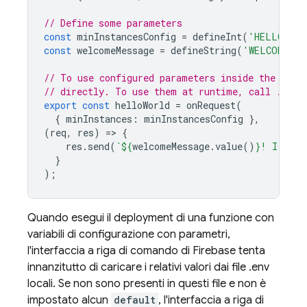
// Define some parameters
const
minInstancesConfig
=
defineInt
(
'HELLO_WOR
const
welcomeMessage
=
defineString
(
'WELCOME_ME
// To use configured parameters inside the conf
// directly. To use them at runtime, call .valu
export
const
helloWorld
=
onRequest
(
{
minInstances
:
minInstancesConfig
},
(
req
,
res
)
=
>
{
res
.
send
(
`
${
welcomeMessage
.
value
()
}
! I am a
}
);
Quando esegui il deployment di una funzione con
variabili di configurazione con parametri,
l'interfaccia a riga di comando di Firebase tenta
innanzitutto di caricare i relativi valori dai file .env
locali. Se non sono presenti in questi file e non è
impostato alcun
default
, l'interfaccia a riga di