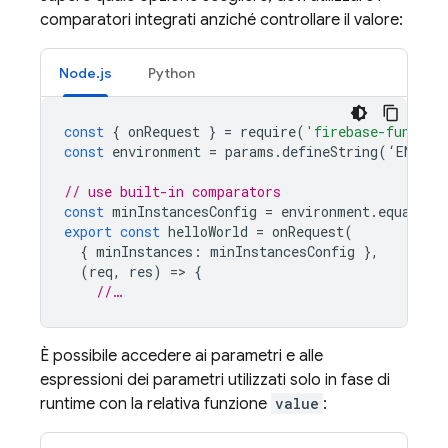
comparatori integrati anziché controllare il valore:
Node.js
Python
const
{
onRequest
}
=
require
(
'firebase-functio
const
environment
=
params
.
defineString
(
‘
ENVIRO
// use built-in comparators
const
minInstancesConfig
=
environment
.
equals
(
'
export
const
helloWorld
=
onRequest
(
{
minInstances
:
minInstancesConfig
},
(
req
,
res
)
=
>
{
//…
È possibile accedere ai parametri e alle
espressioni dei parametri utilizzati solo in fase di
runtime con la relativa funzione
value
: