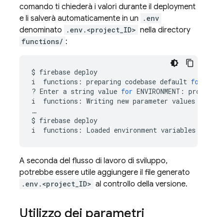
comando ti chiederà i valori durante il deployment
e li salverà automaticamente in un
.env
denominato
.env.<project_ID>
nella directory
functions/
:
$
firebase
deploy

i
functions:
preparing
codebase
default
for
de
?
Enter
a
string
value
for
ENVIRONMENT:
prod

i
functions:
Writing
new
parameter
values
to
d
…

$
firebase
deploy

i
functions:
Loaded
environment
variables
from
A seconda del flusso di lavoro di sviluppo,
potrebbe essere utile aggiungere il file generato
.env.<project_ID>
al controllo della versione.
Utilizzo dei parametri