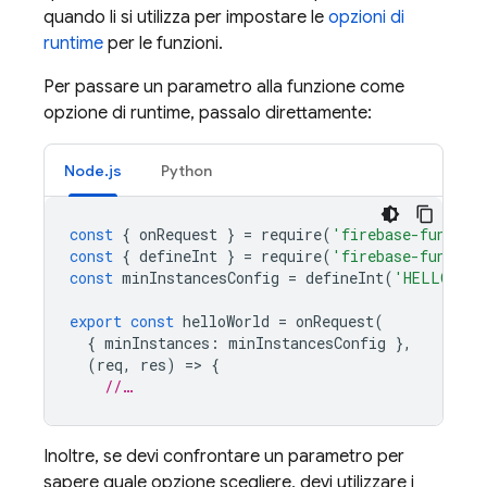
quando li si utilizza per impostare le
opzioni di
runtime
per le funzioni.
Per passare un parametro alla funzione come
opzione di runtime, passalo direttamente:
Node.js
Python
const
{
onRequest
}
=
require
(
'firebase-functio
const
{
defineInt
}
=
require
(
'firebase-functio
const
minInstancesConfig
=
defineInt
(
'HELLO_WOR
export
const
helloWorld
=
onRequest
(
{
minInstances
:
minInstancesConfig
},
(
req
,
res
)
=
>
{
//…
Inoltre, se devi confrontare un parametro per
sapere quale opzione scegliere, devi utilizzare i