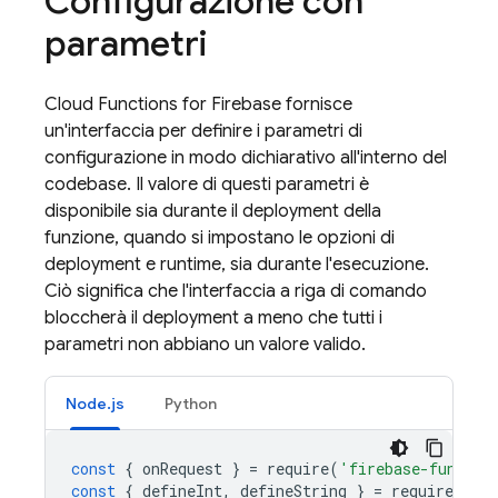
Configurazione con
parametri
Cloud Functions for Firebase
fornisce
un'interfaccia per definire i parametri di
configurazione in modo dichiarativo all'interno del
codebase. Il valore di questi parametri è
disponibile sia durante il deployment della
funzione, quando si impostano le opzioni di
deployment e runtime, sia durante l'esecuzione.
Ciò significa che l'interfaccia a riga di comando
bloccherà il deployment a meno che tutti i
parametri non abbiano un valore valido.
Node.js
Python
const
{
onRequest
}
=
require
(
'firebase-functio
const
{
defineInt
,
defineString
}
=
require
(
'fi