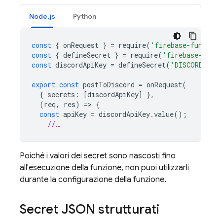
Node.js
Python
const
{
onRequest
}
=
require
(
'firebase-functio
const
{
defineSecret
}
=
require
(
'firebase-func
const
discordApiKey
=
defineSecret
(
'DISCORD_API
export
const
postToDiscord
=
onRequest
(
{
secrets
:
[
discordApiKey
]
},
(
req
,
res
)
=
>
{
const
apiKey
=
discordApiKey
.
value
();
//…
Poiché i valori dei secret sono nascosti fino
all'esecuzione della funzione, non puoi utilizzarli
durante la configurazione della funzione.
Secret JSON strutturati