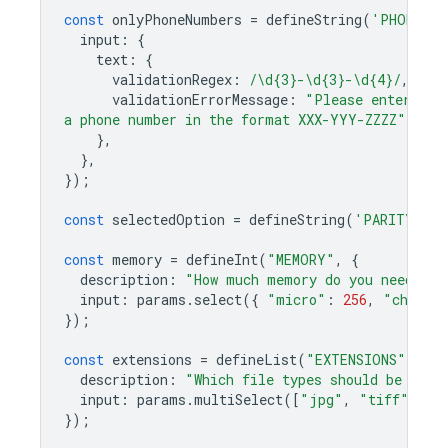
const
onlyPhoneNumbers
=
defineString
(
'PHONE_NU
input
:
{
text
:
{
validationRegex
:
/\d{3}-\d{3}-\d{4}/
,
validationErrorMessage
:
"Please enter
a phone number in the format XXX-YYY-ZZZZ"
},
},
});
const
selectedOption
=
defineString
(
'PARITY'
,
{
const
memory
=
defineInt
(
"MEMORY"
,
{
description
:
"How much memory do you need?"
,
input
:
params
.
select
({
"micro"
:
256
,
"chonky
});
const
extensions
=
defineList
(
"EXTENSIONS"
,
{
description
:
"Which file types should be proc
input
:
params
.
multiSelect
([
"jpg"
,
"tiff"
,
"p
});