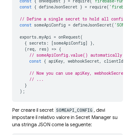
const
{
onRequest
}
=
require
(
'firebase-functio
const
{
defineJsonSecret
}
=
require
(
'firebase-
// Define a single secret to hold all configura
const
someApiConfig
=
defineJsonSecret
(
'SOMEAPI
exports
.
myApi
=
onRequest
(
{
secrets
:
[
someApiConfig
]
},
(
req
,
res
)
=
>
{
// someApiConfig.value() automatically pars
const
{
apiKey
,
webhookSecret
,
clientId
}
=
// Now you can use apiKey, webhookSecret, c
// ...
}
);
Per creare il secret
SOMEAPI_CONFIG
, devi
impostare il relativo valore in Secret Manager su
una stringa JSON come la seguente: