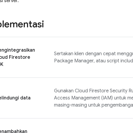
i server.
plementasi
ngintegrasikan
Sertakan klien dengan cepat menggu
oud Firestore
Package Manager, atau script includ
DK
Gunakan
Cloud Firestore
Security R
lindungi data
Access Management (IAM) untuk m
masing-masing untuk pengembangan 
enambahkan