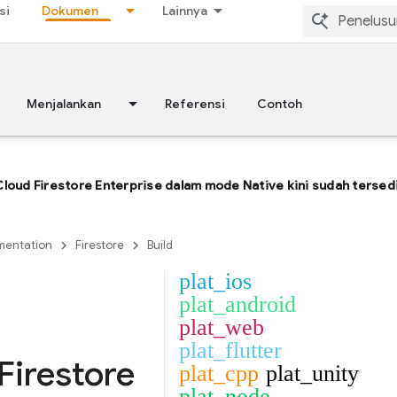
si
Dokumen
Lainnya
Menjalankan
Referensi
Contoh
Cloud Firestore Enterprise dalam mode Native kini sudah tersed
entation
Firestore
Build
plat_ios
plat_android
plat_web
plat_flutter
Firestore
plat_cpp
plat_unity
plat_node