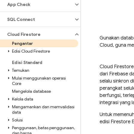
App Check
SQL Connect
Cloud Firestore
Gunakan databas
Pengantar
Cloud
, guna me
Edisi Cloud Firestore
Edisi Standard
Cloud Firestore
Temukan
dari Firebase 
Mulai menggunakan operasi
selalu sinkron 
Core
perangkat selu
Mengelola database
berfungsi, terle
Kelola data
integrasi yang
Mengamankan dan memvalidasi
data
Untuk memenuh
Solusi
edisi Firestore
Penggunaan
,
batas penggunaan
,
dan harga