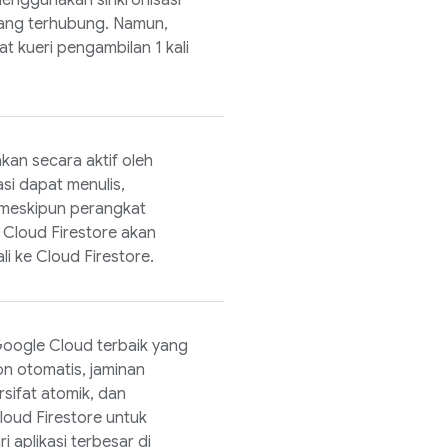
enggunakan sinkronisasi
yang terhubung. Namun,
t kueri pengambilan 1 kali
an secara aktif oleh
si dapat menulis,
meskipun perangkat
,
Cloud Firestore
akan
li ke
Cloud Firestore
.
oogle Cloud
terbaik yang
on otomatis, jaminan
rsifat atomik, dan
loud Firestore
untuk
 aplikasi terbesar di