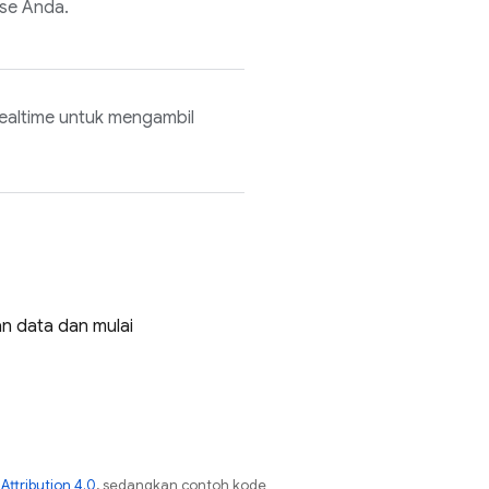
ase Anda.
ealtime untuk mengambil
n data dan mulai
ttribution 4.0
, sedangkan contoh kode