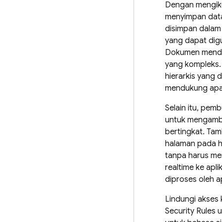
Dengan mengik
menyimpan data
disimpan dalam
yang dapat dig
Dokumen mend
yang kompleks.
hierarkis yang
mendukung apa 
Selain itu, pem
untuk mengambi
bertingkat. Tam
halaman pada ha
tanpa harus me
realtime ke apl
diproses oleh a
Lindungi akses
Security Rules
u