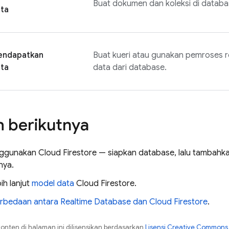
Buat dokumen dan koleksi di datab
ta
ndapatkan
Buat kueri atau gunakan pemroses r
ta
data dari database.
 berikutnya
ggunakan
Cloud Firestore
— siapkan database, lalu tambahka
ya.
bih lanjut
model data
Cloud Firestore
.
rbedaan antara
Realtime Database
dan
Cloud Firestore
.
konten di halaman ini dilisensikan berdasarkan
Lisensi Creative Commons A