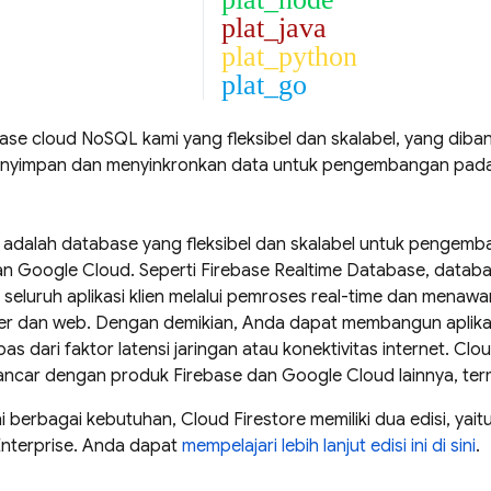
plat_java
plat_python
plat_go
e cloud NoSQL kami yang fleksibel dan skalabel, yang diban
nyimpan dan menyinkronkan data untuk pengembangan pada sis
adalah database yang fleksibel dan skalabel untuk pengemba
dan
Google Cloud
. Seperti
Firebase Realtime Database
, datab
di seluruh aplikasi klien melalui pemroses real-time dan menaw
ler dan web. Dengan demikian, Anda dapat membangun aplikas
pas dari faktor latensi jaringan atau konektivitas internet.
Clou
 lancar dengan produk Firebase dan
Google Cloud
lainnya, te
i berbagai kebutuhan,
Cloud Firestore
memiliki dua edisi, yai
 Enterprise. Anda dapat
mempelajari lebih lanjut edisi ini di sini
.