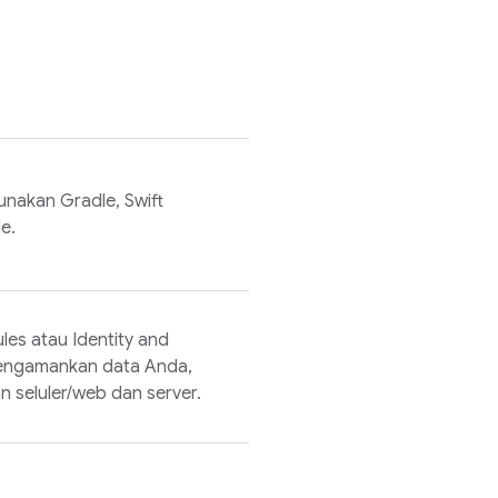
nakan Gradle, Swift
e.
ules
atau Identity and
engamankan data Anda,
seluler/web dan server.