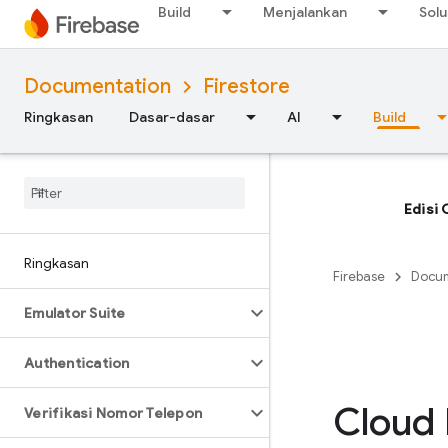
Build
Menjalankan
Solu
Documentation
Firestore
Ringkasan
Dasar-dasar
AI
Build
Edisi 
Ringkasan
Firebase
Docum
Emulator Suite
Authentication
Cloud 
Verifikasi Nomor Telepon