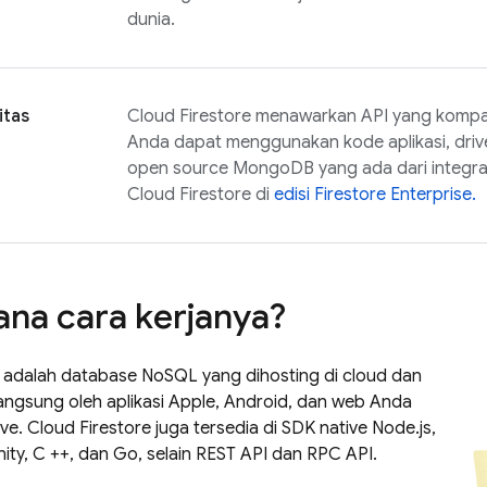
dunia.
itas
Cloud Firestore
menawarkan API yang kompa
Anda dapat menggunakan kode aplikasi, drive
open source MongoDB yang ada dari integ
Cloud Firestore
di
edisi Firestore Enterprise.
na cara kerjanya?
adalah database NoSQL yang dihosting di cloud dan
angsung oleh aplikasi Apple, Android, dan web Anda
ive.
Cloud Firestore
juga tersedia di SDK native Node.js,
nity, C ++, dan Go, selain REST API dan RPC API.