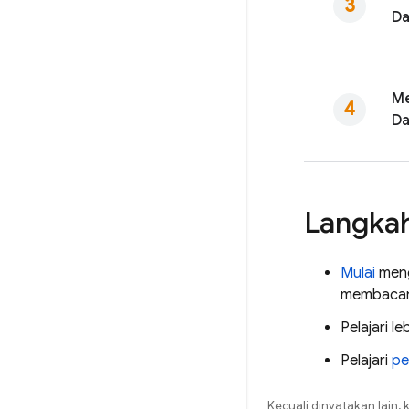
Da
Me
Da
Langkah
Mulai
men
membacan
Pelajari le
Pelajari
pe
Kecuali dinyatakan lain, 