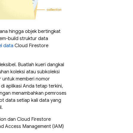
hana hingga objek bertingkat
m-build struktur data
l data
Cloud Firestore
fleksibel. Buatlah kueri dangkal
han koleksi atau subkoleksi
sor untuk memberi nomor
 aplikasi Anda tetap terkini,
 Dengan menambahkan pemroses
t data setiap kali data yang
l.
ion
dan
Cloud Firestore
 and Access Management (IAM)