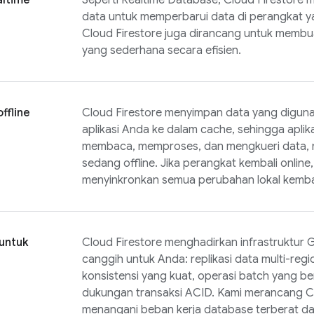
altime
Seperti
Realtime Database
,
Cloud Firestore
m
data untuk memperbarui data di perangkat 
Cloud Firestore juga dirancang untuk membua
yang sederhana secara efisien.
ffline
Cloud Firestore
menyimpan data yang digunak
aplikasi Anda ke dalam cache, sehingga aplika
membaca, memproses, dan mengkueri data, 
sedang offline. Jika perangkat kembali online
menyinkronkan semua perubahan lokal kemba
untuk
Cloud Firestore
menghadirkan infrastruktur
G
canggih untuk Anda: replikasi data multi-regi
konsistensi yang kuat, operasi batch yang be
dukungan transaksi ACID. Kami merancang
C
menangani beban kerja database terberat dari