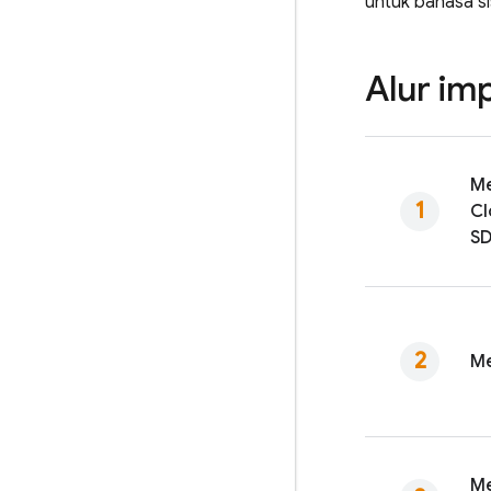
untuk bahasa sis
Alur im
Me
Cl
S
Me
M