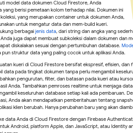
uti model data dokumen
Cloud Firestore
, Anda
 yang berisi pemetaan kolom terhadap nilai. Dokumen ini
 koleksi, yang merupakan container untuk dokumen Anda,
unakan untuk mengatur data dan mem-build kueri.
ukung berbagai
jenis data
, dari string dan angka yang seder
 Anda juga dapat membuat subkoleksi dalam dokumen dan me
 dapat diskalakan sesuai dengan pertumbuhan database.
Mode
pun struktur data yang paling cocok untuk aplikasi Anda.
buatan kueri di
Cloud Firestore
bersifat ekspresif, efisien, dan 
l data pada tingkat dokumen tanpa perlu mengambil keseluru
bahkan pengurutan, filter, dan batasan pada kueri atau kur
sil Anda. Tambahkan pemroses realtime untuk menjaga data di
ngambil keseluruhan database setiap kali ada pembaruan.
ikasi, Anda akan mendapatkan pemberitahuan tentang snapsho
plikasi klien berubah. Hanya perubahan baru yang akan diambi
 ke data Anda di
Cloud Firestore
dengan
Firebase Authenticat
ntuk Android, platform Apple, dan JavaScript, atau Identity