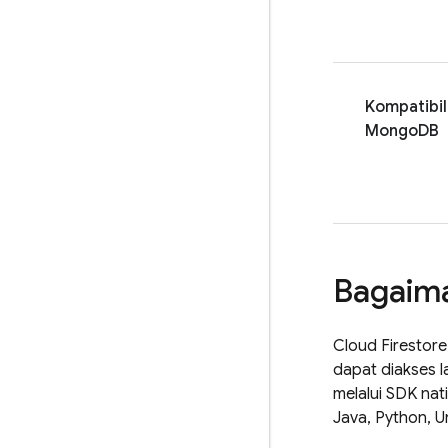
Kompatibil
MongoDB
Bagaima
Cloud Firestore
dapat diakses l
melalui SDK nat
Java, Python, U