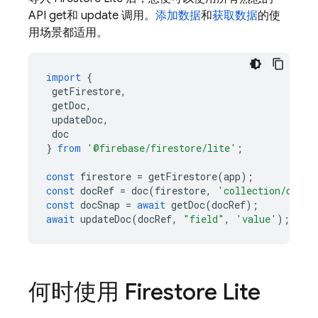
API get和 update 调用。
添加数据
和
获取数据
的使
用场景都适用。
import
{
getFirestore
,
getDoc
,
updateDoc
,
doc
}
from
'@firebase/firestore/lite'
;
const
firestore
=
getFirestore
(
app
);
const
docRef
=
doc
(
firestore
,
'collection/doc'
)
const
docSnap
=
await
getDoc
(
docRef
);
await
updateDoc
(
docRef
,
"field"
,
'value'
);
何时使用 Firestore Lite