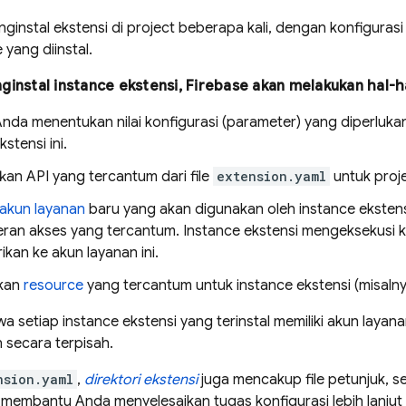
instal ekstensi di project beberapa kali, dengan konfiguras
 yang diinstal.
instal instance ekstensi, Firebase akan melakukan hal-ha
nda menentukan nilai konfigurasi (parameter) yang diperluka
stensi ini.
kan API yang tercantum dari file
extension.yaml
untuk proje
akun layanan
baru yang akan digunakan oleh instance ekstens
ran akses yang tercantum. Instance ekstensi mengeksekusi
ikan ke akun layanan ini.
kan
resource
yang tercantum untuk instance ekstensi (misalnya
a setiap instance ekstensi yang terinstal memiliki akun layan
 secara terpisah.
nsion.yaml
,
direktori ekstensi
juga mencakup file petunjuk, s
k membantu Anda menyelesaikan tugas konfigurasi lebih lanju