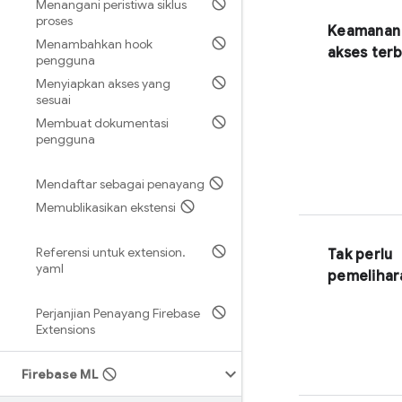
Menangani peristiwa siklus
proses
Keamanan
Menambahkan hook
akses ter
pengguna
Menyiapkan akses yang
sesuai
Membuat dokumentasi
pengguna
Mendaftar sebagai penayang
Memublikasikan ekstensi
Referensi untuk extension
.
Tak perlu
yaml
pemelihar
Perjanjian Penayang Firebase
Extensions
Firebase ML