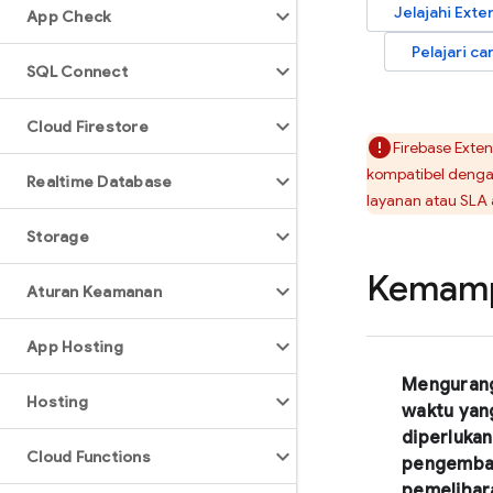
Jelajahi
Exte
App Check
Pelajari c
SQL Connect
Cloud Firestore
Firebase Exten
kompatibel dengan
Realtime Database
layanan atau SLA 
Storage
Kemamp
Aturan Keamanan
App Hosting
Menguran
Hosting
waktu yan
diperlukan
Cloud Functions
pengemba
pemelihar