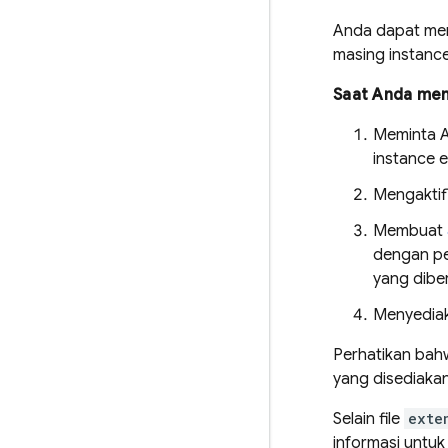
Anda dapat meng
masing instance
Saat Anda meng
Meminta A
instance ek
Mengaktif
Membuat
dengan pe
yang diber
Menyedia
Perhatikan bahw
yang disediakan
Selain file
exte
informasi untu