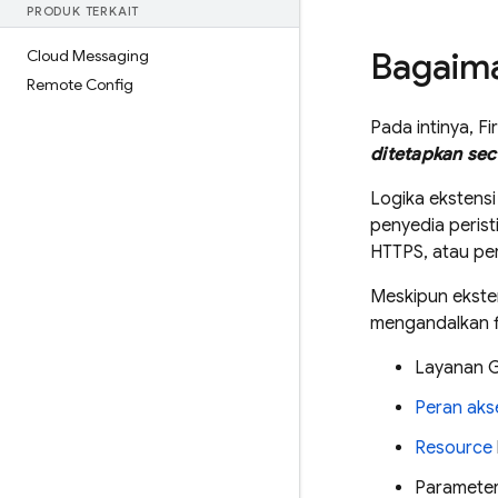
PRODUK TERKAIT
Bagaima
Cloud Messaging
Remote Config
Pada intinya,
Fi
ditetapkan sec
Logika ekstens
penyedia perist
HTTPS, atau pe
Meskipun ekste
mengandalkan fi
Layanan G
Peran aks
Resource
Parameter