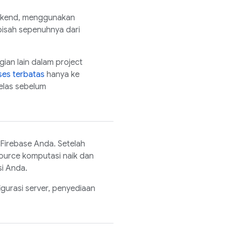
backend, menggunakan
pisah sepenuhnya dari
agian lain dalam project
ses terbatas
hanya ke
elas sebelum
t Firebase Anda. Setelah
ource komputasi naik dan
i Anda.
igurasi server, penyediaan