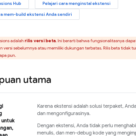
nsions
Hub
Pelajari cara menginstal ekstensi
ara mem-build ekstensi Anda sendiri
sions
adalah
rilis versi beta
. Ini berarti bahwa fungsionalitasnya da
 versi sebelumnya atau memiliki dukungan terbatas. Rilis beta tidak 
apa pun.
uan utama
gi
Karena ekstensi adalah solusi terpaket, And
g
dan mengonfigurasinya.
 untuk
Dengan ekstensi, Anda tidak perlu menghabi
ngan,
menulis, dan men-debug kode yang mengimp
aan,