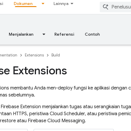
si
Dokumen
Lainnya
Menjalankan
Referensi
Contoh
entation
Extensions
Build
se Extensions
sions
membantu Anda men-deploy fungsi ke aplikasi dengan 
emas sebelumnya.
,
Firebase Extension
menjalankan tugas atau serangkaian tuga
ntaan HTTPS, peristiwa
Cloud Scheduler
, atau peristiwa pemi
irestore
atau
Firebase Cloud Messaging
.