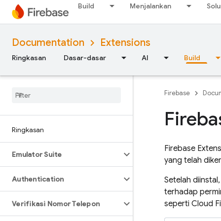
Build
Menjalankan
Solu
Documentation
Extensions
Ringkasan
Dasar-dasar
AI
Build
Firebase
Docum
Fireba
Ringkasan
Firebase Exten
Emulator Suite
yang telah dik
Authentication
Setelah diinstal
terhadap permi
seperti
Cloud F
Verifikasi Nomor Telepon