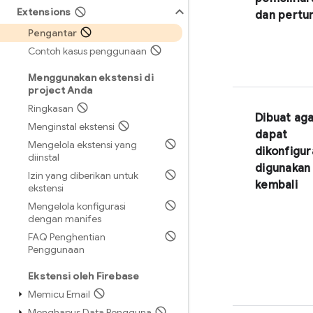
Extensions
dan pert
Pengantar
Contoh kasus penggunaan
Menggunakan ekstensi di
project Anda
Ringkasan
Dibuat ag
Menginstal ekstensi
dapat
Mengelola ekstensi yang
dikonfigur
diinstal
digunakan
Izin yang diberikan untuk
kembali
ekstensi
Mengelola konfigurasi
dengan manifes
FAQ Penghentian
Penggunaan
Ekstensi oleh Firebase
Memicu Email
Menghapus Data Pengguna