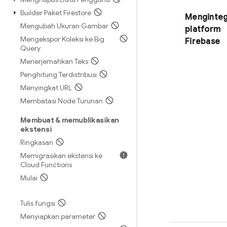
Builder Paket Firestore
Menginteg
Mengubah Ukuran Gambar
platform
Mengekspor Koleksi ke Big
Firebase
Query
Menerjemahkan Teks
Penghitung Terdistribusi
Menyingkat URL
Membatasi Node Turunan
Membuat & memublikasikan
ekstensi
Ringkasan
Memigrasikan ekstensi ke
Cloud Functions
Mulai
Tulis fungsi
Menyiapkan parameter