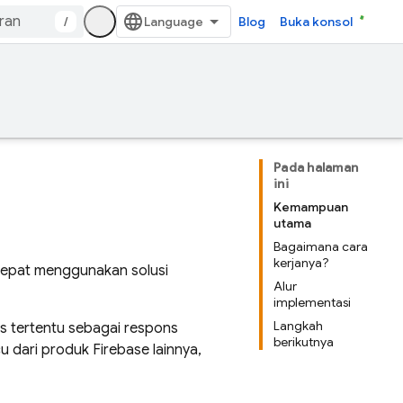
/
Blog
Buka konsol
Pada halaman
ini
Kemampuan
utama
Bagaimana cara
kerjanya?
cepat menggunakan solusi
Alur
implementasi
Langkah
s tertentu sebagai respons
berikutnya
cu dari produk Firebase lainnya,