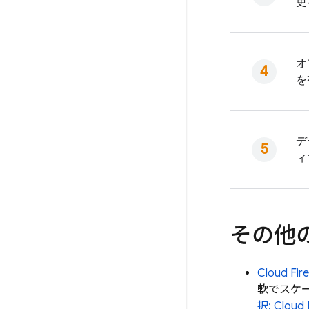
更
オ
を
デ
ィ
その他
Cloud Fir
軟でスケ
択:
Cloud 