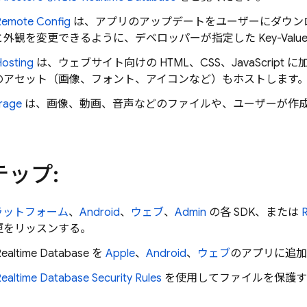
Remote Config
は、アプリのアップデートをユーザーにダウン
外観を変更できるように、デベロッパーが指定した Key-Valu
Hosting
は、ウェブサイト向けの HTML、CSS、JavaScrip
のアセット（画像、フォント、アイコンなど）もホストします
rage
は、画像、動画、音声などのファイルや、ユーザーが作
。
ップ:
プラットフォーム
、
Android
、
ウェブ
、
Admin
の各 SDK、または
更をリッスンする。
Realtime Database
を
Apple
、
Android
、
ウェブ
のアプリに追加
Realtime Database
Security Rules
を使用してファイルを保護す