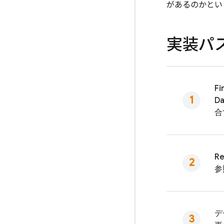
があるのかとい
実装パ
Fi
Da
合
Re
参
デ