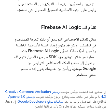
النهائيين والمطوّرين. يتيح لك التركيز على المستخدمين،
وليس على البنية الأساسية لتسجيل الدخول التي تدعمهم.
نقدّم لك Firebase AI Logic
يمكن للذكاء الاصطناعي التوليدي أن يغيّر تجربة المستخدم
في تطبيقك، ولكن قد يكون إعداد البنية الأساسية الخلفية
وتأمينها أمرًا معقّدًا. تسهّل Firebase AI Logic هذه
العملية من خلال توفير حِزم SDK من جهة العميل تتيح لك
الوصول إلى نماذج الذكاء الاصطناعي التوليدي من
Google مباشرةً وبأمان من تطبيقك بدون إعداد خادم
خلفي مخصّص.
إنّ محتوى هذه الصفحة مرخّص بموجب
ترخيص Creative Commons Attribution
4.0‏
ما لم يُنصّ على خلاف ذلك، ونماذج الرموز مرخّصة بموجب
ترخيص Apache 2.0‏
.
للاطّلاع على التفاصيل، يُرجى مراجعة
سياسات موقع Google Developers‏
. إنّ Java
هي علامة تجارية مسجَّلة لشركة Oracle و/أو شركائها التابعين.