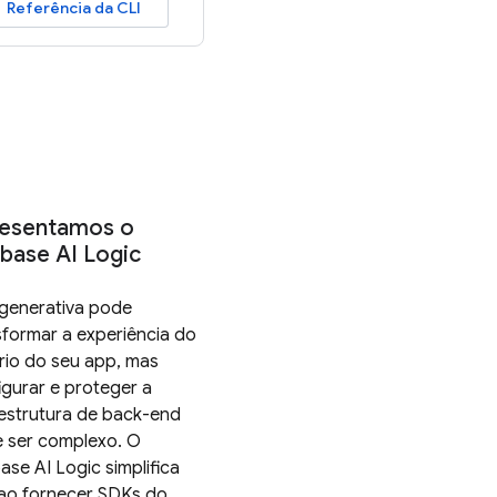
Referência da CLI
esentamos o
ebase AI Logic
 generativa pode
sformar a experiência do
rio do seu app, mas
igurar e proteger a
aestrutura de back-end
 ser complexo. O
ase AI Logic simplifica
 ao fornecer SDKs do