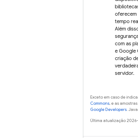
biblioteca
oferecem 
tempo real
Além diss
segurança
com as pl
e Google 
criação d
verdadei
servidor.
Exceto em caso de indica
Commons
, e as amostra
Google Developers
. Java
Última atualização 2026