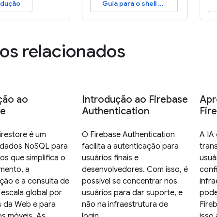
odução
Guia para o shell do Functions
os relacionados
ção ao
Introdução ao Firebase
Apr
re
Authentication
Fir
irestore é um
O Firebase Authentication
A IA
 dados NoSQL para
facilita a autenticação para
tran
s que simplifica o
usuários finais e
usuá
mento, a
desenvolvedores. Com isso, é
conf
ação e a consulta de
possível se concentrar nos
infr
escala global por
usuários para dar suporte, e
pode
os da Web e para
não na infraestrutura de
Fireb
os móveis. As
login.
isso