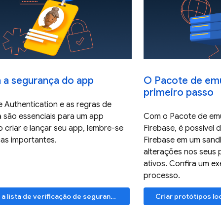
 a segurança do app
O Pacote de emu
primeiro passo
e Authentication e as regras de
 são essenciais para um app
Com o Pacote de emu
 criar e lançar seu app, lembre-se
Firebase, é possível
cas importantes.
Firebase em um sandb
alterações nos seus p
ativos. Confira um e
processo.
Revisar a lista de verificação de segurança
Criar protótipos l