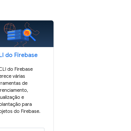
LI do Firebase
CLI do Firebase
erece várias
rramentas de
renciamento,
sualização e
plantação para
ojetos do Firebase.