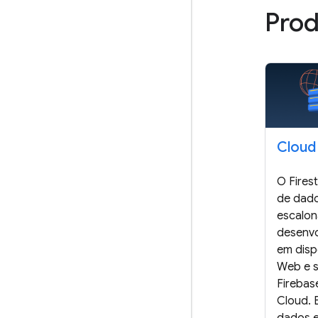
Pro
Cloud
O Fires
de dados
escalon
desenvo
em disp
Web e s
Firebas
Cloud. 