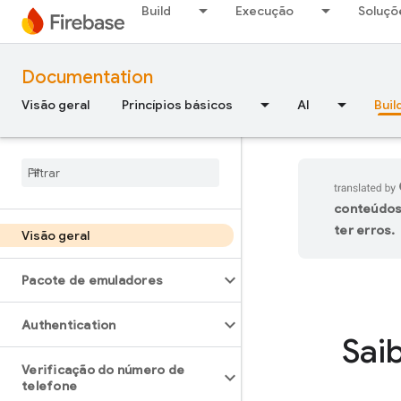
Build
Execução
Soluçõ
Documentation
Visão geral
Princípios básicos
AI
Buil
conteúdos
ter erros.
Visão geral
Pacote de emuladores
Authentication
Sai
Verificação do número de
telefone