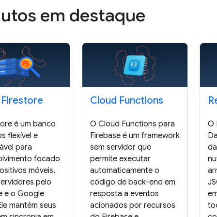
dutos em destaque
 Firestore
Cloud Functions
R
tore é um banco
O Cloud Functions para
O 
 flexível e
Firebase é um framework
Da
ável para
sem servidor que
da
lvimento focado
permite executar
nu
ositivos móveis,
automaticamente o
ar
ervidores pelo
código de back-end em
JS
e e o Google
resposta a eventos
em
Ele mantém seus
acionados por recursos
to