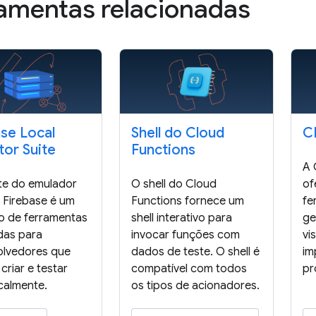
amentas relacionadas
ase Local
Shell do Cloud
C
tor Suite
Functions
A 
te do emulador
O shell do Cloud
of
o Firebase é um
Functions fornece um
fe
o de ferramentas
shell interativo para
ge
das para
invocar funções com
vi
olvedores que
dados de teste. O shell é
im
criar e testar
compatível com todos
pr
calmente.
os tipos de acionadores.