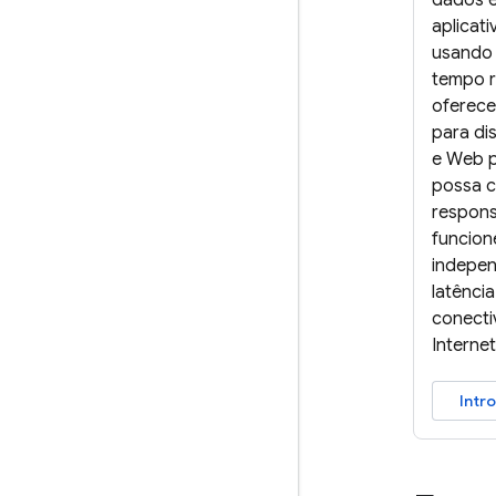
dados e
aplicati
usando 
tempo r
oferece
para di
e Web p
possa cr
respons
funcio
indepe
latênci
conecti
Internet
Intr