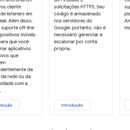
m sincronia em
do Firebase e
co
vos cliente
solicitações HTTPS. Seu
su
de listeners em
código é armazenado
pl
eal. Além disso,
nos servidores do
An
 suporte off-line
Google, portanto, não é
ma
spositivos móveis
necessário gerenciar e
ara que você
escalonar por conta
iar aplicativos
própria.
ivos que
nem
ndentemente da
a da rede ou da
vidade com a
.
odução
Introdução