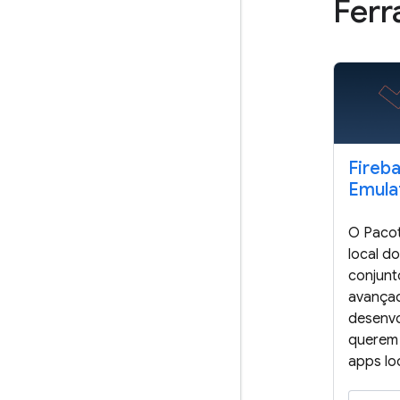
Ferr
Fireb
Emula
O Paco
local d
conjunt
avança
desenv
querem 
apps lo