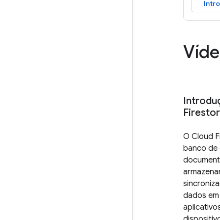
Intr
Víde
Introdu
Firesto
O Cloud F
banco de
documento
armazena
sincroniz
dados em 
aplicativ
dispositiv