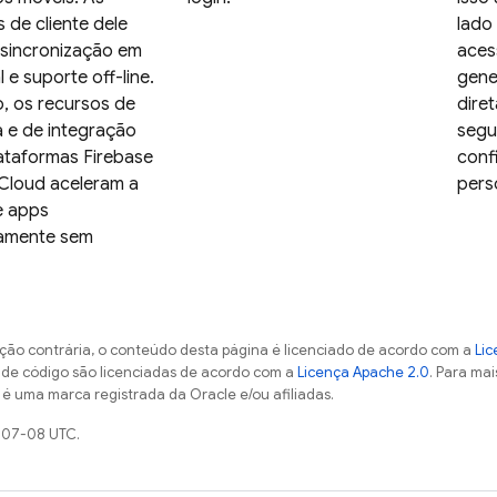
s de cliente dele
lado
sincronização em
aces
 e suporte off-line.
gene
o, os recursos de
dire
 e de integração
segu
ataformas Firebase
conf
Cloud aceleram a
pers
e apps
ramente sem
ção contrária, o conteúdo desta página é licenciado de acordo com a
Lic
s de código são licenciadas de acordo com a
Licença Apache 2.0
. Para mai
 é uma marca registrada da Oracle e/ou afiliadas.
-07-08 UTC.