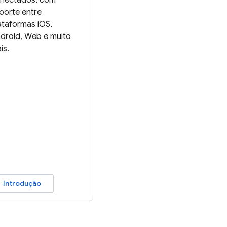
nectados, com
porte entre
ataformas iOS,
droid, Web e muito
is.
Introdução