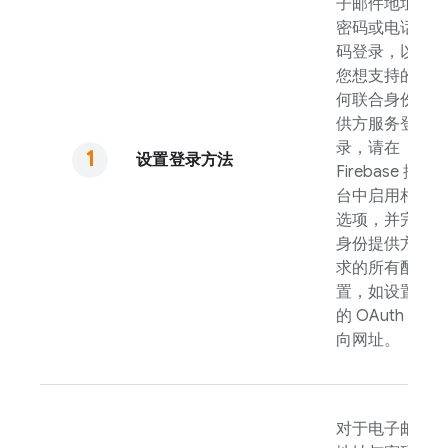
子邮件地址与
密码或电话号
码登录，以及
您想支持的任
何联合身份提
供方服务登
录，请在
设置登录方法
Firebase
控制
台中启用相应
选项，并完成
身份提供方要
求的所有配
置，如设置您
的 OAuth 重定
向网址。
对于电子邮件