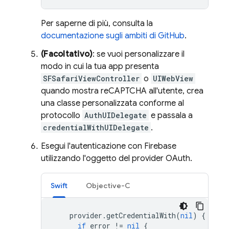
Per saperne di più, consulta la
documentazione sugli ambiti di GitHub
.
(Facoltativo)
: se vuoi personalizzare il
modo in cui la tua app presenta
SFSafariViewController
o
UIWebView
quando mostra reCAPTCHA all'utente, crea
una classe personalizzata conforme al
protocollo
AuthUIDelegate
e passala a
credentialWithUIDelegate
.
Esegui l'autenticazione con Firebase
utilizzando l'oggetto del provider OAuth.
Swift
Objective-C
provider
.
getCredentialWith
(
nil
)
{
cred
if
error
!=
nil
{