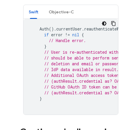
Swift
Objective-C
Auth
().
currentUser
.
reauthenticateWithC
if
error
!=
nil
{
// Handle error.
}
// User is re-authenticated with fre
// should be able to perform sensiti
// deletion and email or password up
// IdP data available in result.addi
// Additional OAuth access token is 
// (authResult.credential as? OAuthC
// GitHub OAuth ID token can be retr
// (authResult.credential as? OAuthC
}