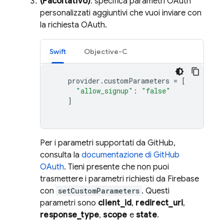
(Facoltativo)
: specifica parametri OAuth
personalizzati aggiuntivi che vuoi inviare con
la richiesta OAuth.
Swift
Objective-C
provider
.
customParameters
=
[
"allow_signup"
:
"false"
]
Per i parametri supportati da GitHub,
consulta la
documentazione di GitHub
OAuth
. Tieni presente che non puoi
trasmettere i parametri richiesti da Firebase
con
setCustomParameters
. Questi
parametri sono
client_id
,
redirect_uri
,
response_type
,
scope
e
state
.