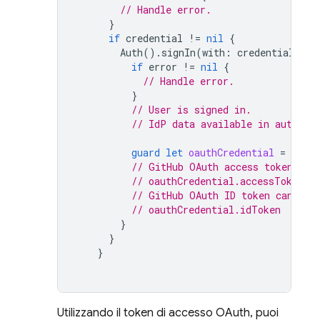
// Handle error.
}
if
credential
!=
nil
{
Auth
().
signIn
(
with
:
credential
)
{
if
error
!=
nil
{
// Handle error.
}
// User is signed in.
// IdP data available in authRes
guard
let
oauthCredential
=
authR
// GitHub OAuth access token can
// oauthCredential.accessToken
// GitHub OAuth ID token can be 
// oauthCredential.idToken
}
}
}
Utilizzando il token di accesso OAuth, puoi