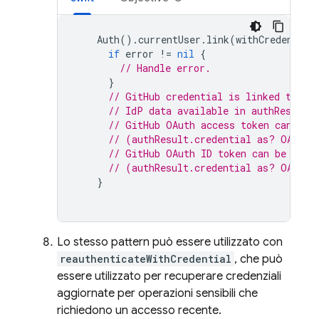
Auth
().
currentUser
.
link
(
withCredential
if
error
!=
nil
{
// Handle error.
}
// GitHub credential is linked to th
// IdP data available in authResult.
// GitHub OAuth access token can als
// (authResult.credential as? OAuthC
// GitHub OAuth ID token can be retr
// (authResult.credential as? OAuthC
}
Lo stesso pattern può essere utilizzato con
reauthenticateWithCredential
, che può
essere utilizzato per recuperare credenziali
aggiornate per operazioni sensibili che
richiedono un accesso recente.