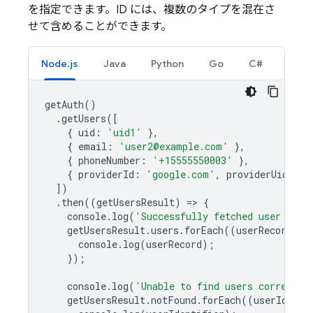
を指定できます。ID には、複数のタイプを混在さ
せて含めることができます。
Node.js
Java
Python
Go
C#
getAuth
()
.
getUsers
([
{
uid
:
'uid1'
},
{
email
:
'user2@example.com'
},
{
phoneNumber
:
'+15555550003'
},
{
providerId
:
'google.com'
,
providerUid
:
'g
])
.
then
((
getUsersResult
)
=
>
{
console
.
log
(
'Successfully fetched user data
getUsersResult
.
users
.
forEach
((
userRecord
)
=
console
.
log
(
userRecord
);
});
console
.
log
(
'Unable to find users correspon
getUsersResult
.
notFound
.
forEach
((
userIdenti