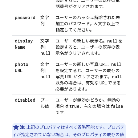
設定すると、ユーザーの既存の電
話番号がクリアされます。
password
文字
ユーザーのハッシュ解除された未
列
加工のパスワード。6 文字以上で
指定してください。
display
null
文字
ユーザーの新しい表示名。
を
Name
列 |
設定すると、ユーザーの既存の表
null
示名がクリアされます。
photo
null
文字
ユーザーの新しい写真 URL。
URL
列 |
を設定すると、ユーザーの既存の
null
null
写真 URL がクリアされます。
以外の場合は、有効な URL である
必要があります。
disabled
ブー
ユーザーが無効かどうか。無効の
true
false
ル値
場合は
、有効の場合は
です。
注:
上記のプロパティはすべて省略可能です。プロパテ
ィが指定されていない場合は、そのプロパティの既存の値