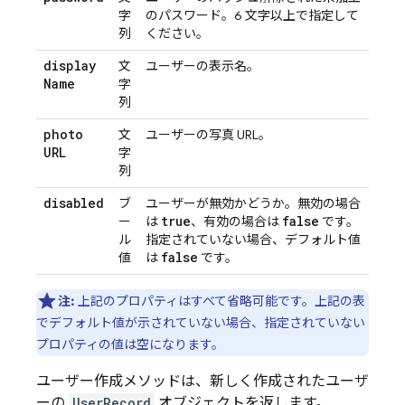
字
のパスワード。6 文字以上で指定して
列
ください。
display
文
ユーザーの表示名。
Name
字
列
photo
文
ユーザーの写真 URL。
URL
字
列
disabled
ブ
ユーザーが無効かどうか。無効の場合
true
false
ー
は
、有効の場合は
です。
ル
指定されていない場合、デフォルト値
false
値
は
です。
注:
上記のプロパティはすべて省略可能です。上記の表
でデフォルト値が示されていない場合、指定されていない
プロパティの値は空になります。
ユーザー作成メソッドは、新しく作成されたユーザ
ーの
UserRecord
オブジェクトを返します。