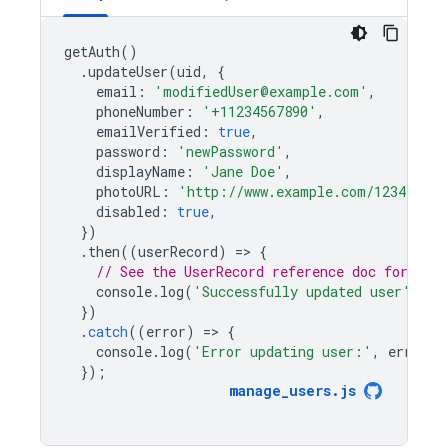
getAuth
()
.
updateUser
(
uid
,
{
email
:
'modifiedUser@example.com'
,
phoneNumber
:
'+11234567890'
,
emailVerified
:
true
,
password
:
'newPassword'
,
displayName
:
'Jane Doe'
,
photoURL
:
'http://www.example.com/12345678/
disabled
:
true
,
})
.
then
((
userRecord
)
=
>
{
// See the UserRecord reference doc for the 
console
.
log
(
'Successfully updated user'
,
us
})
.
catch
((
error
)
=
>
{
console
.
log
(
'Error updating user:'
,
error
);
});
manage_users
.
js