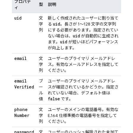
プロパテ
型
説明
ィ
uid
文
新しく作成されたユーザーに割り当て
uid
字
る
。長さが 1～128 文字の文字列
列
にする必要があります。指定されてい
uid
ない場合は、
が自動的に生成され
uid
ます。
が短いほどパフォーマンス
が向上します。
email
文
ユーザーのプライマリ メールアドレ
字
ス。有効なメールアドレスを指定して
列
ください。
email
ブ
ユーザーのプライマリ メールアドレ
Verified
ー
スが確認されているかどうか。指定さ
ル
れていない場合、デフォルト値は
false
値
です。
phone
文
ユーザーのメインの電話番号。有効な
Number
字
E.164 仕様準拠の電話番号を指定して
列
ください。
password
文
ユーザーのハッシュ解除された未加工