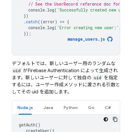
// See the UserRecord reference doc for the 
console
.
log
(
'Successfully created new user:
})
.
catch
((
error
)
=
>
{
console
.
log
(
'Error creating new user:'
,
err
});
manage_users
.
js
デフォルトでは、新しいユーザー用のランダムな
uid
が
Firebase Authentication
によって生成され
ます。新しいユーザーに対して独自の
uid
を指定
するには、ユーザー作成メソッドに渡される引数と
してその uid を追加します。
Node.js
Java
Python
Go
C#
getAuth
()
.
createUser
({