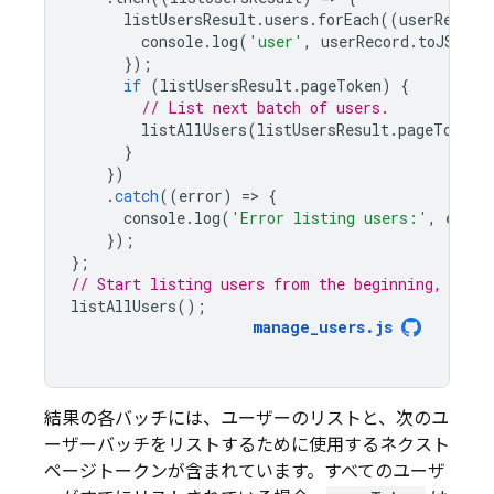
listUsersResult
.
users
.
forEach
((
userRecord
console
.
log
(
'user'
,
userRecord
.
toJSON
()
});
if
(
listUsersResult
.
pageToken
)
{
// List next batch of users.
listAllUsers
(
listUsersResult
.
pageToken
)
}
})
.
catch
((
error
)
=
>
{
console
.
log
(
'Error listing users:'
,
error
});
};
// Start listing users from the beginning, 1000
listAllUsers
();
manage_users
.
js
結果の各バッチには、ユーザーのリストと、次のユ
ーザーバッチをリストするために使用するネクスト
ページトークンが含まれています。すべてのユーザ