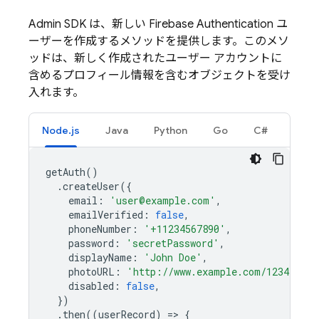
Admin SDK は、新しい
Firebase Authentication
ユ
ーザーを作成するメソッドを提供します。このメソ
ッドは、新しく作成されたユーザー アカウントに
含めるプロフィール情報を含むオブジェクトを受け
入れます。
Node.js
Java
Python
Go
C#
getAuth
()
.
createUser
({
email
:
'user@example.com'
,
emailVerified
:
false
,
phoneNumber
:
'+11234567890'
,
password
:
'secretPassword'
,
displayName
:
'John Doe'
,
photoURL
:
'http://www.example.com/12345678/
disabled
:
false
,
})
.
then
((
userRecord
)
=
>
{