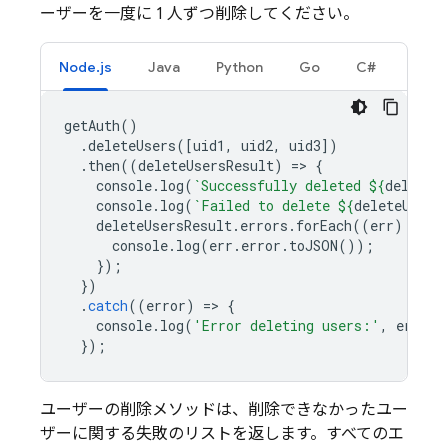
ーザーを一度に 1 人ずつ削除してください。
Node.js
Java
Python
Go
C#
getAuth
()
.
deleteUsers
([
uid1
,
uid2
,
uid3
])
.
then
((
deleteUsersResult
)
=
>
{
console
.
log
(
`Successfully deleted 
${
deleteU
console
.
log
(
`Failed to delete 
${
deleteUsers
deleteUsersResult
.
errors
.
forEach
((
err
)
=
>
{
console
.
log
(
err
.
error
.
toJSON
());
});
})
.
catch
((
error
)
=
>
{
console
.
log
(
'Error deleting users:'
,
error
)
});
ユーザーの削除メソッドは、削除できなかったユー
ザーに関する失敗のリストを返します。すべてのエ