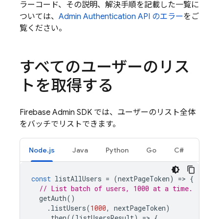
ラーコード、その説明、解決手順を記載した一覧に
ついては、
Admin
Authentication
API のエラー
をご
覧ください。
すべてのユーザーのリス
トを取得する
Firebase Admin SDK では、ユーザーのリスト全体
をバッチでリストできます。
Node.js
Java
Python
Go
C#
const
listAllUsers
=
(
nextPageToken
)
=
>
{
// List batch of users, 1000 at a time.
getAuth
()
.
listUsers
(
1000
,
nextPageToken
)
.
then
((
listUsersResult
)
=
>
{