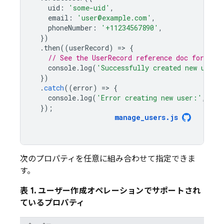
uid
:
'some-uid'
,
email
:
'user@example.com'
,
phoneNumber
:
'+11234567890'
,
})
.
then
((
userRecord
)
=
>
{
// See the UserRecord reference doc for the 
console
.
log
(
'Successfully created new user:
})
.
catch
((
error
)
=
>
{
console
.
log
(
'Error creating new user:'
,
err
});
manage_users
.
js
次のプロパティを任意に組み合わせて指定できま
す。
表 1. ユーザー作成オペレーションでサポートされ
ているプロパティ