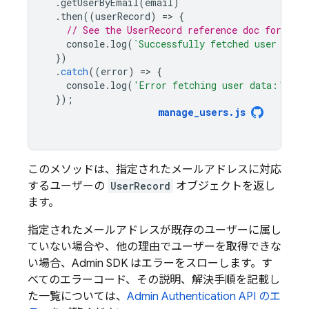
.
getUserByEmail
(
email
)
.
then
((
userRecord
)
=
>
{
// See the UserRecord reference doc for the 
console
.
log
(
`Successfully fetched user data
})
.
catch
((
error
)
=
>
{
console
.
log
(
'Error fetching user data:'
,
er
});
manage_users
.
js
このメソッドは、指定されたメールアドレスに対応
するユーザーの
UserRecord
オブジェクトを返し
ます。
指定されたメールアドレスが既存のユーザーに属し
ていない場合や、他の理由でユーザーを取得できな
い場合、Admin SDK はエラーをスローします。す
べてのエラーコード、その説明、解決手順を記載し
た一覧については、
Admin
Authentication
API のエ