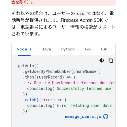
合を除く）。
それ以外の場合は、ユーザーの
uid
ではなく、電
話番号が提供されます。Firebase Admin SDK で
は、電話番号によるユーザー情報の検索がサポート
されています。
Node.js
Java
Python
Go
C#
getAuth
()
.
getUserByPhoneNumber
(
phoneNumber
)
.
then
((
userRecord
)
=
>
{
// See the UserRecord reference doc for the 
console
.
log
(
`Successfully fetched user data
})
.
catch
((
error
)
=
>
{
console
.
log
(
'Error fetching user data:'
,
er
});
manage_users
.
js