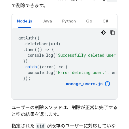
で削除できます。
Node.js
Java
Python
Go
C#
getAuth
()
.
deleteUser
(
uid
)
.
then
(()
=
>
{
console
.
log
(
'Successfully deleted user'
);
})
.
catch
((
error
)
=
>
{
console
.
log
(
'Error deleting user:'
,
error
);
});
manage_users
.
js
ユーザーの削除メソッドは、削除が正常に完了する
と空の結果を返します。
指定された
uid
が既存のユーザーに対応していな