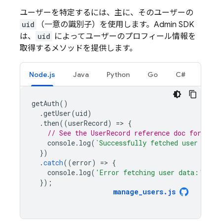
ユーザーを特定するには、主に、そのユーザーの
uid
（一意の識別子）を使用します。Admin SDK
は、
uid
によってユーザーのプロフィール情報を
取得するメソッドを提供します。
Node.js
Java
Python
Go
C#
getAuth
()
.
getUser
(
uid
)
.
then
((
userRecord
)
=
>
{
// See the UserRecord reference doc for the 
console
.
log
(
`Successfully fetched user data
})
.
catch
((
error
)
=
>
{
console
.
log
(
'Error fetching user data:'
,
er
});
manage_users
.
js