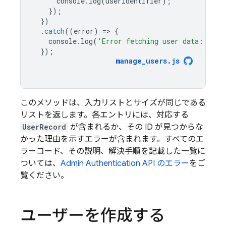
console
.
log
(
userIdentifier
);
});
})
.
catch
((
error
)
=
>
{
console
.
log
(
'Error fetching user data:'
,
er
});
manage_users
.
js
このメソッドは、入力リストとサイズが同じである
リストを返します。各エントリには、対応する
UserRecord
が含まれるか、その ID が見つからな
かった理由を示すエラーが含まれます。すべてのエ
ラーコード、その説明、解決手順を記載した一覧に
ついては、
Admin
Authentication
API のエラー
をご
覧ください。
ユーザーを作成する