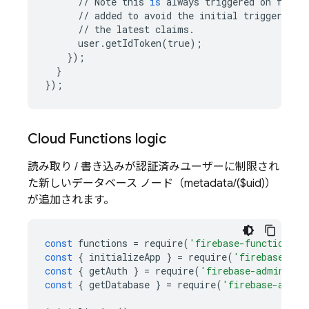
//
Note
this
is
always
triggered
on
first
//
added
to
avoid
the
initial
trigger
whe
//
the
latest
claims
.
user
.
getIdToken
(
true
);
});
}
});
Cloud Functions
logic
読み取り / 書き込みが認証済みユーザーに制限され
た新しいデータベース ノード（metadata/($uid)）
が追加されます。
const
functions
=
require
(
'firebase-functions'
)
const
{
initializeApp
}
=
require
(
'firebase-adm
const
{
getAuth
}
=
require
(
'firebase-admin/aut
const
{
getDatabase
}
=
require
(
'firebase-admin