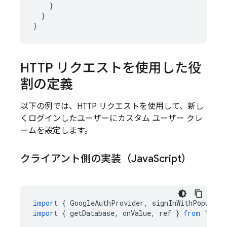
    }

  }

HTTP リクエストを使用した役
割の定義
以下の例では、HTTP リクエストを使用して、新し
くログインしたユーザーにカスタム ユーザー クレ
ームを設定します。
クライアント側の実装（Java
Script）
import
{
GoogleAuthProvider
,
signInWithPopup
,
g
import
{
getDatabase
,
onValue
,
ref
}
from
"fire