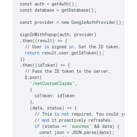
const
auth
=
getAuth
();
const
database
=
getDatabase
();
const
provider
=
new
GoogleAuthProvider
();
signInWithPopup
(
auth
,
provider
)
.
then
((
result
)
=
> 
{
//
User
is
signed
in
.
Get
the
ID
token
.
return
result
.
user
.
getIdToken
();
})
.
then
((
idToken
)
=
> 
{
//
Pass
the
ID
token
to
the
server
.
$
.
post
(
'/setCustomClaims'
,
{
idToken
:
idToken
},
(
data
,
status
)
=
> 
{
//
This
is
not
required
.
You
could
just
w
//
and
it
proactively
refreshes
.
if
(
status
==
'success'
 && 
data
)
{
const
json
=
JSON
.
parse
(
data
);