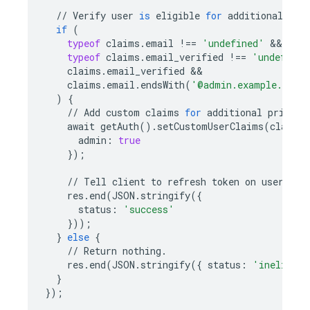
//
Verify
user
is
eligible
for
additional
pri
if
(
typeof
claims
.
email
!==
'undefined'
typeof
claims
.
email_verified
!==
'undefined
claims
.
email_verified
claims
.
email
.
endsWith
(
'@admin.example.com'
)
{
//
Add
custom
claims
for
additional
privile
await
getAuth
()
.
setCustomUserClaims
(
claims
.
admin
:
true
});
//
Tell
client
to
refresh
token
on
user
.
res
.
end
(
JSON
.
stringify
({
status
:
'success'
}));
}
else
{
//
Return
nothing
.
res
.
end
(
JSON
.
stringify
({
status
:
'ineligibl
}
});