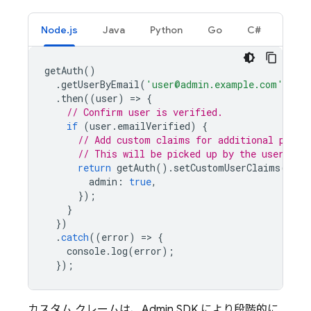
Node.js
Java
Python
Go
C#
getAuth
()
.
getUserByEmail
(
'user@admin.example.com'
)
.
then
((
user
)
=
>
{
// Confirm user is verified.
if
(
user
.
emailVerified
)
{
// Add custom claims for additional privi
// This will be picked up by the user on 
return
getAuth
().
setCustomUserClaims
(
user
admin
:
true
,
});
}
})
.
catch
((
error
)
=
>
{
console
.
log
(
error
);
});
カスタム クレームは、Admin SDK により段階的に