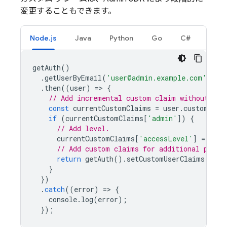
変更することもできます。
Node.js
Java
Python
Go
C#
getAuth
()
.
getUserByEmail
(
'user@admin.example.com'
)
.
then
((
user
)
=
>
{
// Add incremental custom claim without ove
const
currentCustomClaims
=
user
.
customClai
if
(
currentCustomClaims
[
'admin'
])
{
// Add level.
currentCustomClaims
[
'accessLevel'
]
=
10
;
// Add custom claims for additional privi
return
getAuth
().
setCustomUserClaims
(
user
}
})
.
catch
((
error
)
=
>
{
console
.
log
(
error
);
});