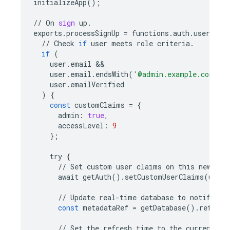
initializeApp
();
//
On
sign
up
.
exports
.
processSignUp
=
functions
.
auth
.
user
()
.
o
//
Check
if
user
meets
role
criteria
.
if
(
user
.
email
user
.
email
.
endsWith
(
'@admin.example.com'
)
user
.
emailVerified
)
{
const
customClaims
=
{
admin
:
true
,
accessLevel
:
9
};
try
{
//
Set
custom
user
claims
on
this
newly
c
await
getAuth
()
.
setCustomUserClaims
(
user
.
//
Update
real
-
time
database
to
notify
cl
const
metadataRef
=
getDatabase
()
.
ref
(
'me
//
Set
the
refresh
time
to
the
current
UT