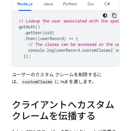
Node.js
Java
Python
Go
C#
// Lookup the user associated with the specifie
getAuth
()
.
getUser
(
uid
)
.
then
((
userRecord
)
=
>
{
// The claims can be accessed on the user r
console
.
log
(
userRecord
.
customClaims
[
'admin'
});
ユーザーのカスタム クレームを削除するに
は、
customClaims
に null を渡します。
クライアントへカスタム
クレームを伝播する