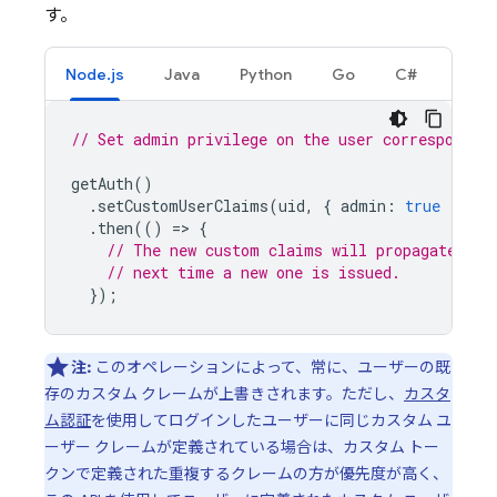
す。
Node.js
Java
Python
Go
C#
// Set admin privilege on the user correspondin
getAuth
()
.
setCustomUserClaims
(
uid
,
{
admin
:
true
})
.
then
(()
=
>
{
// The new custom claims will propagate to 
// next time a new one is issued.
});
注:
このオペレーションによって、常に、ユーザーの既
存のカスタム クレームが上書きされます。ただし、
カスタ
ム認証
を使用してログインしたユーザーに同じカスタム ユ
ーザー クレームが定義されている場合は、カスタム トー
クンで定義された重複するクレームの方が優先度が高く、