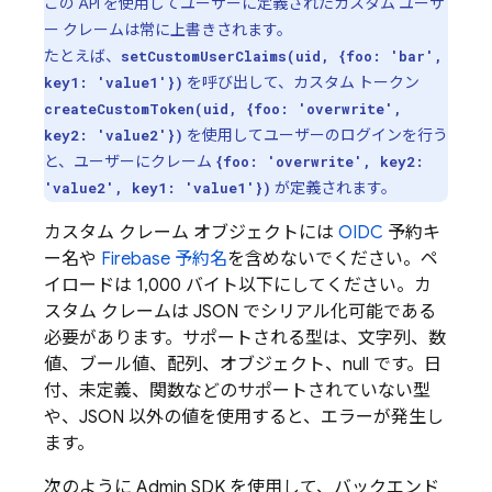
この API を使用してユーザーに定義されたカスタム ユーザ
ー クレームは常に上書きされます。
たとえば、
setCustomUserClaims(uid, {foo: 'bar',
を呼び出して、カスタム トークン
key1: 'value1'})
createCustomToken(uid, {foo: 'overwrite',
を使用してユーザーのログインを行う
key2: 'value2'})
と、ユーザーにクレーム
{foo: 'overwrite', key2:
が定義されます。
'value2', key1: 'value1'})
カスタム クレーム オブジェクトには
OIDC
予約キ
ー名や
Firebase 予約名
を含めないでください。ペ
イロードは 1,000 バイト以下にしてください。カ
スタム クレームは JSON でシリアル化可能である
必要があります。サポートされる型は、文字列、数
値、ブール値、配列、オブジェクト、null です。日
付、未定義、関数などのサポートされていない型
や、JSON 以外の値を使用すると、エラーが発生し
ます。
次のように Admin SDK を使用して、バックエンド