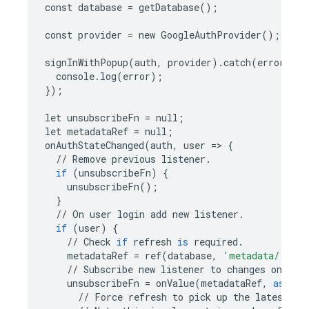
const
database
=
getDatabase
();
const
provider
=
new
GoogleAuthProvider
();
signInWithPopup
(
auth
,
provider
)
.
catch
(
error
=
> 
console
.
log
(
error
);
});
let
unsubscribeFn
=
null
;
let
metadataRef
=
null
;
onAuthStateChanged
(
auth
,
user
=
> 
{
//
Remove
previous
listener
.
if
(
unsubscribeFn
)
{
unsubscribeFn
();
}
//
On
user
login
add
new
listener
.
if
(
user
)
{
//
Check
if
refresh
is
required
.
metadataRef
=
ref
(
database
,
'metadata/'
+
u
//
Subscribe
new
listener
to
changes
on
tha
unsubscribeFn
=
onValue
(
metadataRef
,
async
//
Force
refresh
to
pick
up
the
latest
cu