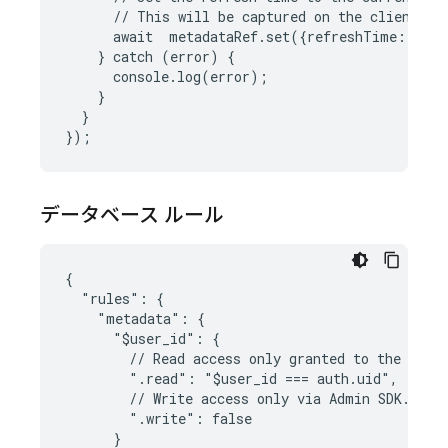
//
This
will
be
captured
on
the
client
to
await
metadataRef
.
set
({
refreshTime
:
new
}
catch
(
error
)
{
console
.
log
(
error
);
}
}
});
データベース ルール
{

  "rules": {

    "metadata": {

      "$user_id": {

        // Read access only granted to the authe
        ".read": "$user_id === auth.uid",

        // Write access only via Admin SDK.

        ".write": false

      }
