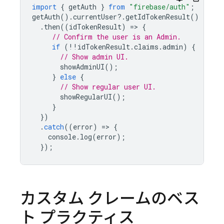
import
{
getAuth
}
from
"firebase/auth"
;
getAuth
().
currentUser
?
.
getIdTokenResult
()
.
then
((
idTokenResult
)
=
>
{
// Confirm the user is an Admin.
if
(
!!
idTokenResult
.
claims
.
admin
)
{
// Show admin UI.
showAdminUI
();
}
else
{
// Show regular user UI.
showRegularUI
();
}
})
.
catch
((
error
)
=
>
{
console
.
log
(
error
);
});
カスタム クレームのベス
ト プラクティス