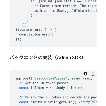
if
(
json
 && 
json
.
status
==
'success'
)
//
Force
token
refresh
.
The
token
cla
auth
.
currentUser
.
getIdToken
(
true
);
}
}
});
})
.
catch
((
error
)
=
> 
{
console
.
log
(
error
);
});
バックエンドの実装（Admin SDK）
app
.
post
(
'/setCustomClaims'
,
async
(
req
,
res
)
=
//
Get
the
ID
token
passed
.
const
idToken
=
req
.
body
.
idToken
;
//
Verify
the
ID
token
and
decode
its
payload
const
claims
=
await
getAuth
()
.
verifyIdToken
(