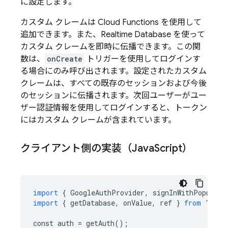
に設定します。
カスタム クレームは
Cloud Functions
を使用して
追加できます。また、
Realtime Database
を使って
カスタム クレームを即時に伝播できます。この関
数は、
onCreate
トリガーを使用してログインす
る場合にのみ呼び出されます。設定されたカスタム
クレームは、すべての既存のセッションおよび今後
のセッションに伝播されます。次回ユーザーがユー
ザー認証情報を使用してログインすると、トークン
にはカスタム クレームが含まれています。
クライアント側の実装（Java
Script）
import
{
GoogleAuthProvider
,
signInWithPopup
,
g
import
{
getDatabase
,
onValue
,
ref
}
from
"fire
const
auth
=
getAuth
();