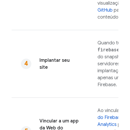
visualização. 
GitHub
para fac
conteúdo visua
Quando tudo es
firebase de
do snapshot ma
Implantar seu
servidores. Se 
site
implantação, p
apenas um cliq
Firebase
.
Ao vincular seu
do Firebase
, v
Vincular a um app
Analytics
para 
da Web do