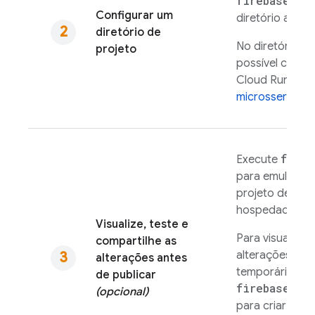
firebase in
Configurar um
diretório a um 
diretório de
No diretório do
projeto
possível confi
Cloud Run
par
microsserviços
fireb
Execute
para emular o
projeto de ba
hospedado loc
Visualize, teste e
Para visualizar
compartilhe as
alterações em 
alterações antes
temporário, ex
de publicar
firebase ho
(opcional)
para criar e im