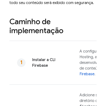
todo seu conteúdo será exibido com segurança.
Caminho de
implementação
A configuração
Hosting
, a exe
Instalar a CLI
desenvolviment
Firebase
de conteúdo sã
Firebase
.
Adicione seus 
diretório de pr