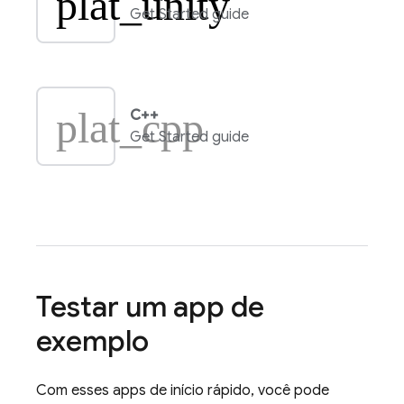
plat_unity
Get Started guide
plat_cpp
C++
Get Started guide
Testar um app de
exemplo
Com esses apps de início rápido, você pode