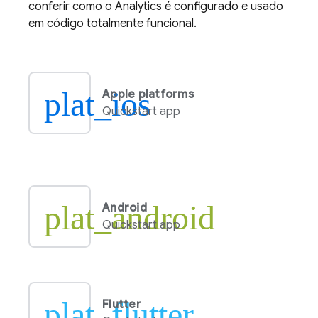
conferir como o
Analytics
é configurado e usado
em código totalmente funcional.
plat_ios
Apple platforms
Quickstart app
plat_android
Android
Quickstart app
plat_flutter
Flutter