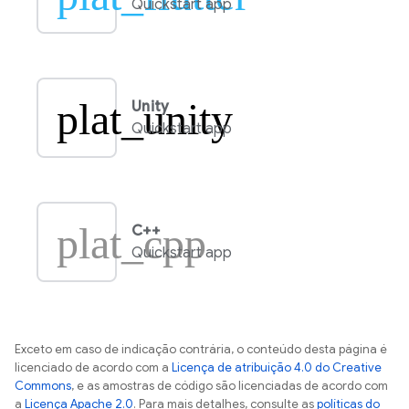
Quickstart app
plat_unity
Unity
Quickstart app
plat_cpp
C++
Quickstart app
Exceto em caso de indicação contrária, o conteúdo desta página é
licenciado de acordo com a
Licença de atribuição 4.0 do Creative
Commons
, e as amostras de código são licenciadas de acordo com
a
Licença Apache 2.0
. Para mais detalhes, consulte as
políticas do