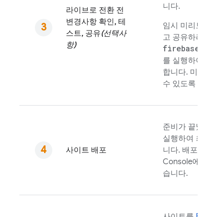
니다.
라이브로 전환 전
변경사항 확인, 테
임시 미리보기 
스트, 공유
(선택사
고 공유하려면
항)
firebase ho
를 실행하여 만
합니다. 미리보
수 있도록
GitH
준비가 끝났으
실행하여 최신 
사이트 배포
니다. 배포를 
Console에서
습니다.
사이트를
Fireb