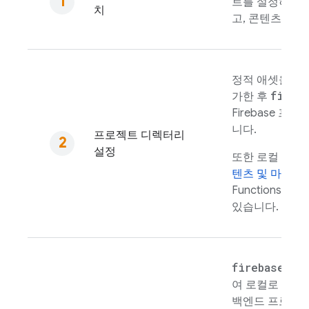
트를 설정하고,
치
고, 콘텐츠를 배
정적 애셋을 로
fireb
가한 후
Firebase 
니다.
프로젝트 디렉터리
설정
또한 로컬 프
텐츠 및 마이크
Functions
또는
있습니다.
firebase em
여 로컬로 호스
백엔드 프로젝