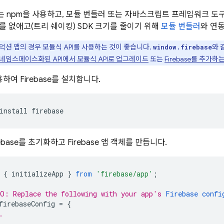
 npm을 사용하고, 모듈 번들러 또는 자바스크립트 프레임워크 도구가
를 없애고(트리 쉐이킹) SDK 크기를 줄이기 위해
모듈 번들러
와 연
덕션 앱의 경우 모듈식 API를 사용하는 것이 좋습니다.
와 
window.firebase
네임스페이스화된 API에서 모듈식 API로 업그레이드
또는
Firebase를 추가하
하여 Firebase를 설치합니다.
install firebase
ebase를 초기화하고 Firebase 앱 객체를 만듭니다.
{
initializeApp
}
from
'firebase/app'
;
O: Replace the following with your app's 
Firebase confi
firebaseConfig
=
{
.