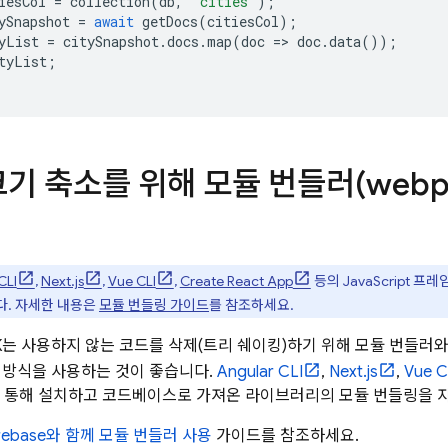
iesCol
=
collection
(
db
,
'cities'
);
ySnapshot
=
await
getDocs
(
citiesCol
);
yList
=
citySnapshot
.
docs
.
map
(
doc
=>
doc
.
data
());
tyList
;
 크기 축소를 위해 모듈 번들러(webp
CLI
,
Next.js
,
Vue CLI
,
Create React App
등의 JavaScript 프
다. 자세한 내용은
모듈 번들링 가이드
를 참조하세요.
 SDK는 사용하지 않는 코드를 삭제(트리 쉐이킹)하기 위해 모듈 번들
 방식을 사용하는 것이 좋습니다.
Angular CLI
,
Next.js
,
Vue C
을 통해 설치하고 코드베이스로 가져온 라이브러리의 모듈 번들링을 
irebase와 함께 모듈 번들러 사용
가이드를 참조하세요.