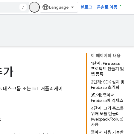
/
블로그
콘솔로 이동
이 페이지의 내용
1단계: Firebase
 추가
프로젝트 만들기 및
앱 등록
2단계: SDK 설치 및
Firebase 초기화
s 데스크톱 또는 IoT 애플리케이
3단계: 앱에서
Firebase에 액세스
4단계: 크기 축소를
위해 모듈 번들러
록
(webpack/Rollup)
사용
웹에서 사용 가능한