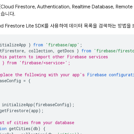
(
Cloud Firestore
,
Authentication
,
Realtime Database
,
Remote 
있습니다.
d Firestore
Lite SDK를 사용하여 데이터 목록을 검색하는 방법을
itializeApp
}
from
'firebase/app'
;
tFirestore
,
collection
,
getDocs
}
from
'firebase/firest
his pattern to import other Firebase services
 } from 'firebase/<service>';
place the following with your app's 
Firebase configurat
aseConfig
=
{
initializeApp
(
firebaseConfig
);
getFirestore
(
app
);
st of cities from your database
ion
getCities
(
db
)
{