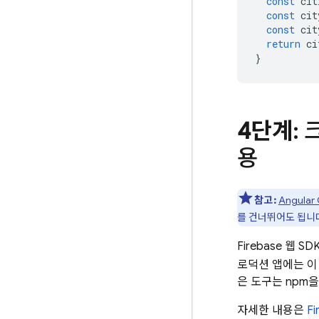
const
cit
const
cit
const
cit
return
ci
}
4단계
:
용
참고:
Angular 
를 건너뛰어도 됩니
Firebase 웹
로덕션 앱에는 이
은 도구는 npm
자세한 내용은
F