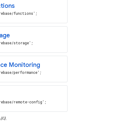
tions
rebase/functions';
age
rebase/storage';
ce Monitoring
rebase/performance';
rebase/remote-config';
니다.