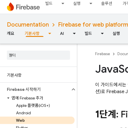
빌드
실행
솔루션
가
Documentation
Firebase for web platfor
개요
기본사항
AI
빌드
실행
Firebase
Docum
Java
S
기본사항
이 가이드에서는 웹
Firebase 시작하기
션)로
Firebase
J
앱에 Firebase 추가
Apple 플랫폼(i
OS+)
1단계
: 
Android
Web
Flutter