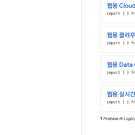
웹용 Cloud 
import { } fr
웹용 클라우
import { } fr
웹용 Data 
import { } fr
웹용 실시
import { } fr
1
Firebase AI Logic