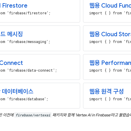
Firestore
웹용 Cloud Func
om 'firebase/firestore';
import { } from 'fi
드 메시징
웹용 Cloud Stor
om 'firebase/messaging';
import { } from 'fi
Connect
웹용 Performan
om 'firebase/data-connect';
import { } from 'fi
간 데이터베이스
웹용 원격 구성
om 'firebase/database';
import { } from 'fi
은 이전에
firebase/vertexai
패키지와 함께 '
Vertex AI in Firebase
'라고 불렸습