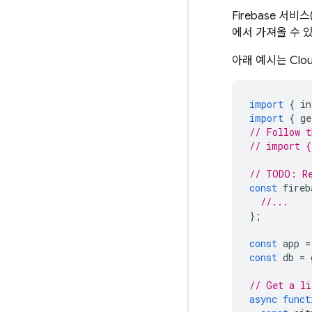
Firebase 서비스
에서 가져올 수 
아래 예시는
Clou
import
{
in
import
{
ge
// Follow t
// import {
// TODO: Re
const
fireb
//...
};
const
app
=
const
db
=
// Get a li
async
funct