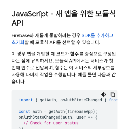
Java
Script - 새 앱을 위한 모듈식
API
Firebase와 새롭게 통합하려는 경우
SDK를 추가하고
초기화
할 때 모듈식 API를 선택할 수 있습니다.
이 경우 앱을 개발할 때 코드가
함수
를 중심으로 구성된
다는 점에 유의하세요. 모듈식 API에서는 서비스가 첫
번째 인수로 전달되며, 함수는 이 서비스의 세부정보를
사용해 나머지 작업을 수행합니다. 예를 들면 다음과 같
습니다.
import
{
getAuth
,
onAuthStateChanged
}
from
"fi
const
auth
=
getAuth
(
firebaseApp
);
onAuthStateChanged
(
auth
,
user
=
>
{
// Check for user status
});