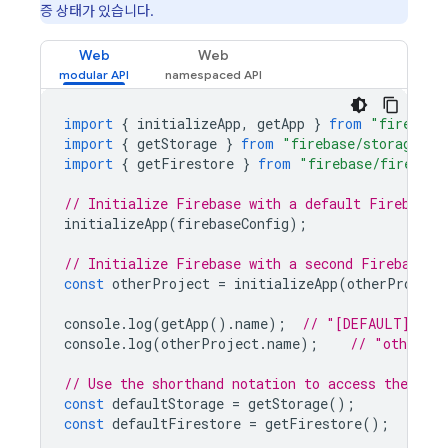
증 상태가 있습니다.
Web
Web
import
{
initializeApp
,
getApp
}
from
"firebase
import
{
getStorage
}
from
"firebase/storage"
;
import
{
getFirestore
}
from
"firebase/firestor
// Initialize Firebase with a default Firebase 
initializeApp
(
firebaseConfig
);
// Initialize Firebase with a second Firebase p
const
otherProject
=
initializeApp
(
otherProject
console
.
log
(
getApp
().
name
);
// "[DEFAULT]"
console
.
log
(
otherProject
.
name
);
// "otherPr
// Use the shorthand notation to access the def
const
defaultStorage
=
getStorage
();
const
defaultFirestore
=
getFirestore
();