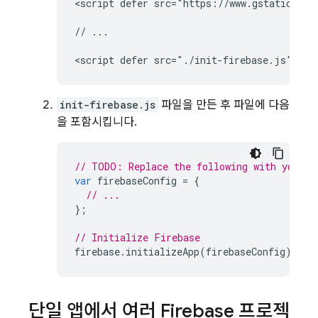
<script defer src="https://www.gstatic.com
// ...

init-firebase.js
파일을 만든 후 파일에 다음
을 포함시킵니다.
// TODO: Replace the following with your a
var
firebaseConfig
=
{
// ...
};
// Initialize Firebase
firebase
.
initializeApp
(
firebaseConfig
);
단일 앱에서 여러 Firebase 프로젝