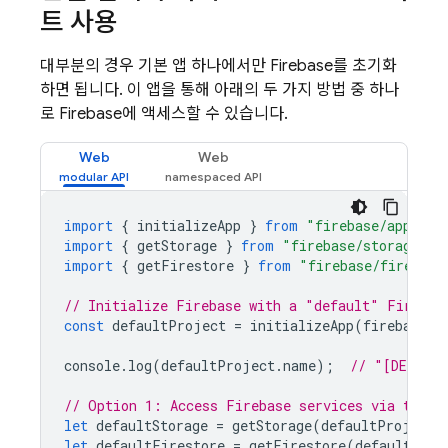
트 사용
대부분의 경우 기본 앱 하나에서만 Firebase를 초기화
하면 됩니다. 이 앱을 통해 아래의 두 가지 방법 중 하나
로 Firebase에 액세스할 수 있습니다.
Web
Web
import
{
initializeApp
}
from
"firebase/app"
;
import
{
getStorage
}
from
"firebase/storage"
;
import
{
getFirestore
}
from
"firebase/firestor
// Initialize Firebase with a "default" Firebas
const
defaultProject
=
initializeApp
(
firebaseCo
console
.
log
(
defaultProject
.
name
);
// "[DEFAUL
// Option 1: Access Firebase services via the d
let
defaultStorage
=
getStorage
(
defaultProject
)
let
defaultFirestore
=
getFirestore
(
defaultProj