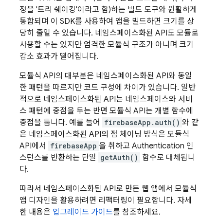
정을 '트리 쉐이킹'이라고 함)하는 빌드 도구와 원활하게
통합되며 이 SDK를 사용하여 앱을 빌드하면 크기를 상
당히 줄일 수 있습니다. 네임스페이스화된 API도 모듈로
사용할 수는 있지만 엄격한 모듈식 구조가 아니며 크기
감소 효과가 떨어집니다.
모듈식 API의 대부분은 네임스페이스화된 API와 동일
한 패턴을 따르지만 코드 구성에 차이가 있습니다. 일반
적으로 네임스페이스화된 API는 네임스페이스와 서비
스 패턴에 중점을 두는 반면 모듈식 API는 개별 함수에
중점을 둡니다. 예를 들어
firebaseApp.auth()
와 같
은 네임스페이스화된 API의 점 체이닝 방식은 모듈식
API에서
firebaseApp
을 취하고
Authentication
인
스턴스를 반환하는 단일
getAuth()
함수로 대체됩니
다.
따라서 네임스페이스화된 API로 만든 웹 앱에서 모듈식
앱 디자인을 활용하려면 리팩터링이 필요합니다. 자세
한 내용은
업그레이드 가이드
를 참조하세요.