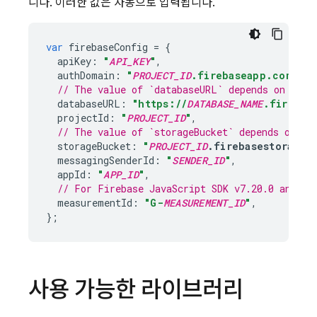
니다. 이러한 값은 자동으로 입력됩니다.
var
firebaseConfig
=
{
apiKey
:
"
API_KEY
"
,
authDomain
:
"
PROJECT_ID
.firebaseapp.com"
,
// The value of `databaseURL` depends on the 
databaseURL
:
"https://
DATABASE_NAME
.firebas
projectId
:
"
PROJECT_ID
"
,
// The value of `storageBucket` depends on wh
storageBucket
:
"
PROJECT_ID
.firebasestorage.
messagingSenderId
:
"
SENDER_ID
"
,
appId
:
"
APP_ID
"
,
// For 
Firebase
JavaScript
 SDK v7.20.0 and la
measurementId
:
"G-
MEASUREMENT_ID
"
,
};
사용 가능한 라이브러리