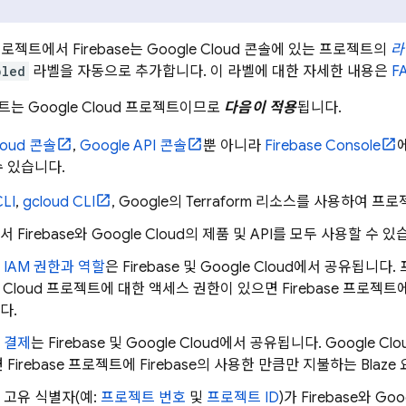
 프로젝트에서 Firebase는
Google Cloud
콘솔에 있는 프로젝트의
라
bled
라벨을 자동으로 추가합니다. 이 라벨에 대한 자세한 내용은
F
젝트는
Google Cloud
프로젝트이므로
다음이 적용
됩니다.
loud
콘솔
,
Google API 콘솔
뿐 아니라
Firebase
Console
 있습니다.
LI
,
gcloud CLI
, Google의 Terraform 리소스를 사용하여 
 Firebase와
Google Cloud
의 제품 및 API를 모두 사용할 수 있
의
IAM 권한과 역할
은 Firebase 및
Google Cloud
에서 공유됩니다. 
 Cloud
프로젝트에 대한 액세스 권한이 있으면 Firebase 프로젝트
다.
의
결제
는 Firebase 및
Google Cloud
에서 공유됩니다.
Google Clo
Firebase 프로젝트에 Firebase의 사용한 만큼만 지불하는 Blaz
고유 식별자(예:
프로젝트 번호
및
프로젝트 ID
)가 Firebase와
Goo