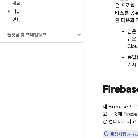
개요
은
프로젝트
역할
비스를 공
권한
면 다음과 
같은 
플랫폼 및 프레임워크
앱은
Clou
동일한
기서 
Fireb
새 Firebase
고 나중에 Fire
상 컨테이너라고 
핵심사항:
Fir