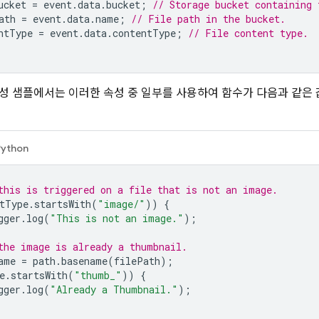
ucket
=
event
.
data
.
bucket
;
// Storage bucket containing 
ath
=
event
.
data
.
name
;
// File path in the bucket.
ntType
=
event
.
data
.
contentType
;
// File content type.
성 샘플에서는 이러한 속성 중 일부를 사용하여 함수가 다음과 같은
Python
this is triggered on a file that is not an image.
tType
.
startsWith
(
"image/"
))
{
gger
.
log
(
"This is not an image."
);
the image is already a thumbnail.
ame
=
path
.
basename
(
filePath
);
e
.
startsWith
(
"thumb_"
))
{
gger
.
log
(
"Already a Thumbnail."
);