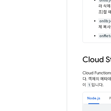
onObj
라 삭제
조)할 
onObj
체 복사
onMet
Cloud S
Cloud Function
다. 객체의 메타
이
1
입니다.
Node.js