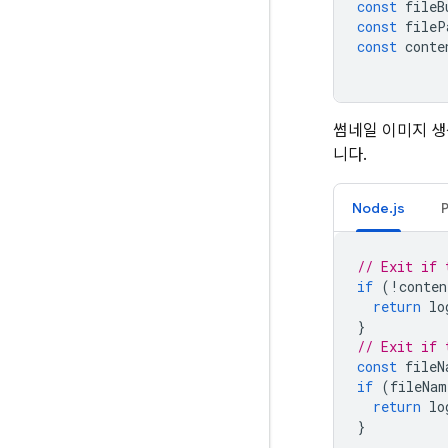
const
fileB
const
fileP
const
conte
썸네일 이미지 생
니다.
Node.js
// Exit if 
if
(
!
conten
return
lo
}
// Exit if 
const
fileN
if
(
fileNam
return
lo
}