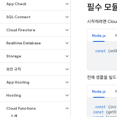
App Check
필수 모
SQL Connect
시작하려면
Clou
Cloud Firestore
Node.js
Realtime Database
const
{
onO
Storage
보안 규칙
전체 샘플을 빌
App Hosting
Node.js
Hosting
const
{
ini
Cloud Functions
const
{
getS
소개