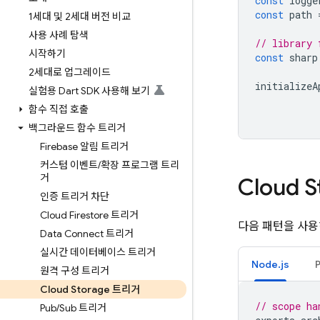
const
logge
const
path
1세대 및 2세대 버전 비교
사용 사례 탐색
// library 
시작하기
const
sharp
2세대로 업그레이드
initializeA
실험용 Dart SDK 사용해 보기
함수 직접 호출
백그라운드 함수 트리거
Firebase 알림 트리거
커스텀 이벤트
/
확장 프로그램 트리
거
Cloud S
인증 트리거 차단
Cloud Firestore 트리거
다음 패턴을 사용
Data Connect 트리거
실시간 데이터베이스 트리거
Node.js
원격 구성 트리거
Cloud Storage 트리거
// scope ha
Pub
/
Sub 트리거