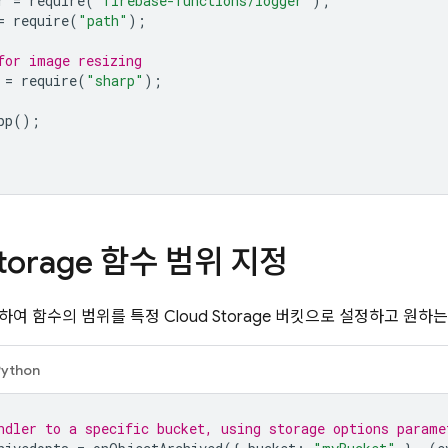
r
=
require
(
"firebase-functions/logger"
);
=
require
(
"path"
);
for image resizing
=
require
(
"sharp"
);
pp
();
torage
함수 범위 지정
하여 함수의 범위를 특정
Cloud Storage
버킷으로 설정하고 원하는
Python
ndler to a specific bucket, using storage options parame