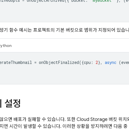
hivedopts
=
onObjectArchived
({
bucket
:
"myBucket"
},
(
e
성기 함수 예시는 프로젝트의 기본 버킷으로 범위가 지정되어 있습니
Python
erateThumbnail
=
onObjectFinalized
({
cpu
:
2
},
async
(
eve
치 설정
않으면 배포가 실패할 수 있습니다. 또한
Cloud Storage
버킷 위치와
지연 시간이 발생할 수 있습니다. 이러한 상황을 방지하려면 다음 중 