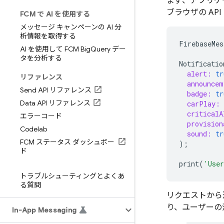
まず、アプリケ
ブラウザの AP
FCM で AI を使用する
メッセージ キャンペーンの AI 分
析情報を取得する
FirebaseMes
AI を使用して FCM Big
Query デー
タを分析する
Notificatio
alert:
tr
リファレンス
announcem
Send API リファレンス
badge:
tr
Data API リファレンス
carPlay:
criticalA
エラーコード
provision
Codelab
sound:
tr
FCM ステータス ダッシュボー
);
ド
print
(
'User
トラブルシューティングとよくあ
る質問
リクエストから
り、ユーザーの
In-App Messaging