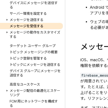
デバイスにメッセージを送信す
る
Andro
アプリを
サーバー環境を設定する
メッセージを送信する
ウェブの
メッセージを受信する
る必要が
メッセージの動作をカスタマイズ
する
メッセ
ターゲット ユーザー グループ
トピック メッセージングの概要
トピック登録を管理する
iOS、macO
トピックにメッセージを送信する
権限を依頼する
デバイス グループにメッセージを
送信する
firebase_mes
が用意されてい
高度なユースケース
す。たとえば、
メッセージ配信の最適化とスケー
上げることをリ
リング
す。リファレン
FCM 用にネットワークを構成す
る