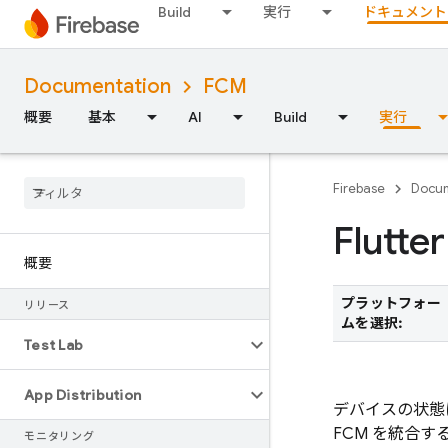
Build
実行
ドキュメント
Documentation
FCM
概要
基本
AI
Build
実行
Firebase
Docum
Flu
概要
プラットフォー
リリース
ムを選択:
Test Lab
App Distribution
デバイスの状態
FCM を統合
モニタリング