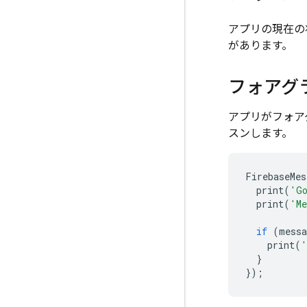
アプリの現在の
があります。
フォアグ
アプリがフォア
スンします。
FirebaseMes
print
(
'Go
print
(
'Me
if
(
messa
print
(
'
}
});