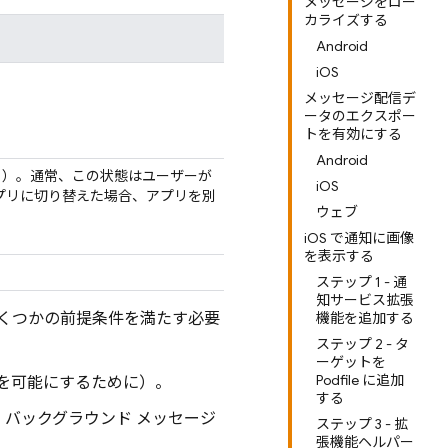
メッセージをロー
カライズする
Android
iOS
メッセージ配信デ
ータのエクスポー
トを有効にする
Android
る）。通常、この状態はユーザーが
iOS
プリに切り替えた場合、アプリを別
ウェブ
iOS で通知に画像
を表示する
ステップ 1 - 通
知サービス拡張
いくつかの前提条件を満たす必要
機能を追加する
ステップ 2 - タ
ーゲットを
Podfile に追加
録を可能にするために）。
する
、バックグラウンド メッセージ
ステップ 3 - 拡
張機能ヘルパー