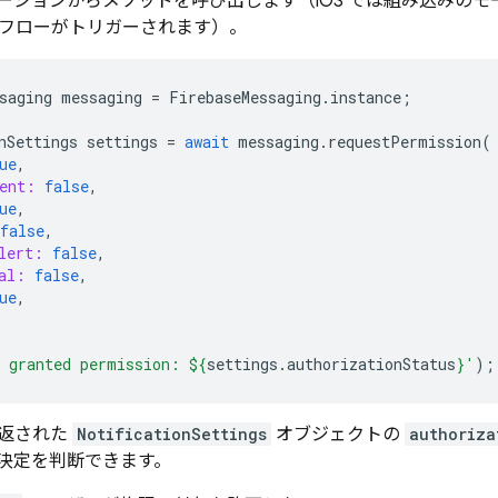
ーションからメソッドを呼び出します（iOS では組み込みの
I フローがトリガーされます）。
saging
messaging
=
FirebaseMessaging
.
instance
;
nSettings
settings
=
await
messaging
.
requestPermission
(
ue
,
ent:
false
,
ue
,
false
,
lert:
false
,
al:
false
,
ue
,
 granted permission: 
${
settings
.
authorizationStatus
}
'
);
返された
NotificationSettings
オブジェクトの
authoriza
決定を判断できます。