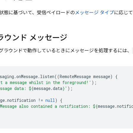
状態に基づいて、受信ペイロードの
メッセージ タイプ
に応じて
ラウンド メッセージ
グラウンドで動作しているときにメッセージを処理するには、
saging
.
onMessage
.
listen
((
RemoteMessage
message
)
{
t a message whilst in the foreground!'
);
ssage data: 
${
message
.
data
}
'
);
ge
.
notification
!=
null
)
{
Message also contained a notification: 
${
message
.
notifi