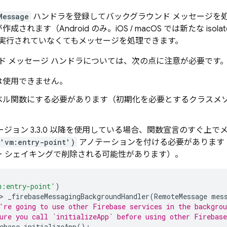
Message
ハンドラを登録してバックグラウンド メッセージを
e が作成されます（Android のみ。iOS / macOS では新たな i
実行されていなくてもメッセージを処理できます。
ド メッセージ ハンドラについては、次の点に注意が必要です
は使用できません。
ベル関数にする必要があります（初期化を必要とするクラスメ
er バージョン 3.3.0 以降を使用している場合、関数宣言のすぐ上
'vm:entry-point')
アノテーションを付ける必要があります
ー シェイキングで削除される可能性があります）。
m:entry-point'
)
>
_firebaseMessagingBackgroundHandler
(
RemoteMessage
mes
're going to use other Firebase services in the backgro
ure you call `initializeApp` before using other Firebase
ebase
.
initializeApp
();