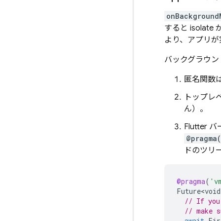
onBackground
すると isolat
より、アプリが
バックグラウン
匿名関数
トップレ
ん）。
Flutt
@pragma(
ドのツリ
@pragma
(
'v
Future<void
// If you
// make s
await
Fir