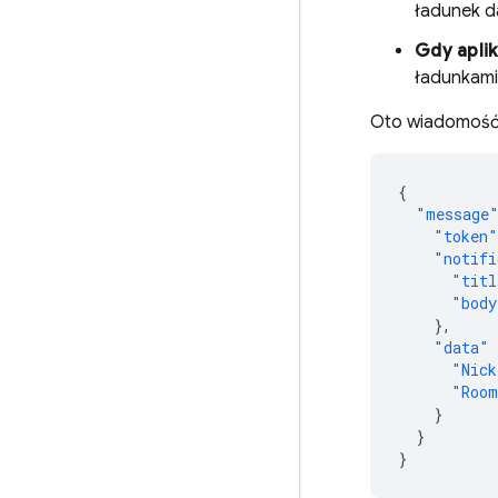
ładunek d
Gdy aplik
ładunkami
Oto wiadomość 
{
"message
"token"
"notifi
"titl
"body
},
"data"
"Nick
"Roo
}
}
}