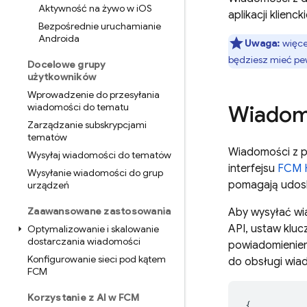
Aktywność na żywo w i
OS
aplikacji kliencki
Bezpośrednie uruchamianie
Androida
Uwaga:
więcej
będziesz mieć pe
Docelowe grupy
użytkowników
Wprowadzenie do przesyłania
wiadomości do tematu
Wiadom
Zarządzanie subskrypcjami
tematów
Wiadomości z p
Wysyłaj wiadomości do tematów
interfejsu
FCM H
Wysyłanie wiadomości do grup
pomagają udosk
urządzeń
Zaawansowane zastosowania
Aby wysyłać w
API, ustaw kluc
Optymalizowanie i skalowanie
dostarczania wiadomości
powiadomieniem
Konfigurowanie sieci pod kątem
do obsługi wia
FCM
Korzystanie z AI w FCM
{