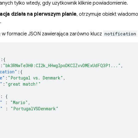
anych tylko wtedy, gdy użytkownik kliknie powiadomienie.
acja działa na pierwszym planie
, otrzymuje obiekt wiadom
.
w formacie JSON zawierająca zarówno klucz
notification
"
:{
:
"bk3RNwTe3H0:CI2k_HHwgIpoDKCIZvvDMExUdFQ3P1..."
,
cation"
:{
e"
:
"Portugal vs. Denmark"
,
"
:
"great match!"
:
{
"
:
"Mario"
,
m"
:
"PortugalVSDenmark"