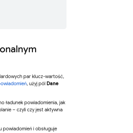
jonalnym
dardowych par klucz-wartość,
powiadomień
, użyj pól
Dane
no ładunek powiadomienia, jak
lanie – czyli czy jest aktywna
u powiadomień i obsługuje