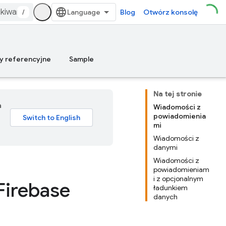
/
Blog
Otwórz konsolę
y referencyjne
Sample
Na tej stronie
a
Wiadomości z
powiadomienia
mi
Wiadomości z
danymi
Wiadomości z
powiadomieniam
i z opcjonalnym
Firebase
ładunkiem
danych