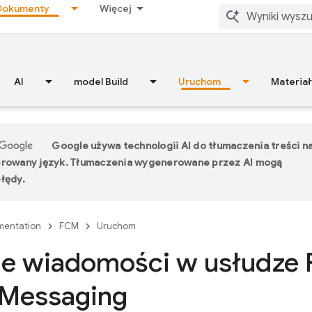
Dokumenty
Więcej
AI
model Build
Uruchom
Materiał
Google używa technologii AI do tłumaczenia treści n
erowany język. Tłumaczenia wygenerowane przez AI mogą
łędy.
entation
FCM
Uruchom
e wiadomości w usłudze 
 Messaging