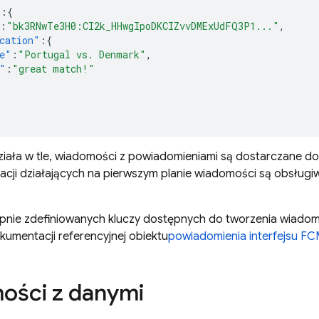
"
:{
:
"bk3RNwTe3H0:CI2k_HHwgIpoDKCIZvvDMExUdFQ3P1..."
,
cation"
:{
e"
:
"Portugal vs. Denmark"
,
"
:
"great match!"
działa w tle, wiadomości z powiadomieniami są dostarczane 
acji działających na pierwszym planie wiadomości są obsług
tępnie zdefiniowanych kluczy dostępnych do tworzenia wiado
kumentacji referencyjnej obiektu
powiadomienia interfejsu FC
ości z danymi