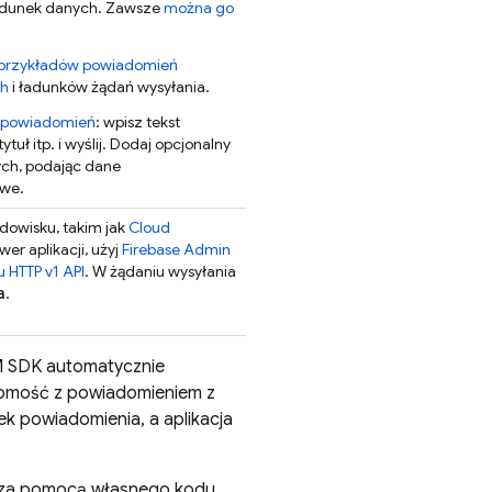
adunek danych. Zawsze
można go
przykładów powiadomień
ch
i ładunków żądań wysyłania.
a powiadomień
: wpisz tekst
tuł itp. i wyślij. Dodaj opcjonalny
ch, podając dane
owe.
owisku, takim jak
Cloud
wer aplikacji, użyj
Firebase
Admin
u HTTP v1 API
. W żądaniu wysyłania
a
.
M
SDK automatycznie
omość z powiadomieniem z
k powiadomienia, a aplikacja
 za pomocą własnego kodu