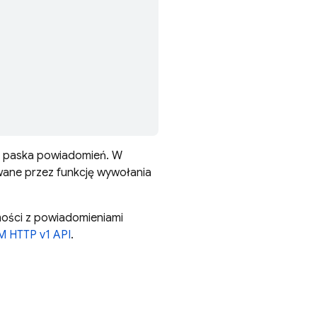
do paska powiadomień. W
iwane przez funkcję wywołania
mości z powiadomieniami
M HTTP v1 API
.