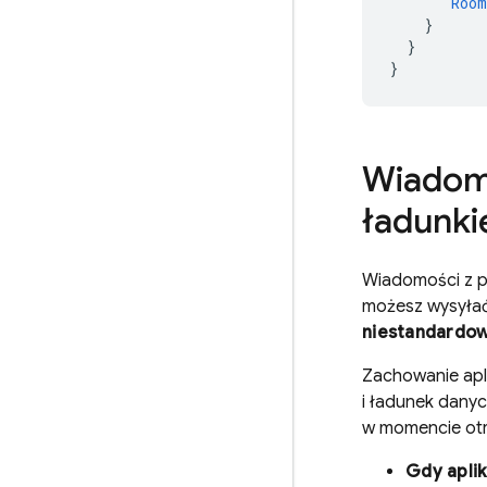
"Roo
}
}
}
Wiadomo
ładunk
Wiadomości z p
możesz wysyła
niestandardo
Zachowanie apl
i ładunek danych
w momencie otr
Gdy aplik