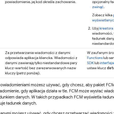
powiadomienie, jej kod określa zachowanie.
opcjonalny ł
zwinąć
.
Zobacz kilka
wyświetlany
Użyj
kreator
wiadomości, ty
ładunek dany
niestandard
Za przetwarzanie wiadomości z danymi
W zaufanym środ
odpowiada aplikacja kliencka. Wiadomości z
Functions
lub ser
danymi zawierają tylko niestandardowe pary
SDK
lub
interfejs
dat
klucz-wartość bez zarezerwowanych nazw
ustaw klucz
kluczy (patrz poniżej).
owiadomieniami możesz używać, gdy chcesz, aby pakiet
FC
adomienie, gdy aplikacja działa w tle.
FCM
może wysłać wiad
dunkiem danych. W takich przypadkach
FCM
wyświetla ładune
uje ładunek danych.
danymi możesz używać, gdy chcesz przetwarzać wiadomości