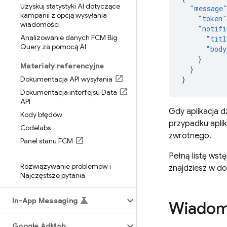
Uzyskuj statystyki AI dotyczące
"message
kampanii z opcją wysyłania
"token"
wiadomości
"notifi
Analizowanie danych FCM Big
"titl
Query za pomocą AI
"body
}
Materiały referencyjne
}
Dokumentacja API wysyłania
}
Dokumentacja interfejsu Data
API
Gdy aplikacja 
Kody błędów
przypadku aplik
Codelabs
zwrotnego.
Panel stanu FCM
Pełną listę ws
Rozwiązywanie problemów i
znajdziesz w do
Najczęstsze pytania
In-App Messaging
Wiadom
Google Ad
Mob