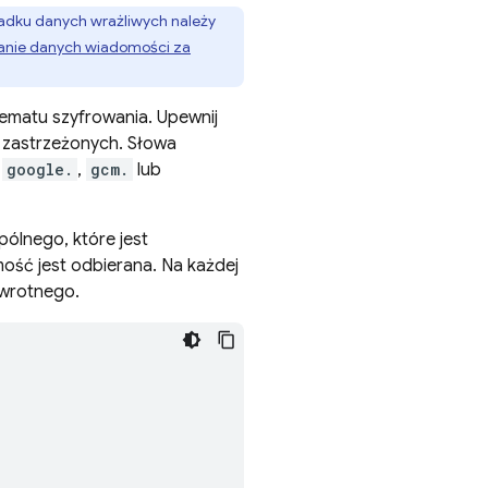
ypadku danych wrażliwych należy
anie danych wiadomości za
matu szyfrowania. Upewnij
 zastrzeżonych. Słowa
d
google.
,
gcm.
lub
ólnego, które jest
ość jest odbierana. Na każdej
zwrotnego.