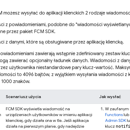
M
możesz wysyłać do aplikacji klienckich 2 rodzaje wiadomośc
i z powiadomieniami, podobne do "wiadomości wyświetlanyc
ne przez pakiet
FCM
SDK.
 z danymi, które są obsługiwane przez aplikację kliencką.
owiadomieniami zawierają wstępnie zdefiniowany zestaw klu
mogą zawierać opcjonalny ładunek danych. Wiadomości z danym
rzez użytkownika niestandardowe pary klucz-wartość. Maks
omości to 4096 bajtów, z wyjątkiem wysyłania wiadomości z 
t 1000 znaków.
Scenariusz użycia
Jak wysłać
FCM
SDK wyświetla wiadomość na
W zaufanym ś
m
urządzeniach użytkowników w imieniu aplikacji
Functions
lub 
klienckiej, gdy działa ona w tle. Jeśli aplikacja
Admin SDK
l
notif
działa na pierwszym planie, gdy nadejdzie
klucz