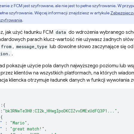
enie z FCM jest szyfrowane, ale nie jest to pełne szyfrowanie. W prz
łne szyfrowanie. Więcej informacji znajdziesz w artykule
Zabezpiecz
szyfrowania
.
sz, jak użyć ładunku FCM
data
do wdrożenia wybranego sche
tandardowych parach klucz-wartość nie używasz żadnych słów
from
,
message_type
lub dowolne słowo zaczynające się o
tion.
.
ład pokazuje użycie pola danych najwyższego poziomu lub wsp
przez klientów na wszystkich platformach, na których wiadom
kacja kliencka otrzymuje ładunek danych w funkcji wywołania 
"
:{
:
"bk3RNwTe3H0:CI2k_HHwgIpoDKCIZvvDMExUdFQ3P1..."
,
:{
"
:
"Mario"
,
"
:
"great match!"
,