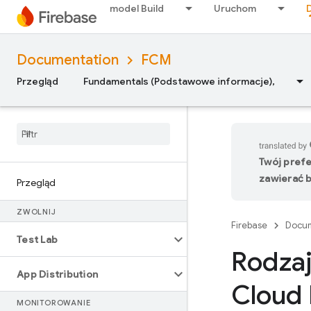
model Build
Uruchom
Documentation
FCM
Przegląd
Fundamentals (Podstawowe informacje),
Twój pref
zawierać b
Przegląd
ZWOLNIJ
Firebase
Docum
Test Lab
Rodzaj
App Distribution
Cloud
MONITOROWANIE