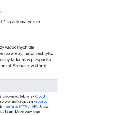
i:
h", są automatycznie
czy widocznych dla
i zawierają natomiast tylko
ymalny ładunek w przypadku
konsoli
Firebase
, w której
rodowisku, takim jak
Cloud
serwer aplikacji, użyj
Firebase
ub
interfejsu HTTP v1 API
. Ustaw
ication
. Może zawierać