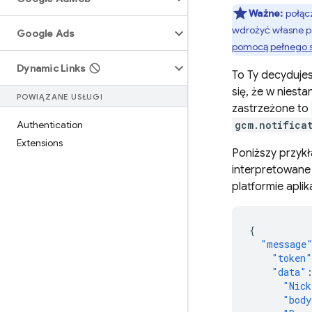
Ważne:
połącz
wdrożyć własne pe
Google Ads
pomocą pełnego 
Dynamic Links
To Ty decyduje
się, że w nies
POWIĄZANE USŁUGI
zastrzeżone to
Authentication
gcm.notifica
Extensions
Poniższy przyk
interpretowane 
platformie apli
{
"message
"token"
"data"
"Nick
"body