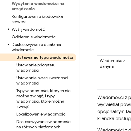
Wysyłanie wiadomości na
urządzenia
Konfigurowanie środowiska
serwera
Wyślij wiadomość
Odbieranie wiadomości
Dostosowywanie działania
wiadomości
Ustawianie typu wiadomości
Wiadomość z
Ustawianie priorytetu
danymi
wiadomości
Ustawianie okresu ważności
wiadomości
Typy wiadomości
,
których nie
można zwinąć
,
i typy
Wiadomości z p
wiadomości
,
które można
wyświetlał powi
zwinąć
opcjonalnym ła
Lokalizowanie wiadomości
kliencka obsług
Dostosowywanie wiadomości
na różnych platformach
Wiadomości z 