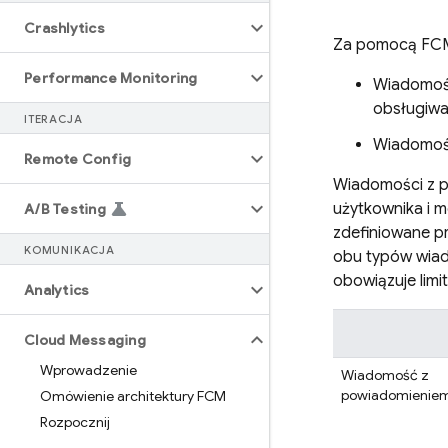
Crashlytics
Za pomocą
FC
Performance Monitoring
Wiadomośc
obsługiwa
ITERACJA
Wiadomości
Remote Config
Wiadomości z p
użytkownika i 
A
/
B Testing
zdefiniowane p
KOMUNIKACJA
obu typów wiad
obowiązuje limi
Analytics
Cloud Messaging
Wprowadzenie
Wiadomość z
powiadomienie
Omówienie architektury FCM
Rozpocznij