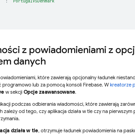
m"
:
"PortugalVSDenmark"
ści z powiadomieniami z opc
iem danych
owiadomieniami, które zawierają opcjonalny ładunek niestan
ć programowo lub za pomocą konsoli
Firebase
. W
kreatorze 
we
w sekcji
Opcje zaawansowane
.
ikacji podczas odbierania wiadomości, które zawierają zarów
 zależy od tego, czy aplikacja działa w tle czy na pierwszym p
zymania.
acja działa w tle
, otrzymuje ładunek powiadomienia na pask