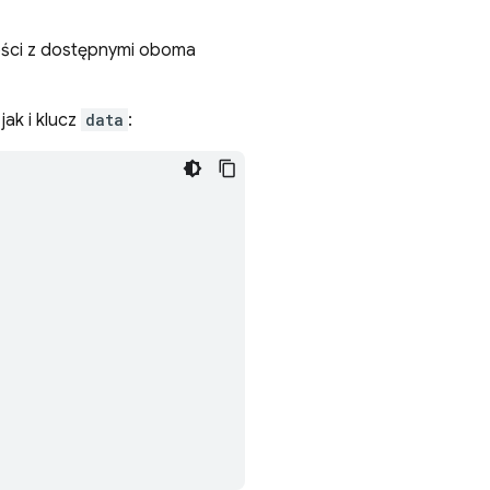
ości z dostępnymi oboma
jak i klucz
data
: