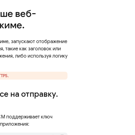
аше веб-
ежиме
.
жиме, запускают отображение
, такие как заголовок или
жения, либо используя логику
TPS.
се на отправку
.
CM
поддерживает ключ
-приложения: