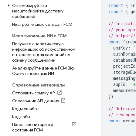
import
{
in
Оптимизируйте и
масштабируйте доставку
import
{
ge
сообщений
// Initiali
Настройте свою сеть для FCM
// your app
// https://
Использование ИИ с FCM
const
fireb
Получите аналитическую
apiKey
:
'
информацию об искусственном
authDomai
интеллекте для кампаний по
databaseU
обмену сообщениями
projectId
Анализируйте данные FCM Big
storageBu
Query с помощью ИИ
messaging
appId
:
'a
Справочные материалы
measureme
Отправить ссылку API
});
Справочник API данных
// Retrieve
Коды ошибок
// messages
Кодлабы
const
messa
Панель мониторинга
состояния FCM