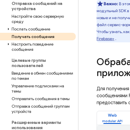
Отправка сообщений на
Важно:
В это
устройства
модульный SDK в 
Настройте свою серверную
новые и не полу
среду
файл сервис-вор
Послать сообщение
Чтобы узнать, ка
Получать сообщения
Firebase»
.
Настроить поведение
сообщения
Обраба
Целевые группы
пользователей
прилож
Введение в обмен сообщениями
по темам
Управление подписками на
Для получения
темы
сообщениями F
Отправлять сообщения в темы
предоставить 
Отправка сообщений группам
устройств
Web
Расширенные варианты
использования