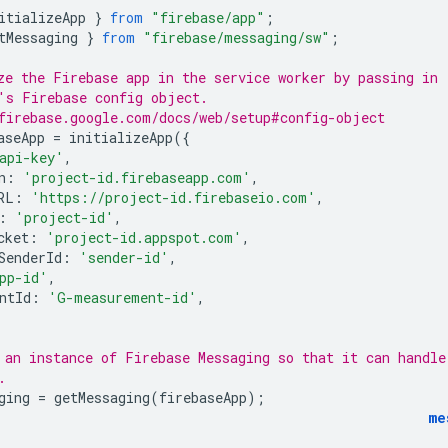
itializeApp
}
from
"firebase/app"
;
tMessaging
}
from
"firebase/messaging/sw"
;
ze the Firebase app in the service worker by passing in
's Firebase config object.
firebase.google.com/docs/web/setup#config-object
aseApp
=
initializeApp
({
api-key'
,
n
:
'project-id.firebaseapp.com'
,
RL
:
'https://project-id.firebaseio.com'
,
:
'project-id'
,
cket
:
'project-id.appspot.com'
,
SenderId
:
'sender-id'
,
pp-id'
,
ntId
:
'G-measurement-id'
,
 an instance of Firebase Messaging so that it can handle
.
ging
=
getMessaging
(
firebaseApp
);
me