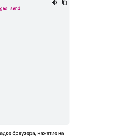
ges:send
ладке браузера, нажатие на