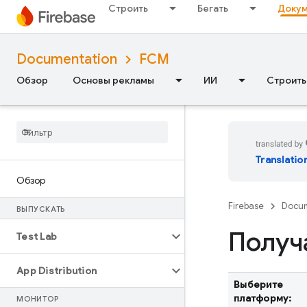
Строить
Бегать
Докум
Documentation
FCM
Обзор
Основы рекламы
ИИ
Строить
Translatio
Обзор
Firebase
Docum
ВЫПУСКАТЬ
Получ
Test Lab
App Distribution
Выберите
платформу:
МОНИТОР