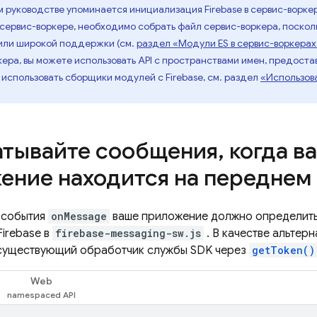
м руководстве упоминается инициализация Firebase в сервис-ворке
сервис-воркере, необходимо собрать файл сервис-воркера, поскол
чили широкой поддержки (см.
раздел «Модули ES в сервис-воркерах
кера, вы можете использовать API с пространствами имен, предост
к использовать сборщики модулей с Firebase, см. раздел
«Использов
тывайте сообщения
,
когда в
ение находится на переднем
 события
onMessage
ваше приложение должно определить
irebase в
firebase-messaging-sw.js
. В качестве альтер
существующий обработчик службы SDK через
getToken()
Web