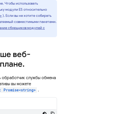
ре. Чтобы использовать
ьку модули ES относительно
»
). Если вы не хотите собирать
авляемый совместимыми пакетами.
ание сборщиков модулей с
аше веб-
 плане
.
 обработчик службы обмена
нативы вы можете
: Promise<string>
.