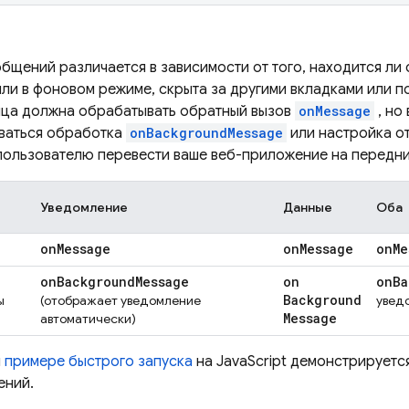
бщений различается в зависимости от того, находится ли
или в фоновом режиме, скрыта за другими вкладками или п
ица должна обрабатывать обратный вызов
onMessage
, но
ваться обработка
onBackgroundMessage
или настройка о
ользователю перевести ваше веб-приложение на передни
Уведомление
Данные
Оба
on
Message
on
Message
on
Me
on
Background
Message
on
on
Ba
Background
ы
(отображает уведомление
увед
Message
автоматически)
м
примере быстрого запуска
на JavaScript демонстрируетс
ений.