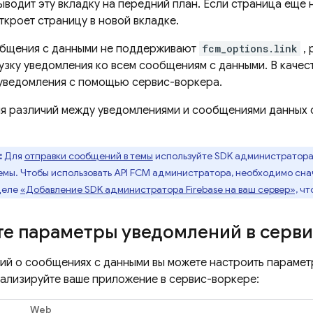
водит эту вкладку на передний план. Если страница еще н
ткроет страницу в новой вкладке.
общения с данными не поддерживают
fcm_options.link
, 
узку уведомления ко всем сообщениям с данными. В качес
уведомления с помощью сервис-воркера.
я различий между уведомлениями и сообщениями данных 
:
Для
отправки сообщений в темы
используйте SDK администратора
мы. Чтобы использовать API
FCM
администратора, необходимо снач
деле
«Добавление SDK администратора Firebase на ваш сервер»,
чт
те параметры уведомлений в серв
ий о сообщениях с данными вы можете настроить парамет
ализируйте ваше приложение в сервис-воркере:
Web