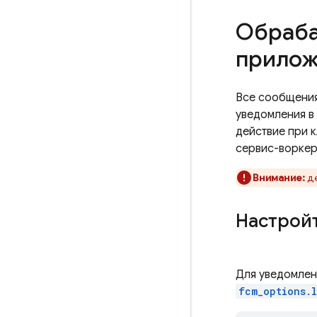
Обраба
прилож
Все сообщения
уведомления в 
действие при к
сервис-воркер
Внимание:
д
Настройт
Для уведомлен
fcm_options.