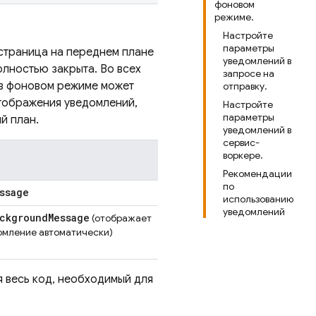
фоновом
режиме.
Настройте
параметры
 страница на переднем плане
уведомлений в
олностью закрыта. Во всех
запросе на
 в фоновом режиме может
отправку.
тображения уведомлений,
Настройте
параметры
й план.
уведомлений в
сервис-
воркере.
Рекомендации
по
ssage
использованию
уведомлений
ckground
Message
(отображает
омление автоматически)
я весь код, необходимый для