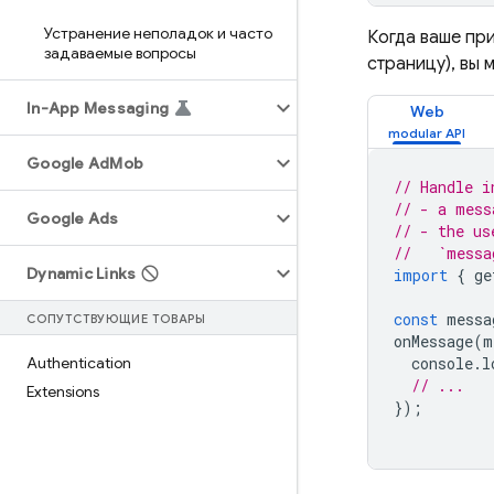
Устранение неполадок и часто
Когда ваше пр
задаваемые вопросы
страницу), вы
In-App Messaging
Web
Google Ad
Mob
// Handle i
// - a mess
Google Ads
// - the us
//   `messa
Dynamic Links
import
{
ge
const
messa
СОПУТСТВУЮЩИЕ ТОВАРЫ
onMessage
(
m
Authentication
console
.
l
// ...
Extensions
});