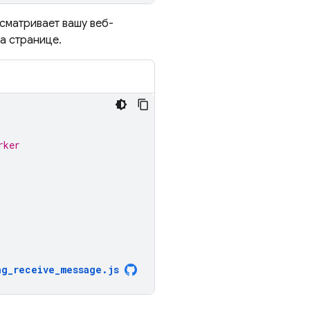
сматривает вашу веб-
а странице.
rker
ng_receive_message
.
js