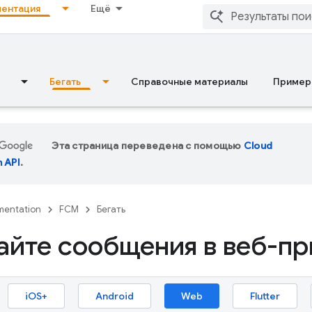
ентация
Ещё
Бегать
Справочные материалы
Пример
Эта страница переведена с помощью
Cloud
n API
.
entation
FCM
Бегать
айте сообщения в веб-п
iOS+
Android
Web
Flutter