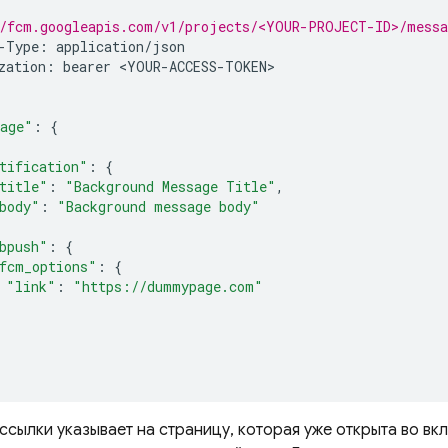
/fcm.googleapis.com/v1/projects/<YOUR-PROJECT-ID>/messa
-
Type
:
application
/
json
zation
:
bearer
<
YOUR
-
ACCESS
-
TOKEN
>

age"
:
{
tification"
:
{
title"
:
"Background Message Title"
,
body"
:
"Background message body"
bpush"
:
{
fcm_options"
:
{
"link"
:
"https://dummypage.com"
ссылки указывает на страницу, которая уже открыта во вк