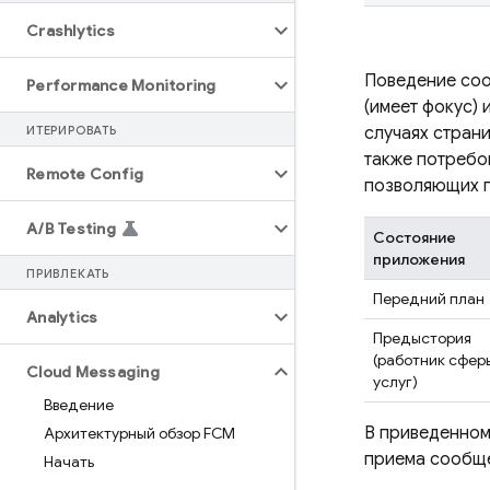
Crashlytics
Поведение соо
Performance Monitoring
(имеет фокус) 
ИТЕРИРОВАТЬ
случаях стран
также потребо
Remote Config
позволяющих п
A
/
B Testing
Состояние
приложения
ПРИВЛЕКАТЬ
Передний план
Analytics
Предыстория
(работник сфер
Cloud Messaging
услуг)
Введение
В приведенно
Архитектурный обзор FCM
приема сообщ
Начать