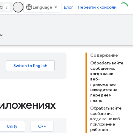
/
Блог
Перейти к консоли
ы
Содержание
Обрабатывайте
сообщения,
когда ваше
веб-
приложение
находится на
переднем
риложениях
плане.
Обрабатывайте
сообщения,
когда ваше веб-
приложение
Unity
C++
работает в