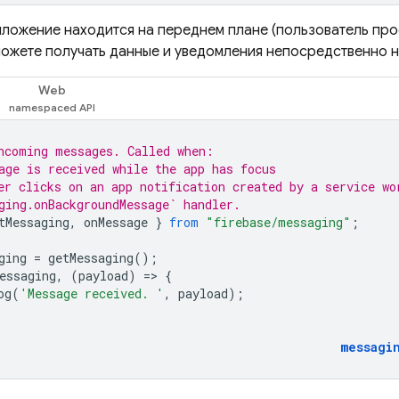
иложение находится на переднем плане (пользователь про
 можете получать данные и уведомления непосредственно н
Web
ncoming messages. Called when:
age is received while the app has focus
er clicks on an app notification created by a service wo
ging.onBackgroundMessage` handler.
tMessaging
,
onMessage
}
from
"firebase/messaging"
;
ging
=
getMessaging
();
essaging
,
(
payload
)
=
>
{
og
(
'Message received. '
,
payload
);
messagi