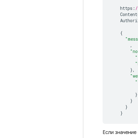
https
:
/
Content
Authori
{
"mess
,
"no
"
"
},
"we
"
}
}
}
}
Если значение 