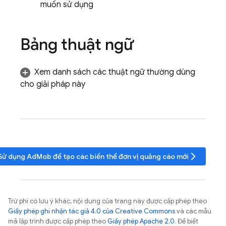
muốn sử dụng
Bảng thuật ngữ
Xem danh sách các thuật ngữ thường dùng
cho giải pháp này
arrow_forward_ios
 Sử dụng
AdMob
để tạo các biến thể đơn vị quảng cáo mới
Trừ phi có lưu ý khác, nội dung của trang này được cấp phép theo
Giấy phép ghi nhận tác giả 4.0 của Creative Commons
và các mẫu
mã lập trình được cấp phép theo
Giấy phép Apache 2.0
. Để biết