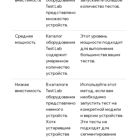
вместимость
оборудования
запускаете большое
Test Lab
количество тестов.
представлено
множество
устройств.
Средняя
Каталог
Этот уровень
мощность
оборудования
мощности подходит
Test Lab
для выполнения
содержит
большинства ваших
умеренное
тестов.
количество
устройств.
Низкая
В каталоге
Используйте этот
вместимость
Test Lab
метод, если вам
оборудования
необходимо
представлено
запустить тест на
немного
конкретной модели
устройств.
и версии устройства.
Хотя
Эти тесты не
устаревшие
подходят для
устройства
сегментирования