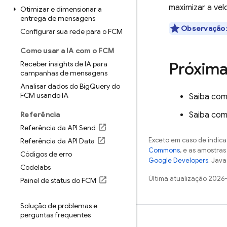
maximizar a ve
Otimizar e dimensionar a
entrega de mensagens
Observação
Configurar sua rede para o FCM
Como usar a IA com o FCM
Próxima
Receber insights de IA para
campanhas de mensagens
Analisar dados do Big
Query do
FCM usando IA
Saiba co
Referência
Saiba co
Referência da API Send
Exceto em caso de indica
Referência da API Data
Commons
, e as amostra
Códigos de erro
Google Developers
. Java
Codelabs
Última atualização 2026
Painel de status do FCM
Solução de problemas e
perguntas frequentes
Saiba mais