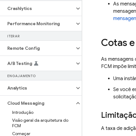
As mensag
Crashlytics
mensagens
mensagen
Performance Monitoring
ITERAR
Cotas e 
Remote Config
As mensagens d
A
/
B Testing
FCM
impõe limi
ENGAJAMENTO
Uma instâ
Analytics
Se você e
solicitaçã
Cloud Messaging
Introdução
Limitação
Visão geral da arquitetura do
FCM
A taxa de adiçã
Começar