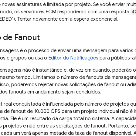
 novas assinaturas é limitada por projeto. Se você enviar muit
ríodo, os servidores
FCM
responderão com uma resposta
4
ED"). Tentar novamente com a espera exponencial.
o de Fanout
nsagens é o processo de enviar uma mensagem para vários d
os e grupos ou usa o
Editor do Notificações
para públicos-a
ensagens não é instantâneo e, de vez em quando, poderão o
esmo tempo. Limitamos o número de fanouts de mensagens 
isso, poderemos rejeitar novas solicitações de fanout ou adia
 dos fanouts em andamento sejam concluídos.
t real conquistada é influenciada pelo número de projetos q
a de fanout de 10.000 QPS para um projeto individual não é
tia. Ele é um resultado da carga total no sistema. A capacid
s projetos e não entre as solicitações de fanout. Portanto, se
cada um verá apenas metade da taxa de fanout disponível.