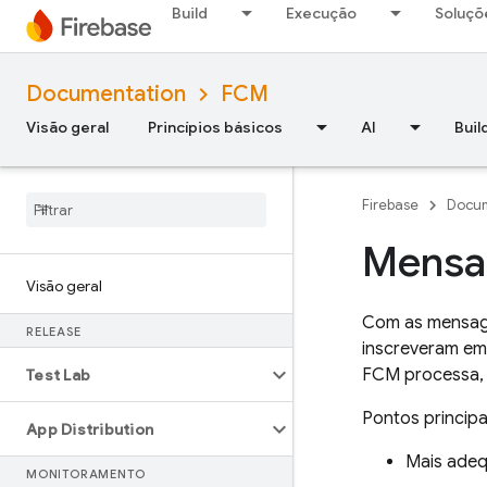
Build
Execução
Soluçõ
Documentation
FCM
Visão geral
Princípios básicos
AI
Buil
Firebase
Docum
Mensa
Visão geral
Com as mensag
RELEASE
inscreveram em
FCM
processa, 
Test Lab
Pontos princip
App Distribution
Mais adeq
MONITORAMENTO