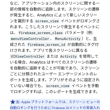
など、アプリケーション内のスクリーンに関する一
部の情報を自動的に追跡します。スクリーンの遷移
が発生すると、
Analytics
によって新しいスクリー
ンを識別する
screen_view
イベントがロギングさ
れます。こうしたスクリーンで発生するイベントに
は、
firebase_screen_class
パラメータ（例:
menuViewController
、
MenuActivity
）と、生
成された
firebase_screen_id
が自動的にタグ付
けされます。アプリで各スクリーンに異なる
UIViewController
または
Activity
を使用して
いる場合、
Analytics
はすべてのスクリーンの遷移
を自動的に追跡することが可能であり、スクリーン
ごとに分類されたユーザー エンゲージメントのレ
ポートを生成します。アプリがそのように設定され
ていない場合でも、
screen_view
イベントを手動
でロギングすれば、このレポートを生成できます。
注:
Apple プラットフォームでは、スクリーン ビューの
自動ロギングを行うために Firebase はメソッドの実装入れ