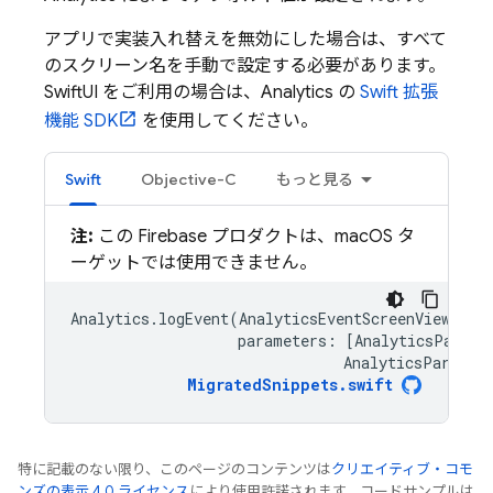
アプリで実装入れ替えを無効にした場合は、すべて
のスクリーン名を手動で設定する必要があります。
SwiftUI をご利用の場合は、
Analytics
の
Swift 拡張
機能 SDK
を使用してください。
Swift
Objective-C
もっと見る
注:
この Firebase プロダクトは、macOS タ
ーゲットでは使用できません。
Analytics
.
logEvent
(
AnalyticsEventScreenView
,
parameters
:
[
AnalyticsParame
AnalyticsParamet
MigratedSnippets
.
swift
特に記載のない限り、このページのコンテンツは
クリエイティブ・コモ
ンズの表示 4.0 ライセンス
により使用許諾されます。コードサンプルは