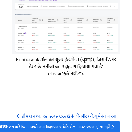
Firebase कंसोल का यूज़र इंटरफ़ेस (यूआई), जिसमें A/B
टेस्ट के नतीजों का उदाहरण दिखाया गया है"
class="स्क्रीनशॉट">
arrow_back_ios
तीसरा चरण
:
Remote Config
की पैरामीटर वैल्यू मैनेज करना
arrow_forward_ios
ं चरण
: तय करें कि आपको नया विज्ञापन फ़ॉर्मैट रोल आउट करना है या नहीं