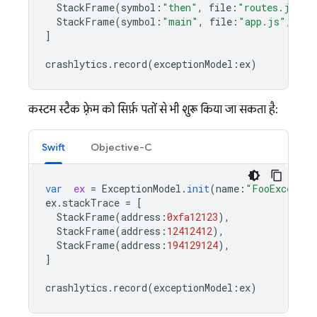
StackFrame
(
symbol
:
"then"
,
file
:
"routes.js"
,
StackFrame
(
symbol
:
"main"
,
file
:
"app.js"
,
lin
]
crashlytics
.
record
(
exceptionModel
:
ex
)
कस्टम स्टैक फ़्रेम को सिर्फ़ पतों से भी शुरू किया जा सकता है:
Swift
Objective-C
var
ex
=
ExceptionModel
.
init
(
name
:
"FooExceptio
ex
.
stackTrace
=
[
StackFrame
(
address
:
0xfa12123
),
StackFrame
(
address
:
12412412
),
StackFrame
(
address
:
194129124
),
]
crashlytics
.
record
(
exceptionModel
:
ex
)