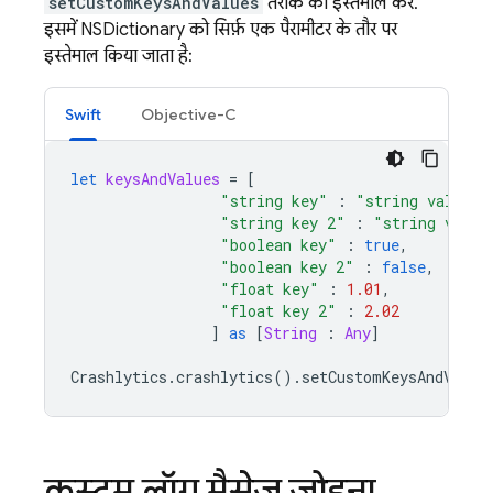
setCustomKeysAndValues
तरीके का इस्तेमाल करें.
इसमें NSDictionary को सिर्फ़ एक पैरामीटर के तौर पर
इस्तेमाल किया जाता है:
Swift
Objective-C
let
keysAndValues
=
[
"string key"
:
"string value"
,
"string key 2"
:
"string value
"boolean key"
:
true
,
"boolean key 2"
:
false
,
"float key"
:
1.01
,
"float key 2"
:
2.02
]
as
[
String
:
Any
]
Crashlytics
.
crashlytics
().
setCustomKeysAndValue
कस्टम लॉग मैसेज जोड़ना