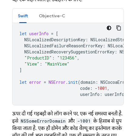
Swift
Objective-C
let
userInfo
=
[
NSLocalizedDescriptionKey
:
NSLocalizedString
(
NSLocalizedFailureReasonErrorKey
:
NSLocalized
NSLocalizedRecoverySuggestionErrorKey
:
NSLoca
"ProductID"
:
"123456"
,
"View"
:
"MainView"
]
let
error
=
NSError
.
init
(
domain
:
NSCocoaErrorDo
code
:
-
1001
,
userInfo
:
userInfo
)
ऊपर दी गई गड़बड़ी को लॉग करने पर, एक नई समस्या बनती है.
इसे
NSSomeErrorDomain
और
-1001
के हिसाब से ग्रुप
किया जाता है. एक ही डोमेन और कोड वैल्यू का इस्तेमाल करके
लॉग की गई अन्य गड़बड़ियों को, एक ही समस्या के तहत ग्रुप