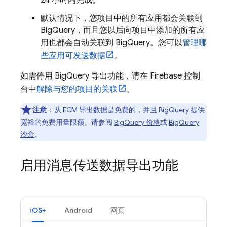
24 小时内完成。
默认情况下，您项目中的所有应用都会关联到
BigQuery
，而且您以后向项目中添加的所有应
用也都会自动关联到
BigQuery
。您可以
管理哪
些应用可发送数据
。
如需停用
BigQuery
导出功能，请在
Firebase
控制
台中
解除与您的项目的关联
。
注意
：从
FCM
导出数据是免费的，并且
BigQuery
提供
宽裕的免费用量限额。请参阅
BigQuery 价格
或
BigQuery
沙盒
。
启用消息传送数据导出功能
iOS+
Android
网页