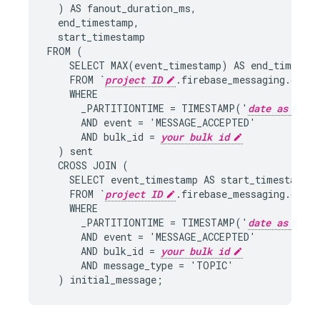
)
AS
fanout_duration_ms
,
end_timestamp
,
start_timestamp
FROM
(
SELECT
MAX
(
event_timestamp
)
AS
end_timesta
FROM
`
project ID
.
firebase_messaging
.
data
`
WHERE
_PARTITIONTIME
=
TIMESTAMP
(
'
date as YYYY
AND
event
=
'
MESSAGE_ACCEPTED
'
AND
bulk_id
=
your bulk id
)
sent
CROSS
JOIN
(
SELECT
event_timestamp
AS
start_timestamp
FROM
`
project ID
.
firebase_messaging
.
data
`
WHERE
_PARTITIONTIME
=
TIMESTAMP
(
'
date as YYYY
AND
event
=
'
MESSAGE_ACCEPTED
'
AND
bulk_id
=
your bulk id
AND
message_type
=
'
TOPIC
'
)
initial_message
;