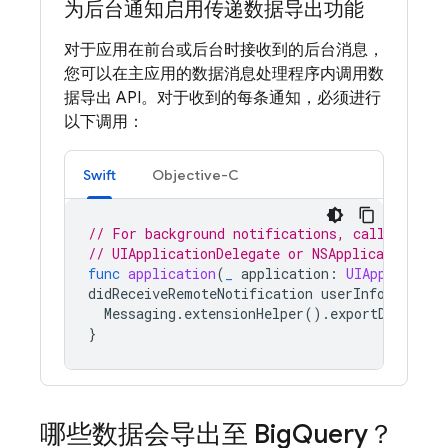
为后台通知启用传递数据导出功能
对于应用在前台或后台时接收到的后台消息，
您可以在主应用的数据消息处理程序内调用数
据导出 API。对于收到的每条通知，必须进行
以下调用：
Swift
Objective-C
// For background notifications, call the AP
// UIApplicationDelegate or NSApplicationDel
func
application
(
_
application
:
UIApplicatio
didReceiveRemoteNotification
userInfo
:
[
AnyH
Messaging
.
extensionHelper
().
exportDelivery
}
哪些数据会导出至 Big
Query？