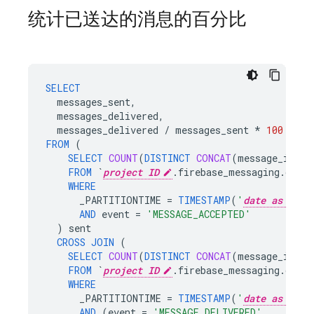
统计已送达的消息的百分比
SELECT
messages_sent
,
messages_delivered
,
messages_delivered
/
messages_sent
*
100
AS
p
FROM
(
SELECT
COUNT
(
DISTINCT
CONCAT
(
message_id
,
i
FROM
`
project ID
.firebase_messaging.data`
WHERE
_PARTITIONTIME
=
TIMESTAMP
(
'
date as YYYY
AND
event
=
'MESSAGE_ACCEPTED'
)
sent
CROSS
JOIN
(
SELECT
COUNT
(
DISTINCT
CONCAT
(
message_id
,
i
FROM
`
project ID
.firebase_messaging.data`
WHERE
_PARTITIONTIME
=
TIMESTAMP
(
'
date as YYYY
AND
(
event
=
'MESSAGE_DELIVERED'