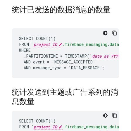
统计已发送的数据消息的数量
SELECT COUNT(1)

FROM 
`
project ID
.firebase_messaging.data`
WHERE

  _PARTITIONTIME = TIMESTAMP('
date as YYYY-MM-
  AND event = 'MESSAGE_ACCEPTED'

  AND message_type = 'DATA_MESSAGE';
统计发送到主题或广告系列的消
息数量
SELECT COUNT(1)

FROM 
`
project ID
.firebase_messaging.data`