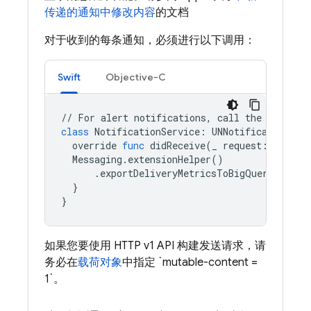
传递的通知中修改内容
的文档
对于收到的每条通知，必须进行以下调用：
Swift
Objective-C
//
For
alert
notifications
,
call
the
API
ins
class
NotificationService
:
UNNotificationSer
override
func
didReceive
(
_
request
:
UNNoti
Messaging
.
extensionHelper
()
.
exportDeliveryMetricsToBigQuery
(
withM
}
}
如果您要使用 HTTP v1 API 构建发送请求，请
务必在
载荷对象
中指定 `mutable-content =
1`。