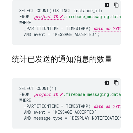
SELECT COUNT(DISTINCT instance_id)

FROM 
`
project ID
.firebase_messaging.data`
WHERE

  _PARTITIONTIME = TIMESTAMP('
date as YYYY-MM-
  AND event = 'MESSAGE_ACCEPTED';
统计已发送的通知消息的数量
SELECT COUNT(1)

FROM 
`
project ID
.firebase_messaging.data`
WHERE

  _PARTITIONTIME = TIMESTAMP('
date as YYYY-MM-
  AND event = 'MESSAGE_ACCEPTED'

  AND message_type = 'DISPLAY_NOTIFICATION';