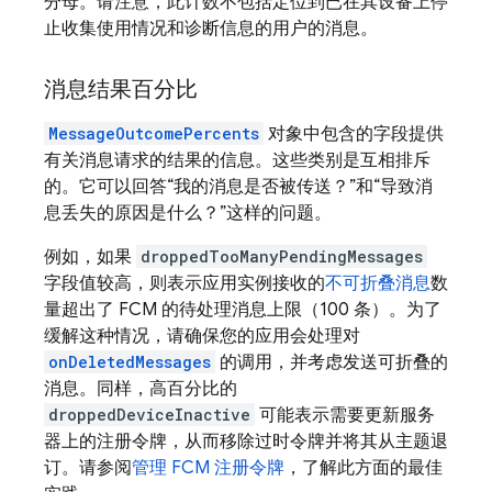
分母。请注意，此计数不包括定位到已在其设备上停
止收集使用情况和诊断信息的用户的消息。
消息结果百分比
MessageOutcomePercents
对象中包含的字段提供
有关消息请求的结果的信息。这些类别是互相排斥
的。它可以回答“我的消息是否被传送？”和“导致消
息丢失的原因是什么？”这样的问题。
例如，如果
droppedTooManyPendingMessages
字段值较高，则表示应用实例接收的
不可折叠消息
数
量超出了
FCM
的待处理消息上限（100 条）。为了
缓解这种情况，请确保您的应用会处理对
onDeletedMessages
的调用，并考虑发送可折叠的
消息。同样，高百分比的
droppedDeviceInactive
可能表示需要更新服务
器上的注册令牌，从而移除过时令牌并将其从主题退
订。请参阅
管理
FCM
注册令牌
，了解此方面的最佳