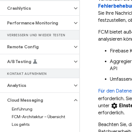
Fehlerbehebu
Crashlytics
Sie Ihre Nachri
festzustellen, 
Performance Monitoring
FCM bietet auße
VERBESSERN UND WIEDER TESTEN
analysieren kön
Remote Config
Firebase
K
Aggregier
A
/
B Testing
API
KONTAKT AUFNEHMEN
Umfassend
Analytics
Für den Daten
erforderlich. S
Cloud Messaging
settings
unter
Einst
Einführung
erforderlich.
FCM-Architektur – Übersicht
Los gehts
Beachten Sie, da
Batchverarbeit