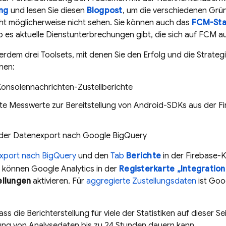
ng
und lesen Sie diesen
Blogpost
, um die verschiedenen Grü
cht möglicherweise nicht sehen. Sie können auch das
FCM-Sta
ob es aktuelle Dienstunterbrechungen gibt, die sich auf FCM a
rdem drei Toolsets, mit denen Sie den Erfolg und die Strate
nen:
onsolennachrichten-Zustellberichte
te Messwerte zur Bereitstellung von Android-SDKs aus der
F
er Datenexport nach Google BigQuery
export nach
BigQuery
und den
Tab
Berichte
in der
Firebase
-K
ie können
Google Analytics
in der
Registerkarte „Integration
ellungen
aktivieren. Für
aggregierte Zustellungsdaten
ist
Goog
ss die Berichterstellung für viele der Statistiken auf dieser S
ung von Analysedaten bis zu 24 Stunden dauern kann.