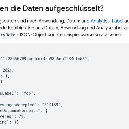
en die Daten aufgeschlüsselt?
ngsdaten sind nach Anwendung, Datum und
Analytics-Label
au
jede Kombination aus Datum, Anwendung und Analyselabel zur
eryData
-JSON-Objekt könnte beispielsweise so aussehen:
"1:23456789:android:a93a5mb1234efe56",



 2021,

: 1,

1

sLabel": "foo",



essagesAccepted": "314159",

eOutcomePercents": {

vered": 71,

ing": 15
