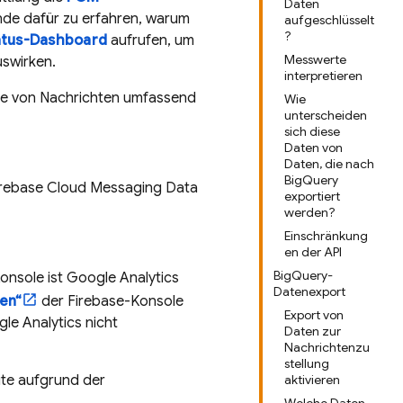
Daten
nde dafür zu erfahren, warum
aufgeschlüsselt
?
tus-Dashboard
aufrufen, um
Messwerte
uswirken.
interpretieren
gie von Nachrichten umfassend
Wie
unterscheiden
sich diese
Daten von
Daten, die nach
BigQuery
irebase Cloud Messaging
Data
exportiert
werden?
Einschränkung
en der API
BigQuery-
onsole ist
Google Analytics
Datenexport
en“
der
Firebase
-Konsole
Export von
le Analytics
nicht
Daten zur
Nachrichtenzu
stellung
eite aufgrund der
aktivieren