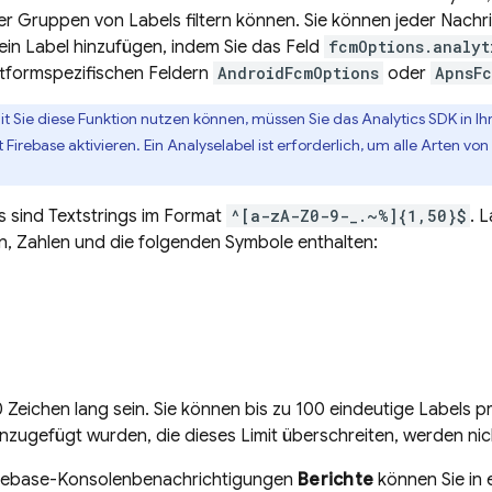
r Gruppen von Labels filtern können. Sie können jeder Nachri
ein Label hinzufügen, indem Sie das Feld
fcmOptions.analyt
ttformspezifischen Feldern
AndroidFcmOptions
oder
ApnsFc
t Sie diese Funktion nutzen können, müssen Sie das
Analytics
SDK in Ih
 Firebase aktivieren. Ein Analyselabel ist erforderlich, um alle Arten v
s sind Textstrings im Format
^[a-zA-Z0-9-_.~%]{1,50}$
. 
, Zahlen und die folgenden Symbole enthalten:
 Zeichen lang sein. Sie können bis zu 100 eindeutige Labels 
nzugefügt wurden, die dieses Limit überschreiten, werden ni
rebase
-Konsolenbenachrichtigungen
Berichte
können Sie in 