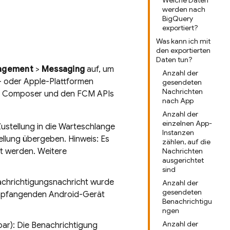
Welche Daten
werden nach
BigQuery
exportiert?
Was kann ich mit
den exportierten
Daten tun?
agement
>
Messaging
auf, um
Anzahl der
- oder Apple-Plattformen
gesendeten
Nachrichten
ns Composer und den FCM APIs
nach App
Anzahl der
einzelnen App-
ustellung in die Warteschlange
Instanzen
tellung übergeben. Hinweis: Es
zählen, auf die
rt werden. Weitere
Nachrichten
ausgerichtet
sind
achrichtigungsnachricht wurde
Anzahl der
gesendeten
empfangenden Android-Gerät
Benachrichtigu
ngen
Anzahl der
ar): Die Benachrichtigung