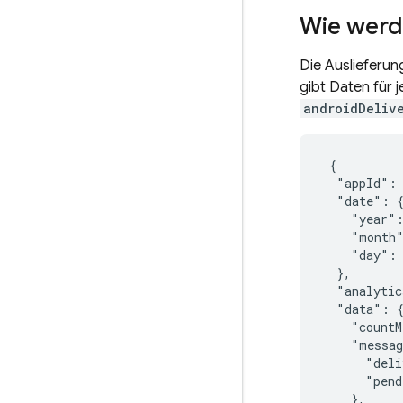
Wie werd
Die Auslieferu
gibt Daten für 
androidDeliv
 {

  "appId": 
  "date": {
    "year":
    "month"
    "day": 
  },

  "analytic
  "data": {
    "countM
    "messag
      "deli
      "pend
    },
