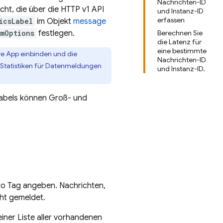
Nachrichten-ID
cht, die über die HTTP v1 API
und Instanz-ID
erfassen
icsLabel
im Objekt
message
mOptions
festlegen.
Berechnen Sie
die Latenz für
eine bestimmte
re App einbinden und die
Nachrichten-ID
on Statistiken für Datenmeldungen
und Instanz-ID.
Labels können Groß- und
pro Tag angeben. Nachrichten,
cht gemeldet.
einer Liste aller vorhandenen