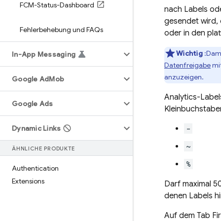
FCM-Status-Dashboard
nach Labels ode
gesendet wird, 
Fehlerbehebung und FAQs
oder in den pla
Wichtig
:Dami
In-App Messaging
Datenfreigabe
mit
anzuzeigen.
Google Ad
Mob
Analytics-Label
Google Ads
Kleinbuchstaben
Dynamic Links
-
~
ÄHNLICHE PRODUKTE
%
Authentication
Extensions
Darf maximal 50
denen Labels hi
Auf dem Tab
Fi