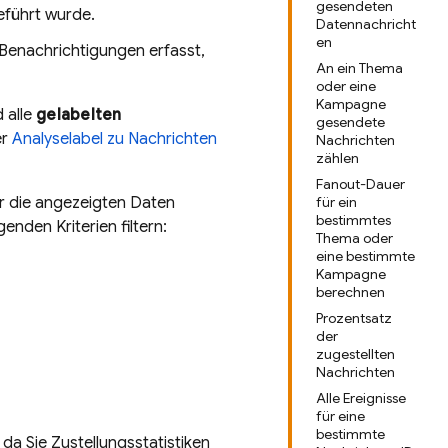
gesendeten
eführt wurde.
Datennachricht
en
 Benachrichtigungen erfasst,
An ein Thema
oder eine
Kampagne
 alle
gelabelten
gesendete
er
Analyselabel zu Nachrichten
Nachrichten
zählen
Fanout-Dauer
ür die angezeigten Daten
für ein
bestimmtes
nden Kriterien filtern:
Thema oder
eine bestimmte
Kampagne
berechnen
Prozentsatz
der
zugestellten
Nachrichten
Alle Ereignisse
für eine
bestimmte
 da Sie Zustellungsstatistiken