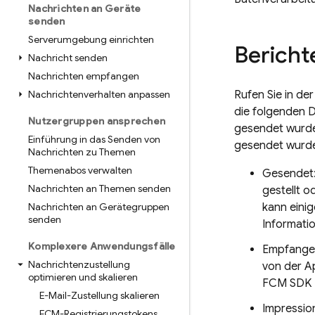
Nachrichten an Geräte
senden
Serverumgebung einrichten
Bericht
Nachricht senden
Nachrichten empfangen
Nachrichtenverhalten anpassen
Rufen Sie in de
die folgenden 
Nutzergruppen ansprechen
gesendet wurde
Einführung in das Senden von
gesendet wurd
Nachrichten zu Themen
Themenabos verwalten
Gesendet:
Nachrichten an Themen senden
gestellt o
Nachrichten an Gerätegruppen
kann einig
senden
Informatio
Komplexere Anwendungsfälle
Empfangen
Nachrichtenzustellung
von der A
optimieren und skalieren
FCM
SDK 1
E-Mail-Zustellung skalieren
Impressio
FCM-Registrierungstokens