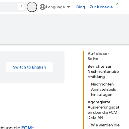
/
Blog
Zur Konsole
Auf dieser
Seite
Berichte zur
Nachrichtenübe
rmittlung
Nachrichten
Analyselabels
hinzufügen
Aggregierte
Auslieferungsdat
en über die FCM
Data API
Wie werden die
ttlung die
FCM-