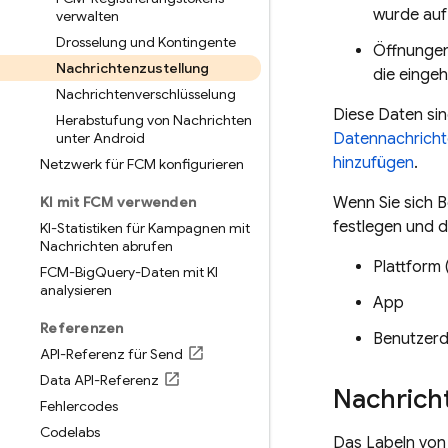
wurde auf
verwalten
Drosselung und Kontingente
Öffnungen
Nachrichtenzustellung
die einge
Nachrichtenverschlüsselung
Diese Daten sin
Herabstufung von Nachrichten
unter Android
Datennachrich
hinzufügen
.
Netzwerk für FCM konfigurieren
KI mit FCM verwenden
Wenn Sie sich B
festlegen und d
KI-Statistiken für Kampagnen mit
Nachrichten abrufen
Plattform 
FCM-Big
Query-Daten mit KI
analysieren
App
Referenzen
Benutzerde
API-Referenz für Send
Data API-Referenz
Nachrich
Fehlercodes
Codelabs
Das Labeln von 