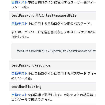
自動テスト
中に自動ログインに使用するユーザー名フィールド
リソース名。
test
Password
test
Password
File
または
自動テスト
中に使用する自動ログイン用のパスワード。
または、パスワードを含む書式なしテキスト ファイルのパスを
指定します。
testPasswordFile="/path/to/testPassword.txt"
test
Password
Resource
自動テスト
中に自動ログインに使用するパスワード フィールド
のリソース名。
test
Non
Blocking
自動テスト
を非同期で実行します。自動テストの結果は Firebas
コンソールで確認できます。