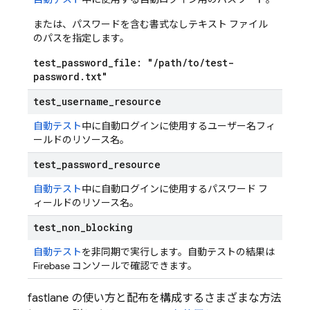
または、パスワードを含む書式なしテキスト ファイル
のパスを指定します。
test
_
password
_
file: "
/
path
/
to
/
test-
password
.
txt"
test
_
username
_
resource
自動テスト
中に自動ログインに使用するユーザー名フィ
ールドのリソース名。
test
_
password
_
resource
自動テスト
中に自動ログインに使用するパスワード フ
ィールドのリソース名。
test
_
non
_
blocking
自動テスト
を非同期で実行します。自動テストの結果は
Firebase コンソールで確認できます。
fastlane の使い方と配布を構成するさまざまな方法