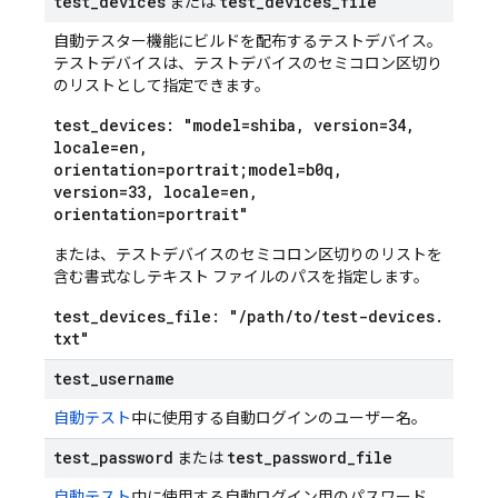
test
_
devices
test
_
devices
_
file
または
自動テスター機能にビルドを配布するテストデバイス。
テストデバイスは、テストデバイスのセミコロン区切り
のリストとして指定できます。
test
_
devices: "model=shiba
,
version=34
,
locale=en
,
orientation=portrait;model=b0q
,
version=33
,
locale=en
,
orientation=portrait"
または、テストデバイスのセミコロン区切りのリストを
含む書式なしテキスト ファイルのパスを指定します。
test
_
devices
_
file: "
/
path
/
to
/
test-devices
.
txt"
test
_
username
自動テスト
中に使用する自動ログインのユーザー名。
test
_
password
test
_
password
_
file
または
自動テスト
中に使用する自動ログイン用のパスワード。