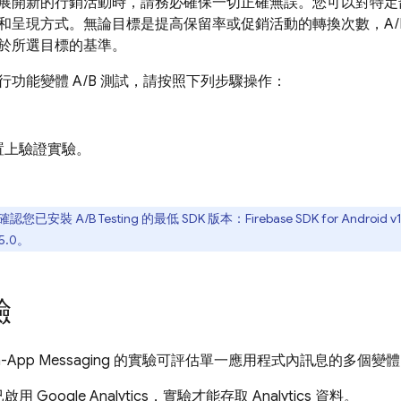
展開新的行銷活動時，請務必確保一切正確無誤。您可以對特定部分
和呈現方式。無論目標是提高保留率或促銷活動的轉換次數，A/
於所選目標的基準。
行功能變體 A/B 測試，請按照下列步驟操作：
。
置上驗證實驗。
。
確認您已安裝
A/B Testing
的最低 SDK 版本：
Firebase
SDK for
Android
v
5.0。
驗
In-App Messaging
的實驗可評估單一應用程式內訊息的多個變體
已啟用
Google Analytics
，實驗才能存取
Analytics
資料。