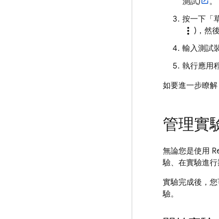
測試)
。
按一下「
more_vert
)，然
輸入測試
執行應用
如要進一步瞭
管理實
無論您是使用
R
驗、在實驗進行
實驗完成後，您
驗。