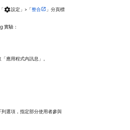
settings
「
設定
」>「
整合
」分頁標
ng
實驗：
取「應用程式內訊息」
。
下列選項，指定部分使用者參與