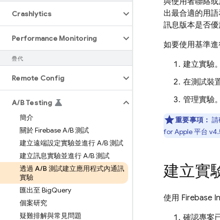
與使用者聯絡或
出最合適的用語
Crashlytics
訊息版本是否優
Performance Monitoring
如要使用基準進
疊代
建立實驗
Remote Config
在測試裝
管理實驗
A
/
B Testing
簡介
重要事項：
請
關於 Firebase A
/
B 測試
for
Apple
平台 v4.
建立遠端設定實驗並進行 A
/
B 測試
建立訊息實驗並進行 A
/
B 測試
建立實
透過 A
/
B 測試建立應用程式內通訊
實驗
匯出至 Big
Query
使用
Firebase 
個案研究
疑難排解與常見問題
確認專案