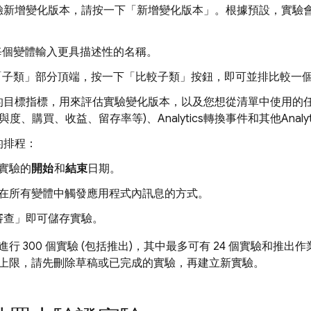
驗新增變化版本，請按一下「新增變化版本」
。根據預設，實驗
為每個變體輸入更具描述性的名稱。
在「子類」
部分頂端，按一下「比較子類」
按鈕，即可並排比較一
的目標指標，用來評估實驗變化版本，以及您想從清單中使用的
參與度、購買、收益、留存率等)、
Analytics
轉換事件和其他
Analy
的排程：
實驗的
開始
和
結束
日期。
在所有變體中觸發應用程式內訊息的方式。
審查」
即可儲存實驗。
行 300 個實驗 (包括推出)，其中最多可有 24 個實驗和推
上限，請先刪除草稿或已完成的實驗，再建立新實驗。