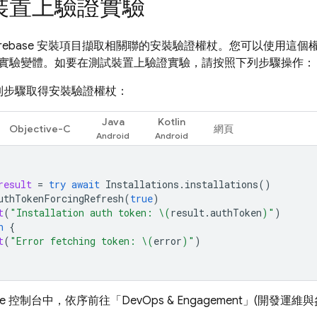
裝置上驗證實驗
irebase 安裝項目擷取相關聯的安裝驗證權杖。您可以使用這
實驗變體。如要在測試裝置上驗證實驗，請按照下列步驟操作：
列步驟取得安裝驗證權杖：
Java
Kotlin
Objective-C
網頁
result
=
try
await
Installations
.
installations
()
uthTokenForcingRefresh
(
true
)
t
(
"Installation auth token: 
\(
result
.
authToken
)
"
)
h
{
t
(
"Error fetching token: 
\(
error
)
"
)
se
控制台中，依序前往「DevOps & Engagement」(開發運維