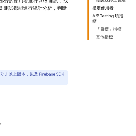
複製或停止實驗
的使用者進行 A/B 測試，找
B 測試都能進行統計分析，判斷
指定使用者
A/B Testing 項指
標
「目標」指標
其他指標
17.1.1 以上版本，以及
Firebase
SDK
。