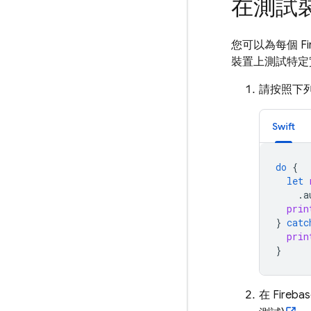
在測試
您可以為每個 F
裝置上測試特定
請按照下
Swift
do
{
let
.
a
prin
}
catc
prin
}
在
Fireba