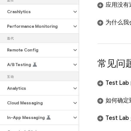
监控
应用没有
Crashlytics
为什么我
Performance Monitoring
迭代
Remote Config
常见问题
A
/
B Testing
互动
Test Lab
Analytics
如何确定
Cloud Messaging
Test Lab
In-App Messaging