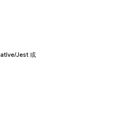
ative
/
Jest 或