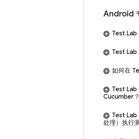
Andro
Test Lab
Test Lab
如何在
Te
Test Lab
Cucumber
Test Lab
处理）执行