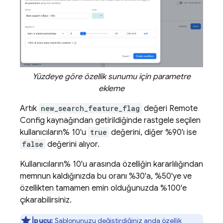
Yüzdeye göre özellik sunumu için parametre
ekleme
Artık
new_search_feature_flag
değeri
Remote
Config
kaynağından getirildiğinde rastgele seçilen
kullanıcıların% 10'u
true
değerini, diğer %90'ı ise
false
değerini alıyor.
Kullanıcıların% 10'u arasında özelliğin kararlılığından
memnun kaldığınızda bu oranı %30'a, %50'ye ve
özellikten tamamen emin olduğunuzda %100'e
çıkarabilirsiniz.
İpucu:
Şablonunuzu değiştirdiğiniz anda özellik