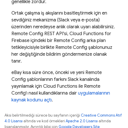
genellikle zordur.
Ortak çalışma iş akışlarını basitleştirmek için en
sevdiğiniz mekanizma (Slack veya e-posta)
üzerinden neredeyse anlık olarak uyarı alabilirsiniz.
Remote Config
REST API'si,
Cloud Functions for
Firebase
içindeki bir
Remote Config
arka plan
tetikleyicisiyle birlikte
Remote Config
şablonunuz
her değiştiğinde bildirim göndermenize olanak
tanır.
eBay kısa süre önce, önceki ve yeni
Remote
Config
şablonlarının farkını Slack kanalında
yayınlamak için
Cloud Functions
ile
Remote
Config
'ı nasıl kullandıklarına dair
uygulamalarının
kaynak kodunu açtı
.
Aksi belirtilmediği sürece bu sayfanın içeriği
Creative Commons Atıf
4.0 Lisansı
altında ve kod örnekleri
Apache 2.0 Lisansı
altında
lisanslanmıştır. Ayrıntılı bilgi için
Google Developers Site