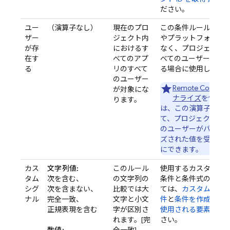
ださい。
ユー
（演算子なし）
現在のプロ
この条件ルールは、
ザー
ジェクト内
やプラットフォーム
が存
におけるす
なく、プロジェクト
在す
べてのアプ
べてのユーザーと一
る
リのすべて
る場合に使用します
のユーザー
Remote Config
の
が対象にな
ナライズ
を使用す
ります。
は、この演算子を使
て、プロジェクト内
のユーザーがパーソ
ズされた値を受け取
にできます。
カス
文字列値:
このルール
使用するカスタム シ
タム
次を含む、
の文字列の
条件と条件式の詳細
シグ
次を含まない、
比較では大
ては、
カスタム シグ
ナル
完全一致、
文字と小文
件
と
条件を作成する
正規表現を含む
字が区別さ
使用される要素
をご
れます。[完
さい。