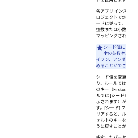
トを使用します。
各アプリ インスタン
ロジェクトで定義さ
ード
に従って、ラン
整数または小数に永
マッピングされます
シード値には、1～
字の英数字、ドッ
イフン、アンダース
めることができます
シード値を変更しな
り、ルールではデフ
のキー（
Firebase
コ
ルでは [
シードを編集
示されます）が使用
す。[
シード
] フィー
リアすると、ルール
ォルトのキーを使用
うに戻すことができ
指定したパーセンテ