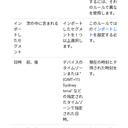
するには、それぞれ
のルールで異なるシ
を使用します。
イン
次の中に含まれる
インポート
このルールでは、カ
ポー
したセグメ
の
インポートしたセ
トし
ントを 1 つ
ト
を設定する必要が
たセ
以上選択し
す。
グメ
ます。
ント
日時
前、後
デバイスの
現在の時刻とデバイ
タイムゾー
得された時刻を比較
ンまたは "
す。
(GMT+11)
Sydney
time" など
の指定され
たタイムゾ
ーンで指定
された日
時。