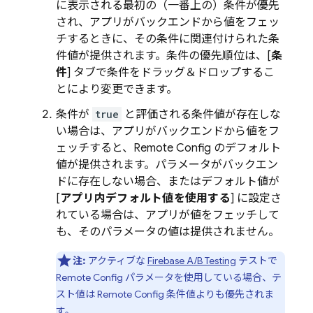
に表示される最初の（一番上の）条件が優先
され、アプリがバックエンドから値をフェッ
チするときに、その条件に関連付けられた条
件値が提供されます。条件の優先順位は、[
条
件
] タブで条件をドラッグ＆ドロップするこ
とにより変更できます。
条件が
true
と評価される条件値が存在しな
い場合は、アプリがバックエンドから値をフ
ェッチすると、
Remote Config
のデフォルト
値が提供されます。パラメータがバックエン
ドに存在しない場合、またはデフォルト値が
[
アプリ内デフォルト値を使用する
] に設定さ
れている場合は、アプリが値をフェッチして
も、そのパラメータの値は提供されません。
注:
アクティブな
Firebase A/B Testing
テストで
Remote Config
パラメータを使用している場合、テ
スト値は
Remote Config
条件値よりも優先されま
す。