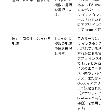
言語
次の中に含まれる
1 つまたは
このルールは、リス
複数の言語
あるいずれかの言語
を選択しま
するデバイスに特定
す。
リ インスタンスがイ
ールされている場合
のアプリ インスタン
true
して
と評価しま
国 /
次の中に含まれる
1 つまたは
このルールは、特定
地域
複数の地域
リ インスタンスが、
や国を選択
示されている地域や
します。
ずれかにある場合に
アプリ インスタンス
true
て
と評価します
イスの国コードは、
スト内のデバイスの IP
レス、または Firebas
Google アナリティ
って決定された国コ
（アナリティクス デ
Firebase と共有さ
場合）を使用して決
ます。