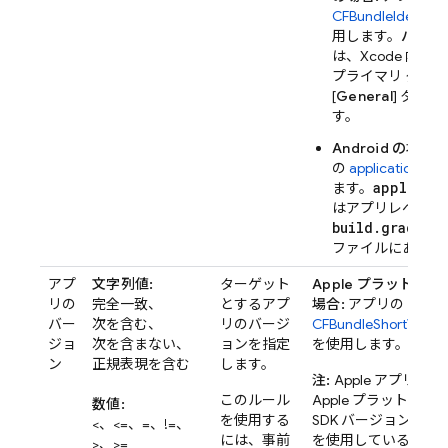
CFBundleIdentifie
用します。
バンドル
は、Xcode 内の
プライマリ ター
[
General
] タブ
す。
Android の場合:
の
applicationId
を
applicat
ます。
はアプリレベルの
build.gradle(.
ファイルにありま
アプ
文字列値:
ターゲット
Apple プラットフ
リの
完全一致、
とするアプ
場合:
アプリの
バー
次を含む、
リのバージ
CFBundleShortVersio
ジョ
次を含まない、
ョンを指定
を使用します。
ン
正規表現を含む
します。
注:
Apple アプリが Fir
このルール
Apple プラットフォ
数値:
を使用する
SDK バージョン 6.24
<、<=、=、!=、
には、事前
を使用していること
>、>=