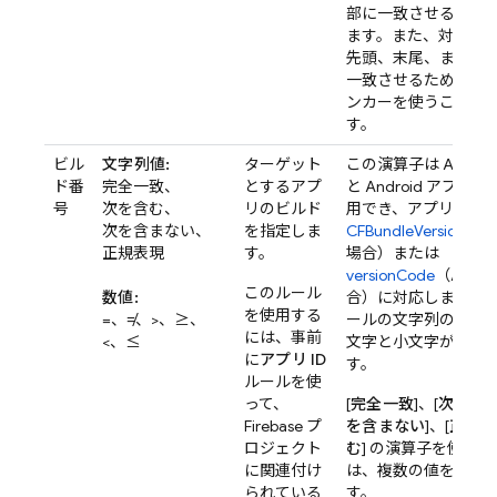
部に一致させること
ます。また、対象文
先頭、末尾、または
一致させるために
^
ンカーを使うことも
す。
ビル
文字列値:
ターゲット
この演算子は Apple
ド番
完全一致、
とするアプ
と Android アプリ
号
次を含む、
リのビルド
用でき、アプリの
次を含まない、
を指定しま
CFBundleVersion
（Ap
正規表現
す。
場合）または
versionCode
（Andro
このルール
数値:
合）に対応します。
を使用する
=、≠、>、≥、
ールの文字列の比較
には、事前
<、≤
文字と小文字が区別
に
アプリ ID
す。
ルールを使
って、
[
完全一致
]、[
次を含
Firebase プ
を含まない
]、[
正規表
ロジェクト
む
] の演算子を使用
に関連付け
は、複数の値を選択
られている
す。