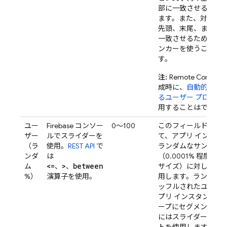
部に一致させること
ます。また、対象文
先頭、末尾、または
一致させるために
^
ンカーを使うことも
す。
注:
Remote Config
条
成時に、
自動的に収
るユーザー プロパテ
用することはできま
ユー
Firebase コンソー
0～100
このフィールドを使
ザー
ルでスライダーを
て、アプリ インスタ
（ラ
使用。
REST API
で
ランダムなサンプル
ンダ
は
（0.0001% 程度の
<=
>
between
ム
、
、
サイズ）に対して変
%）
演算子を使用。
用します。ランダム
ッフルされたユーザ
プリ インスタンス）
ープにセグメント分
にはスライダー ウィ