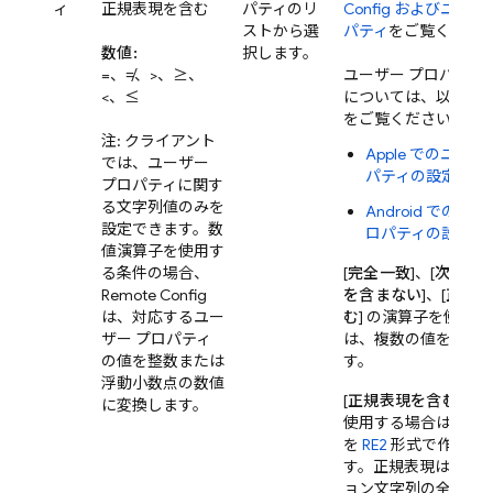
ィ
正規表現を含む
パティのリ
Config
およびユーザー
ストから選
パティ
をご覧くださ
数値:
択します。
=、≠、>、≥、
ユーザー プロパティ
<、≤
については、以下の
をご覧ください。
注: クライアント
Apple でのユーザ
では、ユーザー
パティの設定
プロパティに関す
る文字列値のみを
Android でのユ
設定できます。数
ロパティの設定
値演算子を使用す
る条件の場合、
[
完全一致
]、[
次を含
Remote Config
を含まない
]、[
正規表
は、対応するユー
む
] の演算子を使用
ザー プロパティ
は、複数の値を選択
の値を整数または
す。
浮動小数点の数値
[
正規表現を含む
] 演
に変換します。
使用する場合は、正
を
RE2
形式で作成で
す。正規表現は対象
ョン文字列の全部ま