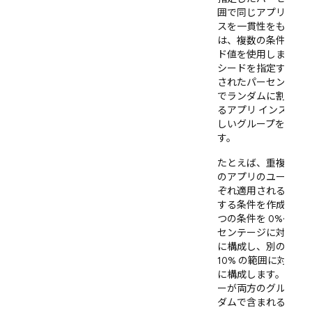
囲で同じアプリ イン
スを一貫性をもって
は、複数の条件で同
ド値を使用します。
シードを指定すると
されたパーセンテー
でランダムに割り当
るアプリ インスタン
しいグループを選択
す。
たとえば、重複しない
のアプリのユーザー
ぞれ適用される 2 つ
する条件を作成するに
つの条件を 0%～5%
センテージに対応す
に構成し、別の条件を
10% の範囲に対応す
に構成します。同じ
ーが両方のグループ
ダムで含まれること