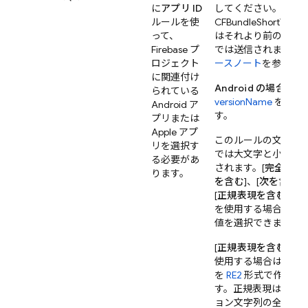
に
アプリ ID
してください。
ルールを使
CFBundleShortVersio
って、
はそれより前のバー
Firebase プ
では送信されません
ロジェクト
ースノート
を参照）
に関連付け
Android の場合:
ア
られている
versionName
を使用
Android ア
す。
プリまたは
Apple アプ
このルールの文字列
リを選択す
では大文字と小文字
る必要があ
されます。[
完全一致
ります。
を含む
]、[
次を含まな
[
正規表現を含む
] の
を使用する場合は、
値を選択できます。
[
正規表現を含む
] 演
使用する場合は、正
を
RE2
形式で作成で
す。正規表現は対象
ョン文字列の全部ま