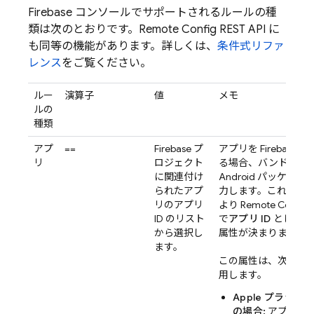
Firebase
コンソールでサポートされるルールの種
類は次のとおりです。
Remote Config
REST API に
も同等の機能があります。詳しくは、
条件式リファ
レンス
をご覧ください。
ルー
演算子
値
メモ
ルの
種類
アプ
==
Firebase プ
アプリを Firebase 
リ
ロジェクト
る場合、バンドル ID
に関連付け
Android パッケージ
られたアプ
力します。これらの
リのアプリ
より
Remote Config
ID のリスト
で
アプリ ID
として公
から選択し
属性が決まります。
ます。
この属性は、次のよ
用します。
Apple プラット
の場合:
アプリの