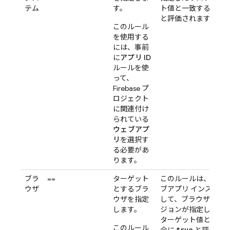
テム
す。
ト値と一致する場合
と評価されます。
このルール
を使用する
には、事前
に
アプリ ID
ルールを使
って、
Firebase プ
ロジェクト
に関連付け
られている
ウェブアプ
リ
を選択す
る必要があ
ります。
ブラ
==
ターゲット
このルールは、特定
ウザ
とするブラ
ブアプリ インスタン
ウザを指定
して、ブラウザとそ
します。
ジョンが指定したリ
ターゲット値と一致
このルール
true