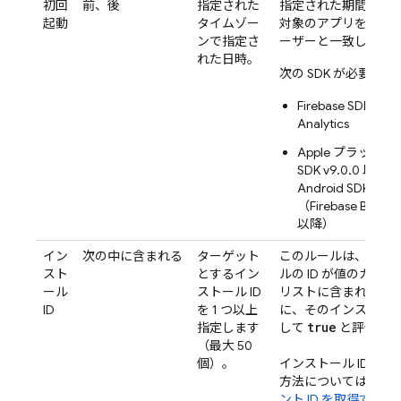
初回
前、後
指定された
指定された期間内に
起動
タイムゾー
対象のアプリを起動
ンで指定さ
ーザーと一致します
れた日時。
次の SDK が必要です
Firebase SDK for
G
Analytics
Apple プラット
SDK v9.0.0 以
Android SDK v21.
（
Firebase BoM
v3
以降）
イン
次の中に含まれる
ターゲット
このルールは、イン
スト
とするイン
ルの ID が値のカン
ール
ストール ID
リストに含まれてい
ID
を 1 つ以上
に、そのインストー
true
指定します
して
と評価しま
（最大 50
個）。
インストール ID を
方法については、
ク
ント ID を取得する
を