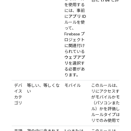
合に
と評価され
を使用する
には、事前
に
アプリ ID
ルールを使
って、
Firebase プ
ロジェクト
に関連付け
られている
ウェブアプ
リ
を選択す
る必要があ
ります。
デバ
等しい、等しくな
モバイル
このルールは、ウェ
イス
い
リにアクセスするデ
カテ
がモバイルかモバイ
ゴリ
（パソコンまたはコ
ル）かを評価します
ルールタイプはウェ
リでのみ使用できま