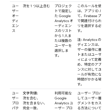
ユー
次を 1 つ以上含む
プロジェク
このルールを使用す
ザー
トで設定し
は、アプリ ID ルー
オー
た
Google
て、Firebase プロ
ディ
Analytics
オ
で関連付けられてい
エン
ーディエン
リを選択する必要が
ス
スのリスト
す。
から 1 人ま
注:
Analytics
の多く
たは複数の
ディエンスは、アプ
ユーザーを
ザーの操作に基づく
選択しま
トまたはユーザー プ
す。
ィによって定義され
め、特定のアプリ イ
ンスに対して
ユーザ
ールが有効になるま
時間がかかる場合が
す。
ユー
文字列値:
利用可能な
ユーザー プロパティ
ザー
次を含む、
Google
してユーザー層の特
プロ
次を含まない、
Analytics
ユ
グメントをカスタマ
パテ
完全一致、
ーザー プロ
る方法については、
R