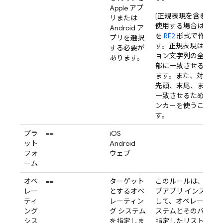
Apple アプ
[
正規表現を含む
] 演
リまたは
使用する場合は、正
Android ア
を
RE2
形式で作成で
プリを選択
す。正規表現は対象
する必要が
ョン文字列の全部ま
あります。
部に一致させること
ます。また、対象文
先頭、末尾、または
一致させるために
^
ンカーを使うことも
す。
プラ
==
iOS
ット
Android
フォ
ウェブ
ーム
オペ
==
ターゲット
このルールは、特定
レー
とするオペ
ブアプリ インスタン
ティ
レーティン
して、オペレーティン
ング
グ システム
ステムとそのバージ
シス
を指定しま
指定したリストのタ