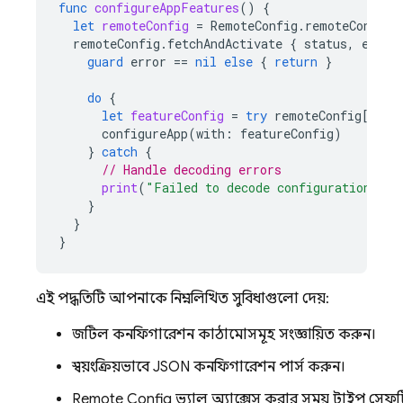
func
configureAppFeatures
()
{
let
remoteConfig
=
RemoteConfig
.
remoteConfig
(
remoteConfig
.
fetchAndActivate
{
status
,
error
guard
error
==
nil
else
{
return
}
do
{
let
featureConfig
=
try
remoteConfig
[
"app
configureApp
(
with
:
featureConfig
)
}
catch
{
// Handle decoding errors
print
(
"Failed to decode configuration: 
\(
}
}
}
এই পদ্ধতিটি আপনাকে নিম্নলিখিত সুবিধাগুলো দেয়:
জটিল কনফিগারেশন কাঠামোসমূহ সংজ্ঞায়িত করুন।
স্বয়ংক্রিয়ভাবে JSON কনফিগারেশন পার্স করুন।
Remote Config
ভ্যালু অ্যাক্সেস করার সময় টাইপ সেফট