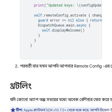
print
(
"Updated keys: 
\(
configUpdate
.
up
self
.
remoteConfig
.
activate
{
changed
,
guard
error
==
nil
else
{
return
self
DispatchQueue
.
main
.
async
{
self
.
displayWelcome
()
}
}
}
পরবর্তী বার যখন আপনি আপনার
Remote Config
-এর ক
থ্রটলিং
যদি কোনো অ্যাপ অল্প সময়ের মধ্যে অনেক বেশিবার ফেচ করে,
টিপ:
Apple প্ল্যাটফর্ম SDK v10.7.0+ থেকে শুরু করে, আপনি রিয়েল