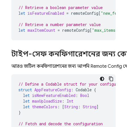
// Retrieve a boolean parameter value
let
isFeatureEnabled
=
remoteConfig
[
"new_featur
// Retrieve a number parameter value
let
maxItemCount
=
remoteConfig
[
"max_items"
].
n
টাইপ-সেফ কনফিগারেশনের জন্য কো
আরও জটিল কনফিগারেশনের জন্য, আপনি
Remote Config
থে
// Define a Codable struct for your configurati
struct
AppFeatureConfig
:
Codable
{
let
isNewFeatureEnabled
:
Bool
let
maxUploadSize
:
Int
let
themeColors
:
[
String
:
String
]
}
// Fetch and decode the configuration