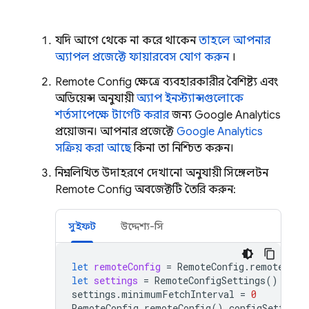
যদি আগে থেকে না করে থাকেন,
তাহলে আপনার
অ্যাপল প্রজেক্টে ফায়ারবেস যোগ করুন
।
Remote Config
ক্ষেত্রে, ব্যবহারকারীর বৈশিষ্ট্য এবং
অডিয়েন্স অনুযায়ী
অ্যাপ ইনস্ট্যান্সগুলোকে
শর্তসাপেক্ষে টার্গেট করার
জন্য
Google Analytics
প্রয়োজন। আপনার প্রজেক্টে
Google Analytics
সক্রিয় করা আছে
কিনা, তা নিশ্চিত করুন।
নিম্নলিখিত উদাহরণে দেখানো অনুযায়ী সিঙ্গেলটন
Remote Config
অবজেক্টটি তৈরি করুন:
সুইফট
উদ্দেশ্য-সি
let
remoteConfig
=
RemoteConfig
.
remoteConf
let
settings
=
RemoteConfigSettings
()
settings
.
minimumFetchInterval
=
0
RemoteConfig
.
remoteConfig
().
configSettings