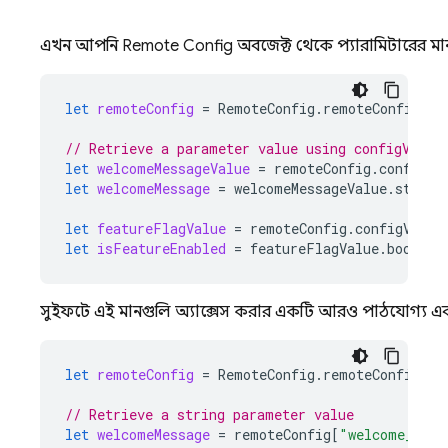
এখন আপনি
Remote Config
অবজেক্ট থেকে প্যারামিটারের ম
let
remoteConfig
=
RemoteConfig
.
remoteConfig
()
// Retrieve a parameter value using configValue
let
welcomeMessageValue
=
remoteConfig
.
configVa
let
welcomeMessage
=
welcomeMessageValue
.
string
let
featureFlagValue
=
remoteConfig
.
configValue
let
isFeatureEnabled
=
featureFlagValue
.
boolVal
সুইফটে এই মানগুলি অ্যাক্সেস করার একটি আরও পাঠযোগ্য এবং 
let
remoteConfig
=
RemoteConfig
.
remoteConfig
()
// Retrieve a string parameter value
let
welcomeMessage
=
remoteConfig
[
"welcome_mess