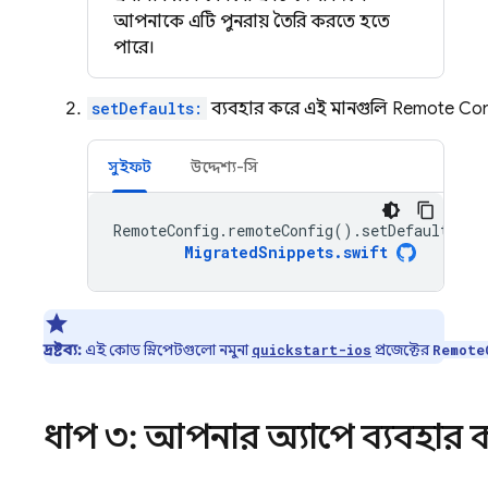
আপনাকে এটি পুনরায় তৈরি করতে হতে
পারে।
setDefaults:
ব্যবহার করে এই মানগুলি
Remote Con
সুইফট
উদ্দেশ্য-সি
RemoteConfig
.
remoteConfig
().
setDefaults
(
fr
MigratedSnippets
.
swift
দ্রষ্টব্য:
এই কোড স্নিপেটগুলো নমুনা
প্রজেক্টের
quickstart-ios
Remote
ধাপ ৩: আপনার অ্যাপে ব্যবহার ক