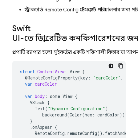
স্ট্রাকচার্ড
Remote Config
টেমপ্লেট পরিচালনার জন্য পরি
Swift
UI-তে ডিক্লারেটিভ কনফিগারেশনের জন্য প
প্রপার্টি র‍্যাপার হলো সুইফটের একটি শক্তিশালী ফিচার, যা আপনাকে
struct
ContentView
:
View
{
@
RemoteConfigProperty
(
key
:
"cardColor"
,
fallb
var
cardColor
var
body
:
some
View
{
VStack
{
Text
(
"Dynamic Configuration"
)
.
background
(
Color
(
hex
:
cardColor
))
}
.
onAppear
{
RemoteConfig
.
remoteConfig
().
fetchAndActiv