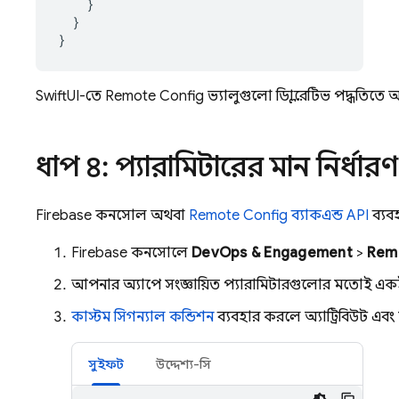
}
}
}
SwiftUI-তে
Remote Config
ভ্যালুগুলো ডিক্লারেটিভ পদ্ধতিতে 
ধাপ ৪: প্যারামিটারের মান নির্ধা
Firebase
কনসোল অথবা
Remote Config
ব্যাকএন্ড API
ব্যব
Firebase
কনসোলে,
DevOps & Engagement
>
Rem
আপনার অ্যাপে সংজ্ঞায়িত প্যারামিটারগুলোর মতোই একই
কাস্টম সিগন্যাল কন্ডিশন
ব্যবহার করলে, অ্যাট্রিবিউট এব
সুইফট
উদ্দেশ্য-সি