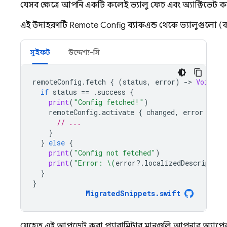
যেসব ক্ষেত্রে আপনি একটি কলেই ভ্যালু ফেচ এবং অ্যাক্টিভেট 
এই উদাহরণটি
Remote Config
ব্যাকএন্ড থেকে ভ্যালুগুলো (
সুইফট
উদ্দেশ্য-সি
remoteConfig
.
fetch
{
(
status
,
error
)
-
>
Void
in
if
status
==
.
success
{
print
(
"Config fetched!"
)
remoteConfig
.
activate
{
changed
,
error
in
// ...
}
}
else
{
print
(
"Config not fetched"
)
print
(
"Error: 
\(
error
?.
localizedDescription
}
}
MigratedSnippets
.
swift
যেহেতু এই আপডেট করা প্যারামিটার মানগুলি আপনার অ্যাপের 