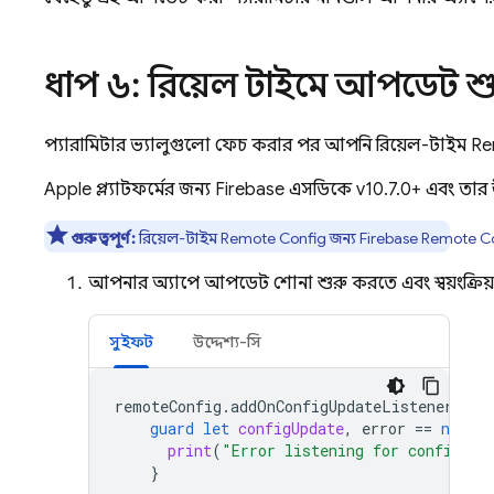
ধাপ ৬: রিয়েল টাইমে আপডেট শু
প্যারামিটার ভ্যালুগুলো ফেচ করার পর, আপনি রিয়েল-টাইম
Re
Apple
প্ল্যাটফর্মের জন্য
Firebase
এসডিকে v10.7.0+ এবং তার উচ
গুরুত্বপূর্ণ:
রিয়েল-টাইম
Remote Config
জন্য
Firebase Remote C
আপনার অ্যাপে, আপডেট শোনা শুরু করতে এবং স্বয়ংক্রি
সুইফট
উদ্দেশ্য-সি
remoteConfig
.
addOnConfigUpdateListener
{
c
guard
let
configUpdate
,
error
==
nil
el
print
(
"Error listening for config up
}