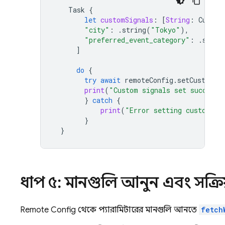
Task
{
let
customSignals
:
[
String
:
Custom
"city"
:
.
string
(
"Tokyo"
),
"preferred_event_category"
:
.
strin
]
do
{
try
await
remoteConfig
.
setCustomSi
print
(
"Custom signals set successf
}
catch
{
print
(
"Error setting custom si
}
}
ধাপ ৫: মানগুলি আনুন এবং সক্রি
Remote Config
থেকে প্যারামিটারের মানগুলি আনতে,
fetch