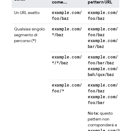
come...
pattern URL
example
.
com
/
example
.
com
/
Un URL esatto
foo
/
baz
foo
/
baz
example
.
com
/
example
.
com
/
Qualsiasi singolo
*
/
baz
foo
/
baz
segmento di
*
example
.
com
/
percorso (
)
bar
/
baz
example
.
com
/
example
.
com
/
*
/
*
/
baz
foo
/
bar
/
baz
example
.
com
/
bah
/
qux
/
baz
example
.
com
/
example
.
com
/
foo
/
*
foo
/
baz
example
.
com
/
foo
/
bar
Nota:
questo
pattern non
corrisponderà a
example.com/foo
.