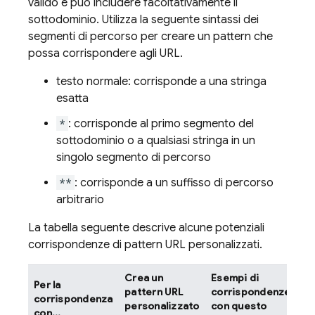
valido e può includere facoltativamente il
sottodominio. Utilizza la seguente sintassi dei
segmenti di percorso per creare un pattern che
possa corrispondere agli URL.
testo normale: corrisponde a una stringa
esatta
*
: corrisponde al primo segmento del
sottodominio o a qualsiasi stringa in un
singolo segmento di percorso
**
: corrisponde a un suffisso di percorso
arbitrario
La tabella seguente descrive alcune potenziali
corrispondenze di pattern URL personalizzati.
Crea un
Esempi di
Per la
pattern URL
corrispondenze
corrispondenza
personalizzato
con questo
con...