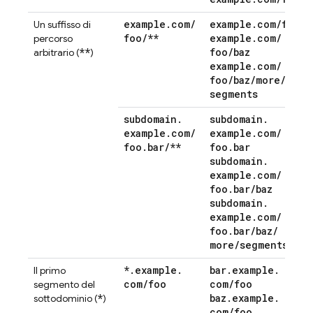
example
.
com
/
example
.
com
/
foo
Un suffisso di
foo
/
**
example
.
com
/
percorso
**
foo
/
baz
arbitrario (
)
example
.
com
/
foo
/
baz
/
more
/
segments
subdomain
.
subdomain
.
example
.
com
/
example
.
com
/
foo
.
bar
/
**
foo
.
bar
subdomain
.
example
.
com
/
foo
.
bar
/
baz
subdomain
.
example
.
com
/
foo
.
bar
/
baz
/
more
/
segments
*
.
example
.
bar
.
example
.
Il primo
com
/
foo
com
/
foo
segmento del
*
baz
.
example
.
sottodominio (
)
com
/
foo