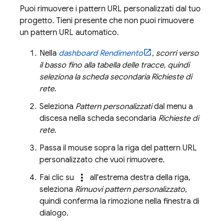
Puoi rimuovere i pattern URL personalizzati dal tuo
progetto. Tieni presente che non puoi rimuovere
un pattern URL automatico.
Nella
dashboard
Rendimento
, scorri verso
il basso fino alla tabella delle tracce, quindi
seleziona la scheda secondaria Richieste di
rete
.
Seleziona
Pattern personalizzati
dal menu a
discesa nella scheda secondaria
Richieste di
rete
.
Passa il mouse sopra la riga del pattern URL
personalizzato che vuoi rimuovere.
more_vert
Fai clic su
all'estrema destra della riga,
seleziona
Rimuovi pattern personalizzato
,
quindi conferma la rimozione nella finestra di
dialogo.