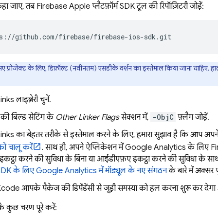
 जाए, तब Firebase Apple प्लैटफ़ॉर्म SDK टूल की रिपॉज़िटरी जोड़ें:
s://github.com/firebase/firebase-ios-sdk.git
ए प्रोजेक्ट के लिए, डिफ़ॉल्ट (नवीनतम) एसडीके वर्शन का इस्तेमाल किया जाना चाहिए. हालां
inks
लाइब्रेरी चुनें.
 की बिल्ड सेटिंग के
Other Linker Flags
सेक्शन में,
-ObjC
फ़्लैग जोड़ें.
inks
का बेहतर तरीके से इस्तेमाल करने के लिए, हमारा सुझाव है कि आप अपने 
ो चालू करें
. साथ ही, अपने ऐप्लिकेशन में Google Analytics के लिए F
ट्ठा करने की सुविधा के बिना या आईडीएफ़ए इकट्ठा करने की सुविधा के साथ ला
SDK के लिए
Google Analytics
में मॉड्यूल के नए संगठन
के बारे में अक्सर 
ode आपके पैकेज की डिपेंडेंसी से जुड़ी समस्या को हल करना शुरू कर देगा और 
े कुछ चरण पूरे करें: