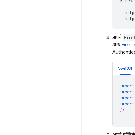
Fireba
http
http
अपने
Fire
अन्य
Fireba
Authentic
SwiftUI
import
import
import
import
// ...