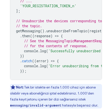
// ...
'YOUR_REGISTRATION_TOKEN_n'
];
// Unsubscribe the devices corresponding to the
// the topic.
getMessaging
().
unsubscribeFromTopic
(
registratio
.
then
((
response
)
=
>
{
// See the MessagingTopicManagementResponse
// for the contents of response.
console
.
log
(
'Successfully unsubscribed from
})
.
catch
((
error
)
=
>
{
console
.
log
(
'Error unsubscribing from topic
});
Not:
Tek bir istekte en fazla 1.000 cihaz için abone
olabilir veya aboneliğinizi iptal edebilirsiniz. 1.000'den
fazla kayıt jetonu içeren bir dizi sağlarsanız istek
hatasıyla başarısız olur.
messaging/invalid-argument