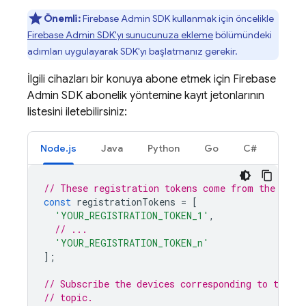
Önemli:
Firebase
Admin SDK
kullanmak için öncelikle
Firebase Admin SDK'yı sunucunuza ekleme
bölümündeki
adımları uygulayarak SDK'yı başlatmanız gerekir.
İlgili cihazları bir konuya abone etmek için
Firebase
Admin SDK
abonelik yöntemine kayıt jetonlarının
listesini iletebilirsiniz:
Node.js
Java
Python
Go
C#
// These registration tokens come from the clie
const
registrationTokens
=
[
'YOUR_REGISTRATION_TOKEN_1'
,
// ...
'YOUR_REGISTRATION_TOKEN_n'
];
// Subscribe the devices corresponding to the re
// topic.