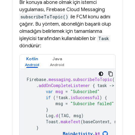
Bir konuya abone olmak için istemci
uygulaması,
Firebase Cloud Messaging
subscribeToTopic()
ile
FCM
konu adını
çağırır. Bu yöntem, aboneliğin başarılı olup
olmadığını belirlemek için tamamlanma
işleyicisi tarafından kullanılabilen bir
Task
döndürür:
Kotlin
Java
Firebase
.
messaging
.
subscribeToTopic
(
"weather
.
addOnCompleteListener
{
task
-
var
msg
=
"Subscribed"
if
(
!
task
.
isSuccessful
)
{
msg
=
"Subscribe failed"
}
Log
.
d
(
TAG
,
msg
)
Toast
.
makeText
(
baseContext
,
msg
,
Toa
}
MainActivity
.
kt