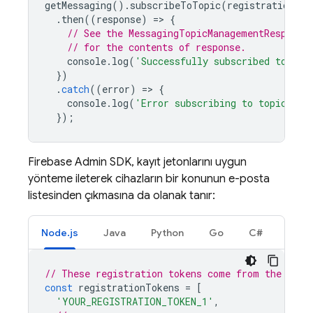
getMessaging
().
subscribeToTopic
(
registrationTok
.
then
((
response
)
=
>
{
// See the MessagingTopicManagementResponse
// for the contents of response.
console
.
log
(
'Successfully subscribed to top
})
.
catch
((
error
)
=
>
{
console
.
log
(
'Error subscribing to topic:'
,
});
Firebase
Admin SDK
, kayıt jetonlarını uygun
yönteme ileterek cihazların bir konunun e-posta
listesinden çıkmasına da olanak tanır:
Node.js
Java
Python
Go
C#
// These registration tokens come from the clie
const
registrationTokens
=
[
'YOUR_REGISTRATION_TOKEN_1'
,