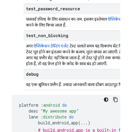
test
_
password
_
resource
पासवर्ड फ़ील्ड के लिए संसाधन का नाम. इसका इस्तेमाल
ऐप्लिकेशन टेस्टि
करने के लिए किया जाता है.
test
_
non
_
blocking
अगर
ऐप्लिकेशन टेस्टिंग एजेंट
टेस्ट चलाते समय यह विकल्प सेट किया जाता 
टेस्ट पूरा होने का इंतज़ार करने के बजाय, तुरंत वापस आ जाएगी. टेस्ट क
अगर यह फ़्लैग सेट नहीं किया जाता है, तो टेस्ट पूरे होने तक कमांड ब्लॉक
होता है, तो यह फ़ेल होने के कोड के साथ बंद हो जाएगी.
debug
यह एक बूलियन फ़्लैग है. ज़्यादा जानकारी वाला डीबग आउटपुट प्रिंट करन
platform
:android
do
desc
"My awesome app"
lane
:distribute
do
build_android_app
(
...
)
# build_android_app is a built-in 
fastl