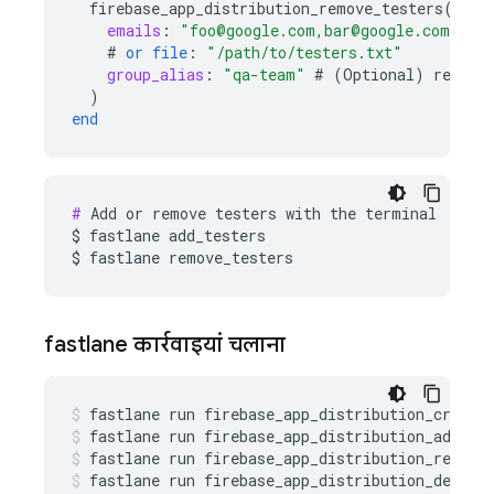
firebase_app_distribution_remove_testers
(
emails
:
"foo@google.com,bar@google.com"
#
or
file
:
"/path/to/testers.txt"
group_alias
:
"qa-team"
#
(
Optional
)
remove
)
end
#
 Add or remove testers with the terminal

$ fastlane add_testers

$ fastlane remove_testers
fastlane कार्रवाइयां चलाना
fastlane
run
firebase_app_distribution_create
fastlane
run
firebase_app_distribution_add_te
fastlane
run
firebase_app_distribution_remove
fastlane
run
firebase_app_distribution_delete