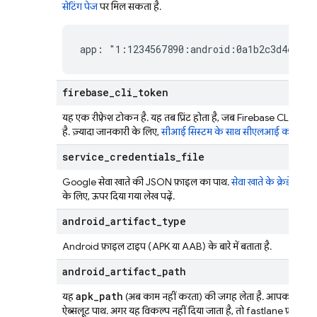
सेटिंग पेज
पर मिल सकता है.
app: "1:1234567890:android:0a1b2c3d4e5f67
firebase
_
cli
_
token
यह एक रीफ़्रेश टोकन है. यह तब प्रिंट होता है, जब
Firebase
CLI की मदद
है. ज़्यादा जानकारी के लिए,
सीआई सिस्टम के साथ सीएलआई का इस्तेम
service
_
credentials
_
file
Google सेवा खाते की JSON फ़ाइल का पाथ.
सेवा खाते के क्रेडेंशियल
के लिए, ऊपर दिया गया लेख पढ़ें.
android
_
artifact
_
type
Android फ़ाइल टाइप (APK या AAB) के बारे में बताता है.
android
_
artifact
_
path
apk_path
यह
(अब काम नहीं करता) की जगह लेता है. आपको जिस
ऐब्सलूट पाथ. अगर यह विकल्प नहीं दिया जाता है, तो fastlane फ़ाइल 