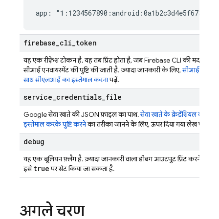
app: "1:1234567890:android:0a1b2c3d4e5f67890"
firebase
_
cli
_
token
यह एक रीफ़्रेश टोकन है. यह तब प्रिंट होता है, जब
Firebase
CLI की मदद से अप
सीआई एनवायरमेंट की पुष्टि की जाती है. ज़्यादा जानकारी के लिए,
सीआई सिस्टम
साथ सीएलआई का इस्तेमाल करना
पढ़ें.
service
_
credentials
_
file
Google सेवा खाते की JSON फ़ाइल का पाथ.
सेवा खाते के क्रेडेंशियल का
इस्तेमाल करके पुष्टि करने
का तरीका जानने के लिए, ऊपर दिया गया लेख पढ़ें.
debug
यह एक बूलियन फ़्लैग है. ज़्यादा जानकारी वाला डीबग आउटपुट प्रिंट करने के लिए
true
इसे
पर सेट किया जा सकता है.
अगले चरण