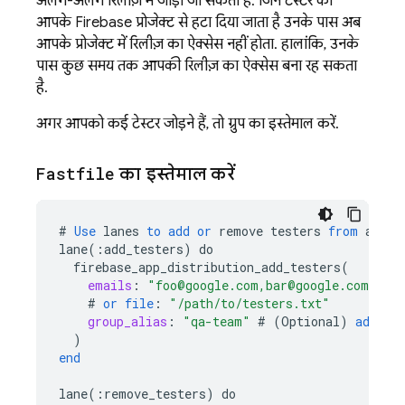
अलग-अलग रिलीज़ में जोड़ा जा सकता है. जिन टेस्टर को
आपके Firebase प्रोजेक्ट से हटा दिया जाता है उनके पास अब
आपके प्रोजेक्ट में रिलीज़ का ऐक्सेस नहीं होता. हालांकि, उनके
पास कुछ समय तक आपकी रिलीज़ का ऐक्सेस बना रह सकता
है.
अगर आपको कई टेस्टर जोड़ने हैं, तो ग्रुप का इस्तेमाल करें.
Fastfile
का इस्तेमाल करें
#
Use
lanes
to
add
or
remove
testers
from
a
pro
lane
(
:
add_testers
)
do
firebase_app_distribution_add_testers
(
emails
:
"foo@google.com,bar@google.com"
#
or
file
:
"/path/to/testers.txt"
group_alias
:
"qa-team"
#
(
Optional
)
add
te
)
end
lane
(
:
remove_testers
)
do