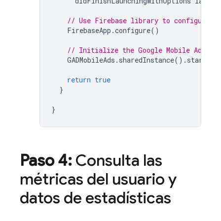
didFinishLaunchingWithOptions
launch
// Use Firebase library to configure A
FirebaseApp
.
configure
()
// Initialize the 
Google Mobile Ads
 SD
GADMobileAds
.
sharedInstance
().
start
(
co
return
true
}
}
Paso 4:
Consulta las
métricas del usuario y
datos de estadísticas