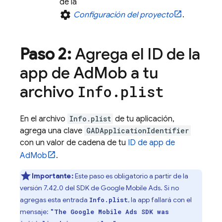
de la
settings
Configuración del proyecto
.
Paso 2:
Agrega el ID de la
app de
Ad
Mob
a tu
archivo
Info
.
plist
En el archivo
Info.plist
de tu aplicación,
agrega una clave
GADApplicationIdentifier
con un valor de cadena de tu
ID de app de
AdMob
.
Importante:
Este paso es obligatorio a partir de la
versión 7.42.0 del SDK de
Google Mobile Ads
. Si no
agregas esta entrada
, la app fallará con el
Info.plist
mensaje:
"The
Google Mobile Ads
SDK was