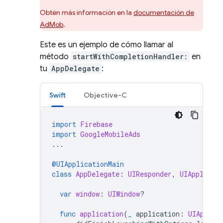
Obtén más información en la
documentación de
AdMob
.
Este es un ejemplo de cómo llamar al
método
startWithCompletionHandler:
en
tu
AppDelegate
:
Swift
Objective-C
import
Firebase
import
GoogleMobileAds
...
@UIApplicationMain
class
AppDelegate
:
UIResponder
,
UIApplicat
var
window
:
UIWindow
?
func
application
(
_
application
:
UIApplic