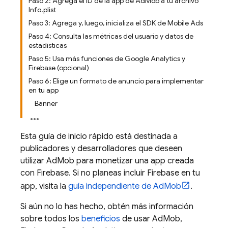
Paso 2: Agrega el ID de la app de AdMob a tu archivo
Info.plist
Paso 3: Agrega y, luego, inicializa el SDK de Mobile Ads
Paso 4: Consulta las métricas del usuario y datos de
estadísticas
Paso 5: Usa más funciones de Google Analytics y
Firebase (opcional)
Paso 6: Elige un formato de anuncio para implementar
en tu app
Banner
Esta guía de inicio rápido está destinada a
publicadores y desarrolladores que deseen
utilizar
AdMob
para monetizar una app creada
con Firebase. Si no planeas incluir Firebase en tu
app, visita la
guía independiente de
AdMob
.
Si aún no lo has hecho, obtén más información
sobre todos los
beneficios
de usar
AdMob
,