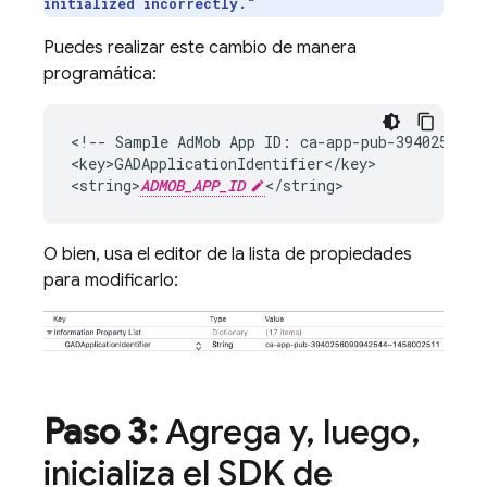
initialized incorrectly."
Puedes realizar este cambio de manera
programática:
<!-- Sample 
AdMob
 App ID: ca-app-pub-39402560999
<key>GADApplicationIdentifier</key>

<string>
ADMOB_APP_ID
</string>
O bien, usa el editor de la lista de propiedades
para modificarlo:
Paso 3:
Agrega y
,
luego
,
inicializa el SDK de