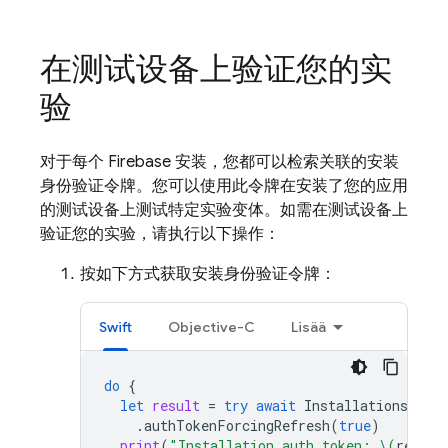
在测试设备上验证您的实
验
对于每个 Firebase 安装，您都可以检索关联的安装
身份验证令牌。您可以使用此令牌在安装了您的应用
的测试设备上测试特定实验变体。如需在测试设备上
验证您的实验，请执行以下操作：
按如下方式获取安装身份验证令牌：
Swift
Objective-C
Lisää
do
{
let
result
=
try
await
Installations
.
inst
.
authTokenForcingRefresh
(
true
)
print
(
"Installation auth token: 
\(
result