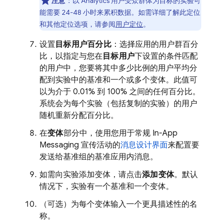
注意
：以
Analytics
用户受众群体为目标的实验可
能需要 24-48 小时来累积数据。如需详细了解此定位
和其他定位选项，请参阅
用户定位
。
设置
目标用户百分比
：选择应用的用户群百分
比，以指定与您在
目标用户
下设置的条件匹配
的用户中，您要将其中多少比例的用户平均分
配到实验中的基准和一个或多个变体。此值可
以为介于 0.01% 到 100% 之间的任何百分比。
系统会为每个实验（包括复制的实验）的用户
随机重新分配百分比。
在
变体
部分中，使用您用于常规 In-App
Messaging 宣传活动的
消息设计界面
来配置要
发送给基准组的基准应用内消息。
如需向实验添加变体，请点击
添加变体
。默认
情况下，实验有一个基准和一个变体。
（可选）为每个变体输入一个更具描述性的名
称。