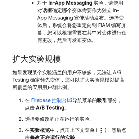
对于
In-App Messaging
实验，请使用
对话框确定哪个变体需要作为独立
In-
App Messaging
宣传活动发布。选择变
体后，系统会将您重定向到 FIAM 编写屏
幕，您可以根据需要在其中对变体进行任
何更改，然后再发布变体。
扩大实验规模
如果发现某个实验涵盖的用户不够多，无法让
A/B
Testing
确定领先变体，您可以扩大实验规模以提高
所覆盖的应用用户群比例。
在
Firebase
控制台
导航菜单的
吸引
部分，
点击
A/B Testing
。
选择要修改的正在运行的实验。
more_vert
在
实验概览
中，点击上下文菜单 (
)，然后点
击
修改正在运行的实验
。