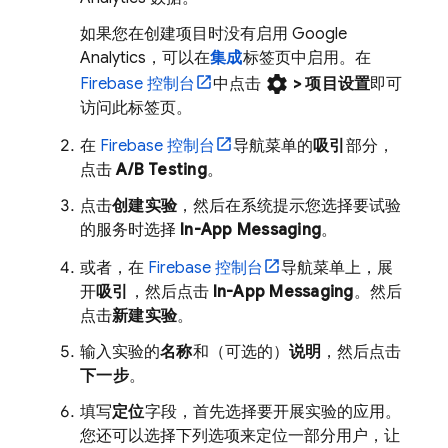
如果您在创建项目时没有启用
Google
Analytics
，可以在
集成
标签页中启用。在
settings
Firebase
控制台
中点击
>
项目设置
即可
访问此标签页。
在
Firebase
控制台
导航菜单的
吸引
部分，
点击
A/B Testing
。
点击
创建实验
，然后在系统提示您选择要试验
的服务时选择
In-App Messaging
。
或者，在
Firebase
控制台
导航菜单上，展
开
吸引
，然后点击
In-App Messaging
。然后
点击
新建实验
。
输入实验的
名称
和（可选的）
说明
，然后点击
下一步
。
填写
定位
字段，首先选择要开展实验的应用。
您还可以选择下列选项来定位一部分用户，让