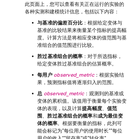
此页面上，您可以查看有关正在运行的实验的
各种实测和建模统计信息，包括以下内容：
与基准的偏差百分比
：根据给定变体与
基准的比较结果来衡量某个指标的提高幅
度。计算方法是将相应变体的值范围与基
准组合的值范围进行比较。
胜过基准组合的概率
：对于所选指标，
给定变体胜过基准组合的估算概率。
每用户
observed_metric
：根据实验结
果，预测指标值将逐渐归入的范围。
总
observed_metric
：观测到的基准或
变体的累积值。该值用于衡量每个实验变
体的表现，以及计算
提高幅度
、
值范
围
、
胜过基准组合的概率
和
成为最佳变
体的概率
。根据要衡量的指标，此列可
能会标记为“每位用户的使用时长”“每位
用户的收入”“留存率”或“转化率”。