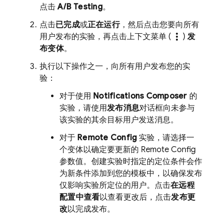
点击
A/B Testing
。
点击
已完成
或
正在运行
，然后点击您要向所有
more_vert
用户发布的实验，再点击上下文菜单 (
)
发
布变体
。
执行以下操作之一，向所有用户发布您的实
验：
对于使用
Notifications Composer
的
实验，请使用
发布消息
对话框向未参与
该实验的其余目标用户发送消息。
对于
Remote Config
实验，请选择一
个变体以确定要更新的
Remote Config
参数值。创建实验时指定的定位条件会作
为新条件添加到您的模板中，以确保发布
仅影响实验所定位的用户。点击
在远程
配置中查看
以查看更改后，点击
发布更
改
以完成发布。