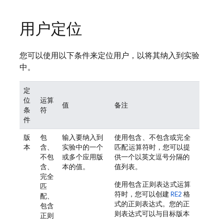
用户定位
您可以使用以下条件来定位用户，以将其纳入到实验
中。
定
位
运算
值
备注
条
符
件
版
包
输入要纳入到
使用
包含
、
不包含
或
完全
本
含、
实验中的一个
匹配
运算符时，您可以提
不包
或多个应用版
供一个以英文逗号分隔的
含、
本的值。
值列表。
完全
使用
包含正则表达式
运算
匹
符时，您可以创建
RE2
格
配、
式的正则表达式。您的正
包含
则表达式可以与目标版本
正则