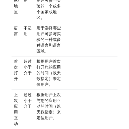
家/
用
用户可参与实
地
验的一个或多
区
个国家或地
区。
语
不适
用于选择哪些
言
用
用户可参与实
验的一种或多
种语言和语言
区域。
首
超过
根据用户首次
次
小于
打开您的应用
打
介于
的时间（以天
开
数指定）来定
位用户。
上
超过
根据用户上次
次
小于
与您的应用互
应
介于
动的时间（以
用
天数指定）来
互
定位用户。
动