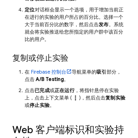
定位
对话框会显示一个选项，用于增加当前正
在进行的实验的用户所占的百分比。选择一个
大于当前百分比的数字，然后点击
发布
。系统
就会将实验推送给您所指定的用户群中该百分
比的用户。
复制或停止实验
在
Firebase
控制台
导航菜单的
吸引
部分，
点击
A/B Testing
。
点击
已完成
或
正在运行
，将指针悬停在实验
more_vert
上，点击上下文菜单 (
)，然后点击
复制实验
或
停止实验
。
Web 客户端标识和实验持