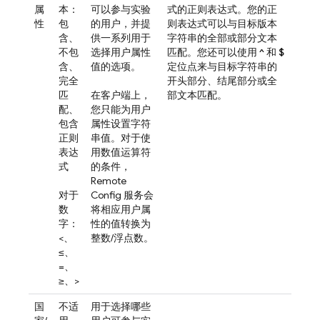
属
本：
可以参与实验
式的正则表达式。您的正
性
包
的用户，并提
则表达式可以与目标版本
含、
供一系列用于
字符串的全部或部分文本
不包
选择用户属性
匹配。您还可以使用
^
和
$
含、
值的选项。
定位点来与目标字符串的
完全
开头部分、结尾部分或全
匹
在客户端上，
部文本匹配。
配、
您只能为用户
包含
属性设置字符
正则
串值。对于使
表达
用数值运算符
式
的条件，
Remote
对于
Config
服务会
数
将相应用户属
字：
性的值转换为
<、
整数/浮点数。
≤、
=、
≥、>
国
不适
用于选择哪些