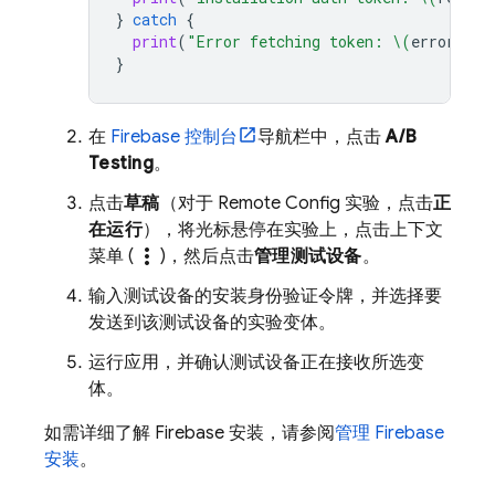
}
catch
{
print
(
"Error fetching token: 
\(
error
)
"
)
}
在
Firebase
控制台
导航栏中，点击
A/B
Testing
。
点击
草稿
（对于 Remote Config 实验，点击
正
在运行
），将光标悬停在实验上，点击上下文
more_vert
菜单 (
)，然后点击
管理测试设备
。
输入测试设备的安装身份验证令牌，并选择要
发送到该测试设备的实验变体。
运行应用，并确认测试设备正在接收所选变
体。
如需详细了解
Firebase
安装，请参阅
管理 Firebase
安装
。