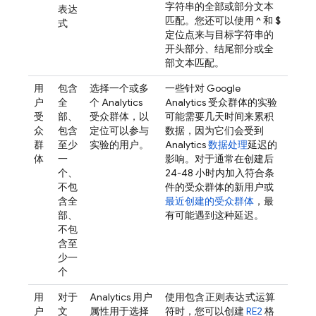
字符串的全部或部分文本
表达
匹配。您还可以使用
^
和
$
式
定位点来与目标字符串的
开头部分、结尾部分或全
部文本匹配。
用
包含
选择一个或多
一些针对
Google
户
全
个
Analytics
Analytics
受众群体的实验
受
部、
受众群体，以
可能需要几天时间来累积
众
包含
定位可以参与
数据，因为它们会受到
群
至少
实验的用户。
Analytics
数据处理
延迟的
体
一
影响。对于通常在创建后
个、
24-48 小时内加入符合条
不包
件的受众群体的新用户或
含全
最近创建的受众群体
，最
部、
有可能遇到这种延迟。
不包
含至
少一
个
用
对于
Analytics
用户
使用
包含正则表达式
运算
户
文
属性用于选择
符时，您可以创建
RE2
格