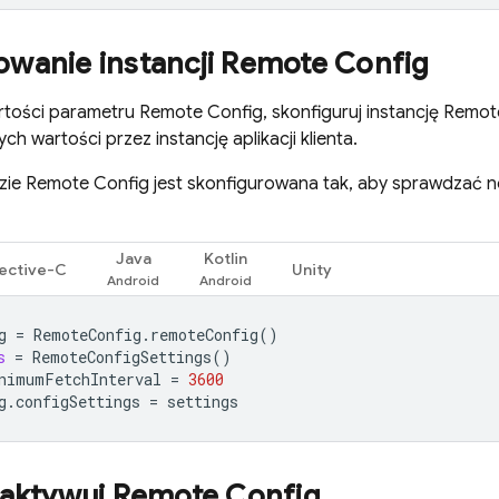
owanie instancji
Remote Config
rtości parametru
Remote Config
, skonfiguruj instancję
Remot
h wartości przez instancję aplikacji klienta.
zie
Remote Config
jest skonfigurowana tak, aby sprawdzać 
Java
Kotlin
ective-C
Unity
g
=
RemoteConfig
.
remoteConfig
()
s
=
RemoteConfigSettings
()
nimumFetchInterval
=
3600
g
.
configSettings
=
settings
 aktywuj
Remote Config