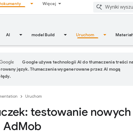
Dokumenty
Więcej
AI
model Build
Uruchom
Materiał
Google używa technologii AI do tłumaczenia treści n
erowany język. Tłumaczenia wygenerowane przez AI mogą
łędy.
entation
Uruchom
czek: testowanie nowych
m Ad
Mob