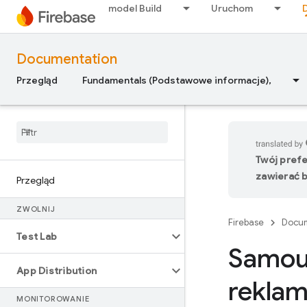
model Build
Uruchom
Documentation
Przegląd
Fundamentals (Podstawowe informacje),
Twój pref
zawierać b
Przegląd
ZWOLNIJ
Firebase
Docum
Test Lab
Samou
App Distribution
rekla
MONITOROWANIE