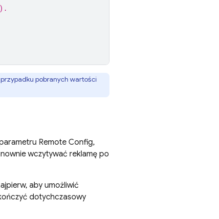
).
w przypadku pobranych wartości
o parametru
Remote Config
,
ponownie wczytywać reklamę po
jpierw, aby umożliwić
akończyć dotychczasowy