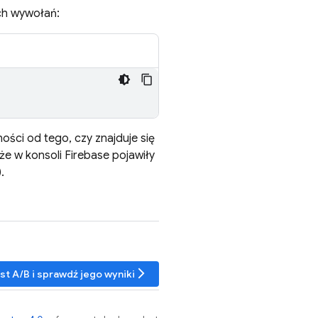
ch wywołań:
ości od tego, czy znajduje się
 że w konsoli
Firebase
pojawiły
.
arrow_forward_ios
st A/B i sprawdź jego wyniki