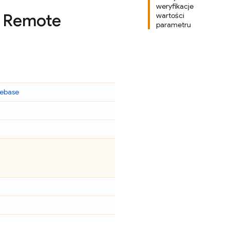
weryfikacje
w
Remote
wartości
parametru
rebase