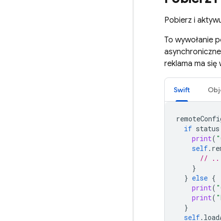
Pobierz i aktyw
To wywołanie po
asynchroniczn
reklama ma się w
Swift
Obj
remoteConfi
if
status
print
(
"
self
.
re
// ..
}
}
else
{
print
(
"
print
(
"
}
self
.
load