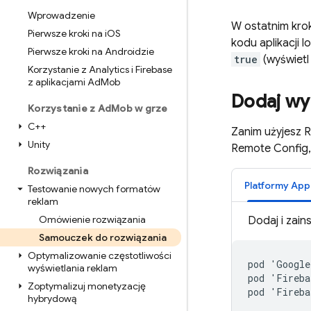
Wprowadzenie
W ostatnim kro
Pierwsze kroki na i
OS
kodu aplikacji 
Pierwsze kroki na Androidzie
true
(wyświetl
Korzystanie z Analytics i Firebase
z aplikacjami Ad
Mob
Dodaj wy
Korzystanie z Ad
Mob w grze
C++
Zanim użyjesz
R
Unity
Remote Config
Rozwiązania
Platformy App
Testowanie nowych formatów
reklam
Omówienie rozwiązania
Dodaj i zain
Samouczek do rozwiązania
Optymalizowanie częstotliwości
pod 'Google
wyświetlania reklam
pod 'Fireba
Zoptymalizuj monetyzację
hybrydową