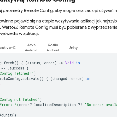
uj parametry
Remote Config
, aby mogła ona zacząć używać 
winno pojawić się na etapie wczytywania aplikacji jak najszyb
e. Wartość
Remote Config
musi być pobierana z wyprzedzenie
yświetlić w aplikacji.
Java
Kotlin
ective-C
Unity
g
.
fetch
()
{
(
status
,
error
)
-
>
Void
in
==
.
success
{
Config fetched!"
)
moteConfig
.
activate
()
{
(
changed
,
error
)
in
.
Config not fetched"
)
Error: 
\(
error
?.
localizedDescription
??
"No error avail
AdUnit
()