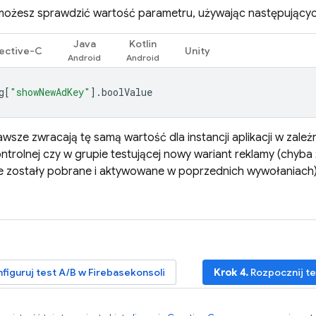
możesz sprawdzić wartość parametru, używając następujący
Java
Kotlin
ective-C
Unity
g
[
"showNewAdKey"
].
boolValue
wsze zwracają tę samą wartość dla instancji aplikacji w zależn
ntrolnej czy w grupie testującej nowy wariant reklamy (chyba
óre zostały pobrane i aktywowane w poprzednich wywołaniach)
figuruj test A/B w
Firebase
konsoli
Krok 4.
Rozpocznij te