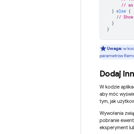
// as
}
else
{
// Show
}
}
Uwaga:
w kod
parametrów
Remo
Dodaj in
W kodzie aplika
aby móc wyświe
tym, jak użytko
Wywołania zwią
pobranie ewent
eksperyment lu