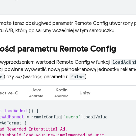
a może teraz obsługiwać parametr
Remote Config
utworzony p
stu A/B, którą opisaliśmy wcześniej w tym samouczku.
tości parametru
Remote Config
z wyprzedzeniem wartości
Remote Config
w funkcji
loadAdUn
kacji powinna wyświetlić nową pełnoekranową jednostkę rekla
e
) czy
nie
(wartość parametru:
false
).
Java
Kotlin
ective-C
Unity
c
loadAdUnit
()
{
ewAdFormat
=
remoteConfig
[
"users"
].
boolValue
wAdFormat
{
ad Rewarded Interstitial Ad.
is should load your new implemented ad unit