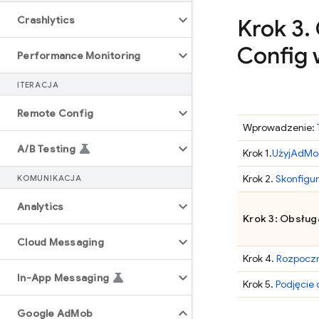
Crashlytics
Krok 3
.
Config
w
Performance Monitoring
ITERACJA
Remote Config
Wprowadzenie:
A
/
B Testing
Krok 1.
Użyj
AdMo
Krok 2.
Skonfigur
KOMUNIKACJA
Analytics
Krok 3: Obsłu
Cloud Messaging
Krok 4.
Rozpoczni
In-App Messaging
Krok 5.
Podjęcie
Google Ad
Mob