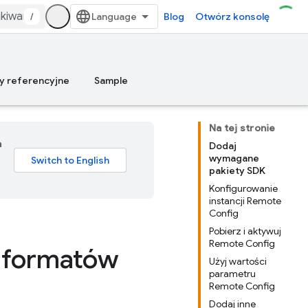
/
Blog
Otwórz konsolę
y referencyjne
Sample
Na tej stronie
a
Dodaj
wymagane
pakiety SDK
Konfigurowanie
instancji Remote
Config
Pobierz i aktywuj
Remote Config
 formatów
Użyj wartości
parametru
Remote Config
Dodaj inne