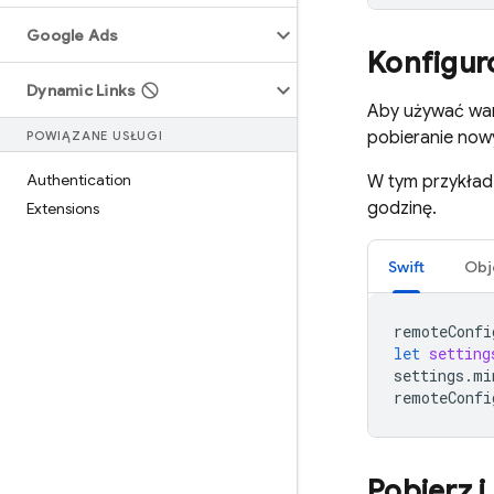
Google Ads
Konfigur
Dynamic Links
Aby używać wa
pobieranie nowyc
POWIĄZANE USŁUGI
Authentication
W tym przykład
godzinę.
Extensions
Swift
Obj
remoteConfi
let
setting
settings
.
mi
remoteConfi
Pobierz i