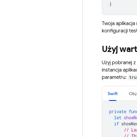
}
Twoja aplikacj
konfiguracji te
Użyj war
Użyj pobranej 
instancja apli
parametru:
tru
Swift
Obj
private
fun
let
showN
if
showNe
// Lo
// Th