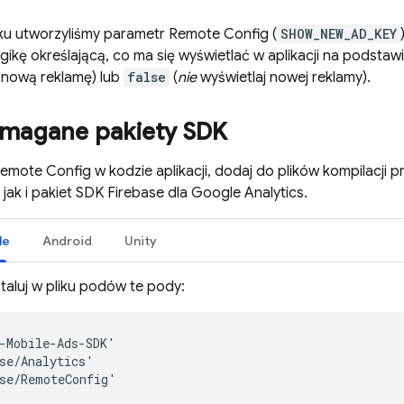
ku utworzyliśmy parametr
Remote Config
(
SHOW_NEW_AD_KEY
logikę określającą, co ma się wyświetlać w aplikacji na podsta
 nową reklamę) lub
false
(
nie
wyświetlaj nowej reklamy).
magane pakiety SDK
emote Config
w kodzie aplikacji, dodaj do plików kompilacji 
, jak i pakiet SDK Firebase dla
Google Analytics
.
le
Android
Unity
staluj w pliku podów te pody:
-Mobile-Ads-SDK'

se/Analytics'
