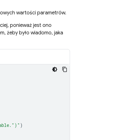
nowych wartości parametrów.
ciej, ponieważ jest ono
m, żeby było wiadomo, jaka
able."
)
"
)