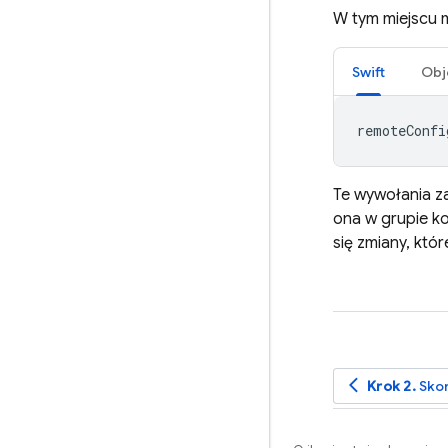
W tym miejscu 
Swift
Obj
remoteConfi
Te wywołania za
ona w grupie ko
się zmiany, kt
arrow_back_ios
Krok 2.
Skon