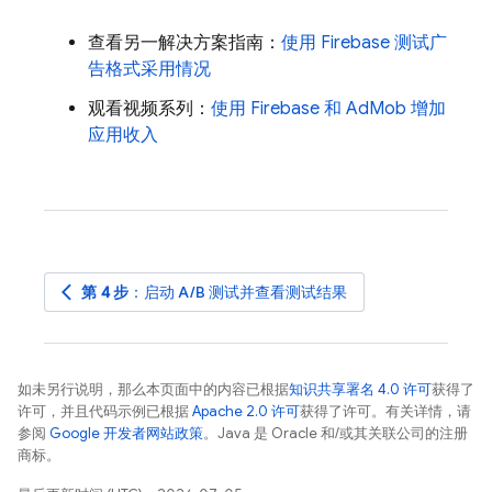
查看另一解决方案指南：
使用 Firebase 测试广
告格式采用情况
观看视频系列：
使用 Firebase 和
AdMob
增加
应用收入
arrow_back_ios
第 4 步
：启动 A/B 测试并查看测试结果
如未另行说明，那么本页面中的内容已根据
知识共享署名 4.0 许可
获得了
许可，并且代码示例已根据
Apache 2.0 许可
获得了许可。有关详情，请
参阅
Google 开发者网站政策
。Java 是 Oracle 和/或其关联公司的注册
商标。