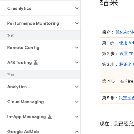
结果
Crashlytics
Performance Monitoring
简介：
优化
AdM
迭代
第 1 步：
使用
Ad
Remote Config
第 2 步：
设置 在
A
/
B Testing
第 3 步：
标识名
互动
第 4 步： 在
Fir
Analytics
第 5 步：
决定是
Cloud Messaging
In-App Messaging
现在，您已经完
Google Ad
Mob