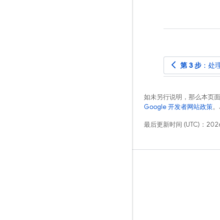
arrow_back_ios
第 3 步
：处
如未另行说明，那么本页
Google 开发者网站政策
。
最后更新时间 (UTC)：2026
学习
指南
参考
示例