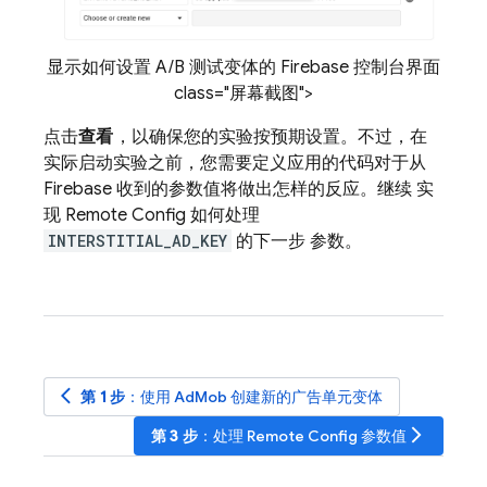
显示如何设置 A/B 测试变体的 Firebase 控制台界面
class="屏幕截图">
点击
查看
，以确保您的实验按预期设置。不过，在
实际启动实验之前，您需要定义应用的代码对于从
Firebase 收到的参数值将做出怎样的反应。继续 实
现
Remote Config
如何处理
INTERSTITIAL_AD_KEY
的下一步 参数。
arrow_back_ios
第 1 步
：使用
AdMob
创建新的广告单元变体
arrow_forward_ios
第 3 步
：处理
Remote Config
参数值