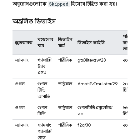
অনুরোধগুলোকে
Skipped
হিসেবে চিহ্নিত করা হয়।
অপ্রচলিত ডিভাইস
পরিকল্পি
মডেলের
ডিভাইস
প্রস্তুতকারক
ডিভাইস আইডি
অপসারণ
নাম
ফর্ম
তারিখ
স্যামসাং
গ্যালাক্সি
শারীরিক
gts3lltevzw/28
২০২৪-০৪
ট্যাব
এস৩
গুগল
গুগল
ভার্চুয়াল
AmatiTvEmulator/29
২০২৫-০৫
টিভি
টিবিডি
আমাতি
গুগল
গুগল
ভার্চুয়াল
গুগলটিভিএমুলেটর/
২০২৫-০৫
টিভি
৩০
টিবিডি
স্যামসাং
স্যামসাং
শারীরিক
f2q/30
২০২৬-০
গ্যালাক্সি
জেড