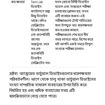
কম ক্ষমতা
Test Lab
যখন কোনো নির্দিষ্ট ডিভাইস
ডিভাইস
মডেল এবং সংস্করণে পরীক্ষা
ক্যাটালগে অল্প
চালানোর প্রয়োজন হয়, তখন
কিছু ডিভাইস
এটি ব্যবহার করুন। এই
থাকে। যদিও
পরীক্ষাগুলো টেস্ট শার্ডিংয়ের
ডেপ্রিকেটেড
জন্য উপযুক্ত নয়। ধারণক্ষমতা
ডিভাইসগুলো
কম হওয়ার কারণে,
লো-ক্যাপাসিটি
পরীক্ষাগুলো শেষ হতে দীর্ঘ
গ্রুপের
সময় লাগতে পারে, বিশেষ করে
অন্তর্ভুক্ত, তবে
যদি আপনি একই সময়ে বিপুল
সব লো-
সংখ্যক পরীক্ষা চালান।
ক্যাপাসিটি
ডিভাইস
ডেপ্রিকেটেড নয়।
দ্রষ্টব্য: অ্যান্ড্রয়েড ভার্চুয়াল ডিভাইসগুলোর ধারণক্ষমতা
পরিবর্তনশীল। আগে থেকে চালু থাকা ভার্চুয়াল ডিভাইসের
সংখ্যা সাম্প্রতিক সাধারণ ব্যবহারের উপর ভিত্তি করে
নির্ধারিত হয় এবং অধিক ব্যবহারের সময় এটি
স্বয়ংক্রিয়ভাবে বেড়ে যেতে পারে।