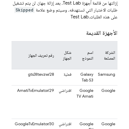
إزالتها من قائمة أجهزة
Test Lab
. بعد إزالة جهاز، لن يتم تشغيل
طلبات الاختبار التي تستهدفه، وسيتم وضع علامة
Skipped
على هذه الطلبات.
Test Lab
الأجهزة القديمة
تاريخ
الشركة
اسم
شكل
الإزالة
رقم تعريف الجهاز
المصنّعة
النموذج
الجهاز
المخطّ
له
Samsung
Galaxy
فعلية
gts3lltevzw/28
2024-
04-14
Tab S3
Google
Google
افتراضي
AmatiTvEmulator/29
2025-
05-31
TV Amati
يتم
تحديده
لاحقًا
Google
Google
افتراضي
GoogleTvEmulator/30
2025-