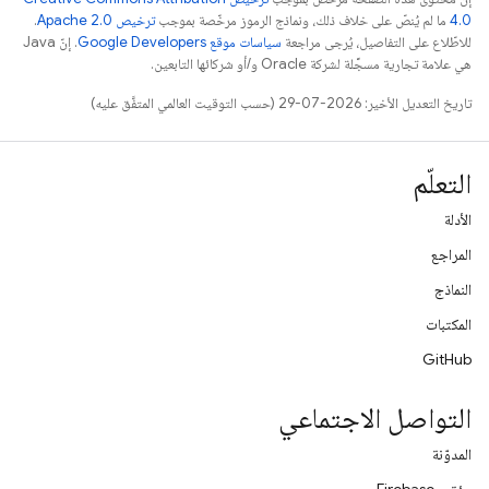
4.0‏
ما لم يُنصّ على خلاف ذلك، ونماذج الرموز مرخّصة بموجب
ترخيص Apache 2.0‏
.
للاطّلاع على التفاصيل، يُرجى مراجعة
سياسات موقع Google Developers‏
. إنّ Java
هي علامة تجارية مسجَّلة لشركة Oracle و/أو شركائها التابعين.
تاريخ التعديل الأخير: 2026-07-29 (حسب التوقيت العالمي المتفَّق عليه)
التعلّم
الأدلة
المراجع
النماذج
المكتبات
GitHub
التواصل الاجتماعي
المدوّنة