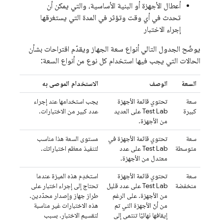
أعطال الأجهزة أو البنية الأساسية، والتي يمكن أن
تحدث في أي وقت وتؤثر في المدة التي يستغرقها
إجراء الاختبار
يوضّح الجدول التالي أنواع سعة الجهاز ويقدّم اقتراحات بشأن
الحالات التي يجب فيها استخدام كل نوع من أنواع السعة:
السعة
الوصف
الاستخدام الموصى به
سعة
تحتوي قائمة الأجهزة
يجب استخدامها عند إجراء
كبيرة
Test Lab
على العديد
عدد كبير من الاختبارات.
من الأجهزة.
سعة
تحتوي قائمة الأجهزة في
مستوى السعة هذا مناسب
متوسطة
Test Lab
على عدد
لتنفيذ معظم اختباراتك.
معتدل من الأجهزة.
سعة
تحتوي قائمة الأجهزة
استخدِم هذه الميزة عندما
منخفضة
Test Lab
على عدد قليل
تحتاج إلى إجراء اختبار على
من الأجهزة. على الرغم
طراز جهاز وإصدار محدّدين.
من أنّ الأجهزة التي تم
هذه الاختبارات غير مناسبة
إيقافها نهائيًا تنتمي إلى
لتقسيم الاختبار. بسبب