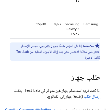
05-31
TV
يتم
تحديده
لاحقًا
Samsung
Samsung
فعلية
f2q/30
2026-
02-13
Galaxy Z
Fold2
ملاحظة:
إذا كان الجهاز متاحًا
كجهاز افتراضي
، سيظل الإصدار
الافتراضي متاحًا للاختبار حتى بعد إزالة الأجهزة الفعلية من
Test Lab
قائمة الأجهزة.
طلب جهاز
إذا كنت تريد استخدام جهاز غير متوفّر في
Test Lab
، يمكنك
إرسال طلب
لإضافة جهاز إلى الكتالوج.
إنّ محتوى هذه الصفحة مرخّص بموجب
ترخيص Creative Commons Attribution