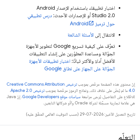
اختبار تطبيقك باستخدام الإصدار Android
Studio 2.0 أو الإصدارات الأحدث:
درس تطبيقي
حول ترميز Android
الانتقال إلى
الأسئلة الشائعة
تعرَّف على كيفية تسريع Google لتطوير الأجهزة
الجوّالة ومساعدة المطوّرين على إنشاء التطبيقات
الأفضل أداءً والأكثر ثباتًا:
اختبار تطبيقات الأجهزة
الجوّالة على الجهاز على نطاق Google
إنّ محتوى هذه الصفحة مرخّص بموجب
ترخيص Creative Commons Attribution
4.0‏
ما لم يُنصّ على خلاف ذلك، ونماذج الرموز مرخّصة بموجب
ترخيص Apache 2.0‏
.
للاطّلاع على التفاصيل، يُرجى مراجعة
سياسات موقع Google Developers‏
. إنّ Java
هي علامة تجارية مسجَّلة لشركة Oracle و/أو شركائها التابعين.
تاريخ التعديل الأخير: 2026-07-29 (حسب التوقيت العالمي المتفَّق عليه)
التعلّم