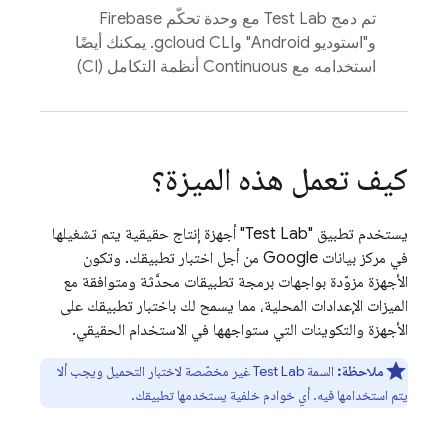
تم دمج
Test Lab
مع وحدة تحكّم
Firebase
و"استوديو Android" وgcloud CLI. يمكنك أيضًا
استخدامه مع Continuous أنظمة التكامل (CI)
كيف تعمل هذه الميزة؟
يستخدم تطبيق "
Test Lab
" أجهزة إنتاج حقيقية يتم تشغيلها
في مركز بيانات Google من أجل اختبار تطبيقك. وتكون
الأجهزة مزوّدة بواجهات برمجة تطبيقات محدَّثة ومتوافقة مع
الميزات الإعدادات المحلية، مما يسمح لك باختبار تطبيقك على
الأجهزة والتكوينات التي ستواجهها في الاستخدام الحقيقي.
ملاحظة:
السمة
Test Lab
غير مخصّصة لاختبار التحميل ويجب ألا
يتم استخدامها فيه. أي خوادم خلفية يستخدمها تطبيقك.