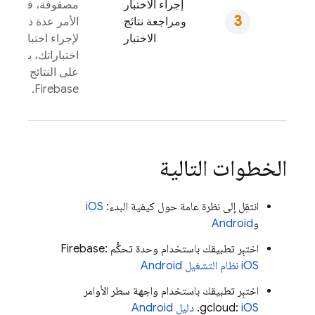
إجراء الاختبار
مصفوفة، فقد يس
ومراجعة نتائج
الأمر عدة دقائق
b
الاختبار
لإجراء اختباراتك. ب
اختباراتك، بإمكانك 
على النتائج في وح
.
Firebase
الخطوات التالية
انتقِل إلى نظرة عامة حول كيفية البدء:
iOS
و
Android
اختبِر تطبيقك باستخدام وحدة تحكُّم
:
Firebase
iOS
نظام التشغيل Android
اختبِر تطبيقك باستخدام واجهة سطر الأوامر
iOS
gcloud:
.
دليل Android