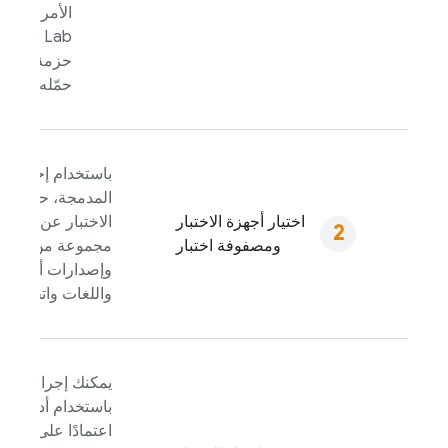
الأمر ليتم 
Test Lab
. 
حزمة تطبيق
حمّله إلى Firebase.
باستخدام إحدى أدو
المدمجة، حدد مص
اختيار أجهزة الاختبار
الاختبار عن طريق 
ومصفوفة اختبار
مجموعة من الأجه
وإصدارات أنظمة 
واللغات واتجاهات
يمكنك إجراء الاختب
باستخدام أدواتنا ال
اعتمادًا على حجم ا